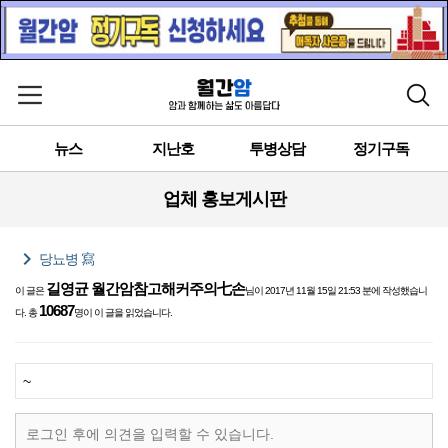
메뉴 열기
검색
뉴스
지난호
투병상담
정기구독
업체 홍보게시판
chevron_right
당뇨병 寫
길영균 월간암참고해커주의七손
이 글은
님이 2017년 11월 15일 21:53 분에 작성했습니
10687
다. 총
명이 이 글을 읽었습니다.
~