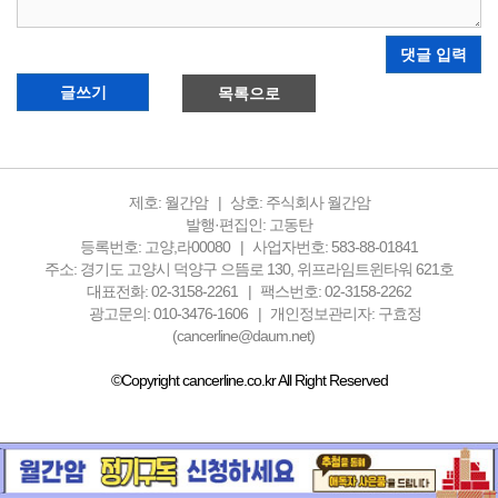
댓글 입력
글쓰기
목록으로
제호: 월간암
상호: 주식회사 월간암
발행·편집인: 고동탄
등록번호: 고양,라00080
사업자번호: 583-88-01841
주소: 경기도 고양시 덕양구 으뜸로 130, 위프라임트윈타워 621호
대표전화: 02-3158-2261
팩스번호: 02-3158-2262
광고문의: 010-3476-1606
개인정보관리자: 구효정
(cancerline@daum.net)
©Copyright cancerline.co.kr All Right Reserved