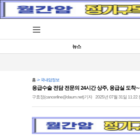
메뉴 열기
뉴스
홈
-> 국내암정보
응급수술 전담 전문의 24시간 상주, 응급실 도착∼
구효정(cancerline@daum.net)기자
2025년 07월 31일 11:22