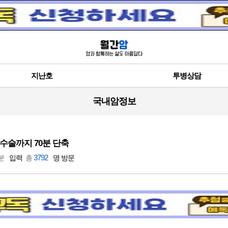
지난호
투병상담
국내암정보
수술까지 70분 단축
3792
 분
입력
총
명 방문