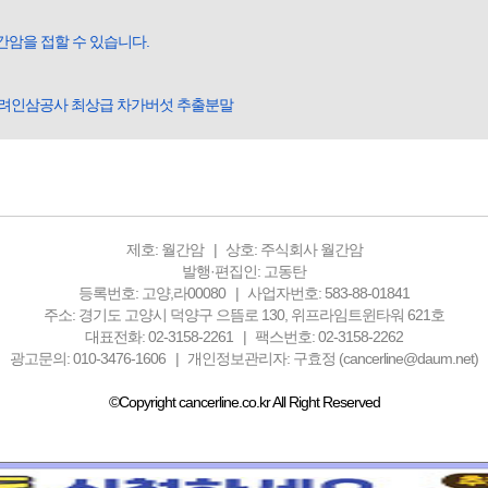
간암을 접할 수 있습니다.
고려인삼공사 최상급 차가버섯 추출분말
제호: 월간암
상호: 주식회사 월간암
발행·편집인: 고동탄
등록번호: 고양,라00080
사업자번호: 583-88-01841
주소: 경기도 고양시 덕양구 으뜸로 130, 위프라임트윈타워 621호
대표전화: 02-3158-2261
팩스번호: 02-3158-2262
광고문의: 010-3476-1606
개인정보관리자: 구효정 (cancerline@daum.net)
©Copyright cancerline.co.kr All Right Reserved