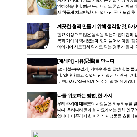
과거에 비해서 암을 치료하는 방법이 많아졌습
양해졌습니다. 최근 우리나라도 중입자 치료기
서 힘들게 치료받았지만 얼마 전 국내 도입 후
깨끗한 혈액 만들기 위해 생각할 것, 6가
필요 이상으로 많은 음식을 먹는다 현대인의 생활
복과 기아의 역사였는데 현대 들어서 아침, 점
이야기에 사로잡혀 억지로 먹는 경우가 많다. 식
[에세이] 사유(思惟)를 만나다
글: 김철우(수필가) 가벼운 옷을 골랐다. 늘
다. 얼마나 보고 싶었던 전시였던가. 연극 무대
두 반가사유상을 알게 된 것은 몇 해 전이었다
나를 위로하는 방법, 한 가지
우리 주위에 대부분의 사람들은 하루하루를 열
니다. 우리나라 통계청 자료에서는 전체 인구의 
입니다. 미꾸라지 한 마리가 시냇물을 흐린다는