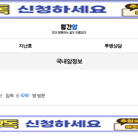
지난호
투병상담
국내암정보
4240
 분
입력
총
명 방문