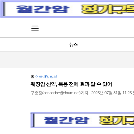
메뉴 열기
뉴스
홈
-> 국내암정보
췌장암 신약, 복용 전에 효과 알 수 있어
구효정(cancerline@daum.net)기자
2025년 07월 31일 11:25