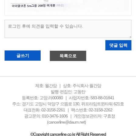
댓글 입력
글쓰기
목록으로
제호: 월간암
상호: 주식회사 월간암
발행·편집인: 고동탄
등록번호: 고양,라00080
사업자번호: 583-88-01841
주소: 경기도 고양시 덕양구 으뜸로 130, 위프라임트윈타워 621호
대표전화: 02-3158-2261
팩스번호: 02-3158-2262
광고문의: 010-3476-1606
개인정보관리자: 구효정
(cancerline@daum.net)
©Copyright cancerline.co.kr All Right Reserved