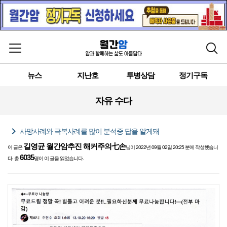
메뉴 열기
검색
뉴스
지난호
투병상담
정기구독
자유 수다
chevron_right
사망사례와 극복사례를 많이 분석중 답을 알게돼
길영균 월간암추진 해커주의七손
이 글은
님이 2022년 09월 02일 20:25 분에 작성했습니
6035
다. 총
명이 이 글을 읽었습니다.