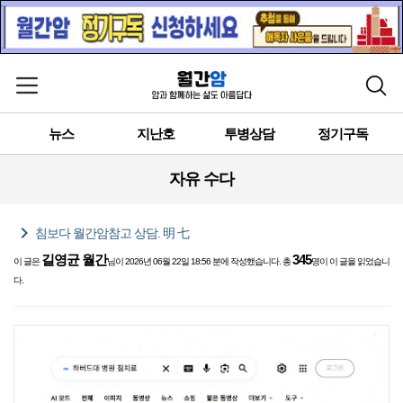
메뉴 열기
검색
뉴스
지난호
투병상담
정기구독
자유 수다
chevron_right
침보다 월간암참고 상담. 明 七
길영균 월간
345
이 글은
님이 2026년 06월 22일 18:56 분에 작성했습니다. 총
명이 이 글을 읽었습니
다.