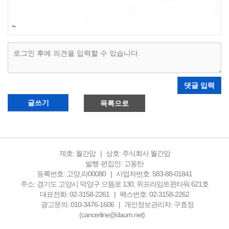
~
댓글 입력
글쓰기
목록으로
제호: 월간암
상호: 주식회사 월간암
발행·편집인: 고동탄
등록번호: 고양,라00080
사업자번호: 583-88-01841
주소: 경기도 고양시 덕양구 으뜸로 130, 위프라임트윈타워 621호
대표전화: 02-3158-2261
팩스번호: 02-3158-2262
광고문의: 010-3476-1606
개인정보관리자: 구효정
(cancerline@daum.net)