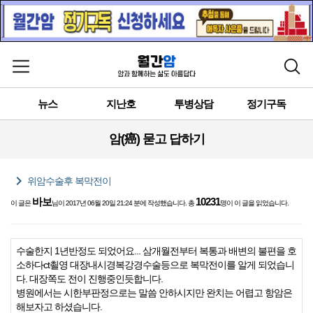
메뉴 열기
검색
뉴스
지난호
투병상담
정기구독
암(癌) 묻고 답하기
chevron_right
위암수술후 복막전이
바보
10231
이 글은
님이 2017년 06월 20일 21:24 분에 작성했습니다. 총
명이 이 글을 읽었습니다.
수술한지 1년반정도 되었어요... 삼개월전부터 복통과 배변의 불편을 호
소하다ct쵤영 대장내시경복강경수술등으로 복막전이를 알게 되었습니
다. 대장쪽도 전이 진행중인듯합니다.
병원에서는 시한부판정으로는 말씀 안하시지만 완치는 어렵고 항암은
해보자고 하셨습니다.