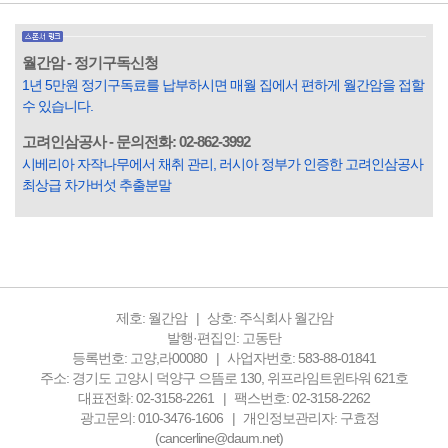
도가 범죄를 저지르며 교도소를 간다고 합니다. 즉 100명 중에
3명 정도가 나쁜 짓을 계속하면서 97명에게 크게 작게 피해를
입힌다는 것입니다. 미꾸라지 한 마리가 시냇물을 흐린다는
월간암 - 정기구독신청
옛말이 그저 허투루 생기지는 않은 듯합니다. 대부분의 사람
1년 5만원 정기구독료를 납부하시면 매월 집에서 편하게 월간암을 접할
들은 열심히 살아갑니다. 그렇다고 97%의 사람들이 모두 착
수 있습니다.
한...
고려인삼공사 - 문의전화: 02-862-3992
시베리아 자작나무에서 채취 관리, 러시아 정부가 인증한 고려인삼공사
최상급 차가버섯 추출분말
제호: 월간암
상호: 주식회사 월간암
발행·편집인: 고동탄
등록번호: 고양,라00080
사업자번호: 583-88-01841
주소: 경기도 고양시 덕양구 으뜸로 130, 위프라임트윈타워 621호
대표전화: 02-3158-2261
팩스번호: 02-3158-2262
광고문의: 010-3476-1606
개인정보관리자: 구효정
(cancerline@daum.net)