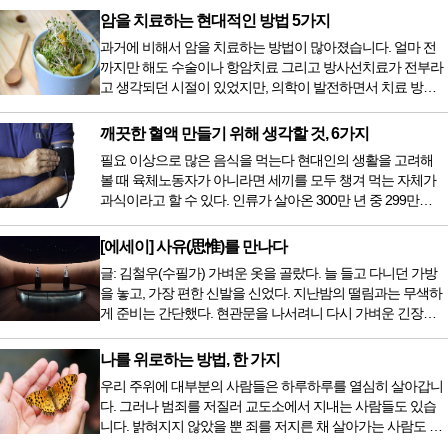
암을 치료하는 현대적인 방법 5가지
과거에 비해서 암을 치료하는 방법이 많아졌습니다. 얼마 전
까지만 해도 수술이나 항암치료 그리고 방사선치료가 전부라
고 생각되던 시절이 있었지만, 의학이 발전하면서 치료 방법
또한 다양해졌습니다. 최근 우리나라도 중입자 치료기가 들어
오면서 암을 치료하는 방법이 하나 더 추가되었습니다. 중입
깨끗한 혈액 만들기 위해 생각할 것, 6가지
자 치료를 받기 위해서는 일본이나 독일 등 중입자 치료기가
필요 이상으로 많은 음식을 먹는다 현대인의 생활을 고려해
있는 나라에 가서 힘들게 치료받았지만 얼마 전 국내 도입 후
볼 때 육체노동자가 아니라면 세끼를 모두 챙겨 먹는 자체가
전립선암 환자를 시작으로 중입자 치료기가 가동되었습니다.
과식이라고 할 수 있다. 인류가 살아온 300만 년 중 299만
치료 범위가 한정되어 모든 암 환자가 중입자 치료를 받을 수
9950년이 공복과 기아의 역사였는데 현대 들어서 아침, 점심,
는 없지만 치료...
저녁을 습관적으로 음식을 섭취한다. 게다가 밤늦은 시간까지
[에세이] 사유(思惟)를 만나다
음식을 먹거나, 아침에 식욕이 없는데도 ‘아침을 먹어야 하루
글: 김철우(수필가) 가벼운 옷을 골랐다. 늘 들고 다니던 가방
가 활기차다’라는 이야기에 사로잡혀 억지로 먹는 경우가 많
을 놓고, 가장 편한 신발을 신었다. 지난밤의 떨림과는 무색하
다. 식욕이 없다는 느낌은 본능이 보내는 신호다. 즉 먹어도 소
게 준비는 간단했다. 현관문을 나서려니 다시 가벼운 긴장감
화할 힘이 없다거나 더 이상 먹으면 혈액 안에 잉여물...
이 몰려왔다. 얼마나 보고 싶었던 전시였던가. 연극 무대의 첫
막이 열리기 전. 그 특유의 무대 냄새를 맡았을 때의 긴장감 같
나를 위로하는 방법, 한 가지
은 것이었다. 두 금동 미륵 반가사유상을 만나러 가는 길은 그
우리 주위에 대부분의 사람들은 하루하루를 열심히 살아갑니
렇게 시작됐다. 두 반가사유상을 알게 된 것은 몇 해 전이었다.
다. 그러나 범죄를 저질러 교도소에서 지내는 사람들도 있습
잡지의 발행인으로 독자에게 선보일 좋은 콘텐츠를 고민하던
니다. 밝혀지지 않았을 뿐 죄를 저지른 채 살아가는 사람도 있
중 우리 문화재를 하나씩 소개하고자...
을 것입니다. 우리나라 통계청 자료에서는 전체 인구의 3% 정