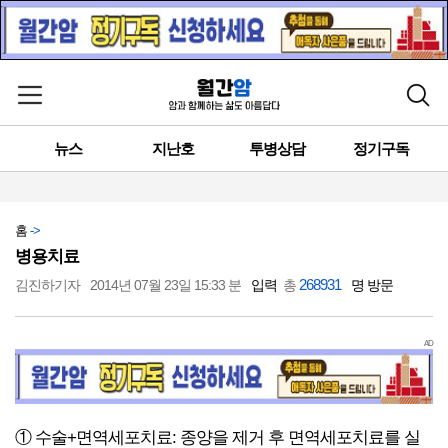
메뉴 열기
검색
뉴스
지난호
투병상담
정기구독
홈
->
병용치료
268931
김진하기자
2014년 07월 23일 15:33 분
입력
총
명 방문
AD
① 수술+면역세포치료: 종양을 제거 후 면역세포치료를 실