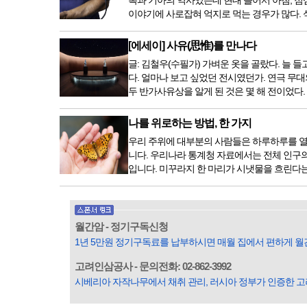
복과 기아의 역사였는데 현대 들어서 아침, 점
이야기에 사로잡혀 억지로 먹는 경우가 많다. 식
[에세이] 사유(思惟)를 만나다
글: 김철우(수필가) 가벼운 옷을 골랐다. 늘
다. 얼마나 보고 싶었던 전시였던가. 연극 무대
두 반가사유상을 알게 된 것은 몇 해 전이었다
나를 위로하는 방법, 한 가지
우리 주위에 대부분의 사람들은 하루하루를 열
니다. 우리나라 통계청 자료에서는 전체 인구의 
입니다. 미꾸라지 한 마리가 시냇물을 흐린다는
월간암 - 정기구독신청
1년 5만원 정기구독료를 납부하시면 매월 집에서 편하게 월
고려인삼공사 - 문의전화: 02-862-3992
시베리아 자작나무에서 채취 관리, 러시아 정부가 인증한 