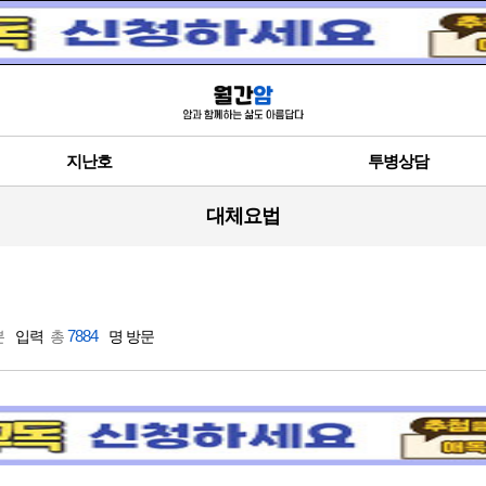
지난호
투병상담
대체요법
7884
분
입력
총
명 방문