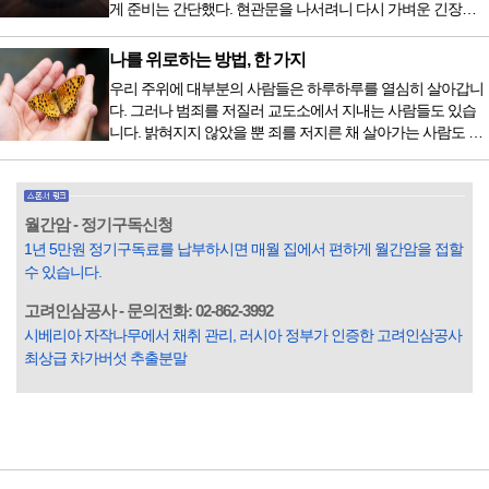
게 준비는 간단했다. 현관문을 나서려니 다시 가벼운 긴장감
화할 힘이 없다거나 더 이상 먹으면 혈액 안에 잉여물...
이 몰려왔다. 얼마나 보고 싶었던 전시였던가. 연극 무대의 첫
막이 열리기 전. 그 특유의 무대 냄새를 맡았을 때의 긴장감 같
나를 위로하는 방법, 한 가지
은 것이었다. 두 금동 미륵 반가사유상을 만나러 가는 길은 그
우리 주위에 대부분의 사람들은 하루하루를 열심히 살아갑니
렇게 시작됐다. 두 반가사유상을 알게 된 것은 몇 해 전이었다.
다. 그러나 범죄를 저질러 교도소에서 지내는 사람들도 있습
잡지의 발행인으로 독자에게 선보일 좋은 콘텐츠를 고민하던
니다. 밝혀지지 않았을 뿐 죄를 저지른 채 살아가는 사람도 있
중 우리 문화재를 하나씩 소개하고자...
을 것입니다. 우리나라 통계청 자료에서는 전체 인구의 3% 정
도가 범죄를 저지르며 교도소를 간다고 합니다. 즉 100명 중에
3명 정도가 나쁜 짓을 계속하면서 97명에게 크게 작게 피해를
입힌다는 것입니다. 미꾸라지 한 마리가 시냇물을 흐린다는
월간암 - 정기구독신청
옛말이 그저 허투루 생기지는 않은 듯합니다. 대부분의 사람
1년 5만원 정기구독료를 납부하시면 매월 집에서 편하게 월간암을 접할
들은 열심히 살아갑니다. 그렇다고 97%의 사람들이 모두 착
수 있습니다.
한...
고려인삼공사 - 문의전화: 02-862-3992
시베리아 자작나무에서 채취 관리, 러시아 정부가 인증한 고려인삼공사
최상급 차가버섯 추출분말