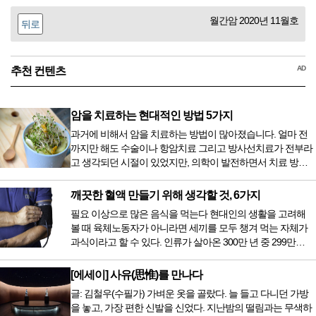
월간암 2020년 11월호
뒤로
AD
추천 컨텐츠
암을 치료하는 현대적인 방법 5가지
과거에 비해서 암을 치료하는 방법이 많아졌습니다. 얼마 전
까지만 해도 수술이나 항암치료 그리고 방사선치료가 전부라
고 생각되던 시절이 있었지만, 의학이 발전하면서 치료 방법
또한 다양해졌습니다. 최근 우리나라도 중입자 치료기가 들어
오면서 암을 치료하는 방법이 하나 더 추가되었습니다. 중입
깨끗한 혈액 만들기 위해 생각할 것, 6가지
자 치료를 받기 위해서는 일본이나 독일 등 중입자 치료기가
필요 이상으로 많은 음식을 먹는다 현대인의 생활을 고려해
있는 나라에 가서 힘들게 치료받았지만 얼마 전 국내 도입 후
볼 때 육체노동자가 아니라면 세끼를 모두 챙겨 먹는 자체가
전립선암 환자를 시작으로 중입자 치료기가 가동되었습니다.
과식이라고 할 수 있다. 인류가 살아온 300만 년 중 299만
치료 범위가 한정되어 모든 암 환자가 중입자 치료를 받을 수
9950년이 공복과 기아의 역사였는데 현대 들어서 아침, 점심,
는 없지만 치료...
저녁을 습관적으로 음식을 섭취한다. 게다가 밤늦은 시간까지
[에세이] 사유(思惟)를 만나다
음식을 먹거나, 아침에 식욕이 없는데도 ‘아침을 먹어야 하루
글: 김철우(수필가) 가벼운 옷을 골랐다. 늘 들고 다니던 가방
가 활기차다’라는 이야기에 사로잡혀 억지로 먹는 경우가 많
을 놓고, 가장 편한 신발을 신었다. 지난밤의 떨림과는 무색하
다. 식욕이 없다는 느낌은 본능이 보내는 신호다. 즉 먹어도 소