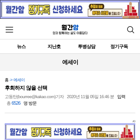
메뉴 열기
검색
뉴스
지난호
투병상담
정기구독
에세이
홈
-> 에세이
후회하지 않을 선택
고동탄(bourree@kakao.com)기자
2020년 11월 05일 16:46 분
입력
6526
총
명 방문
AD