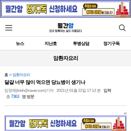
메뉴 열기
검색
뉴스
지난호
투병상담
정기구독
암환자요리
홈
-> 암환자요리
달걀 너무 많이 먹으면 당뇨병이 생기나
임정예(krish@naver.com)기자
2021년 01월 22일 17:13 분
입력
7363
총
명 방문
AD