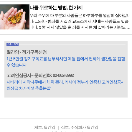
막이 열리기 전. 그 특유의 무대 냄새를 맡았을 때의 긴장감 같
나를 위로하는 방법, 한 가지
은 것이었다. 두 금동 미륵 반가사유상을 만나러 가는 길은 그
우리 주위에 대부분의 사람들은 하루하루를 열심히 살아갑니
렇게 시작됐다. 두 반가사유상을 알게 된 것은 몇 해 전이었다.
다. 그러나 범죄를 저질러 교도소에서 지내는 사람들도 있습
잡지의 발행인으로 독자에게 선보일 좋은 콘텐츠를 고민하던
니다. 밝혀지지 않았을 뿐 죄를 저지른 채 살아가는 사람도 있
중 우리 문화재를 하나씩 소개하고자...
을 것입니다. 우리나라 통계청 자료에서는 전체 인구의 3% 정
도가 범죄를 저지르며 교도소를 간다고 합니다. 즉 100명 중에
3명 정도가 나쁜 짓을 계속하면서 97명에게 크게 작게 피해를
입힌다는 것입니다. 미꾸라지 한 마리가 시냇물을 흐린다는
월간암 - 정기구독신청
옛말이 그저 허투루 생기지는 않은 듯합니다. 대부분의 사람
1년 5만원 정기구독료를 납부하시면 매월 집에서 편하게 월간암을 접할
들은 열심히 살아갑니다. 그렇다고 97%의 사람들이 모두 착
수 있습니다.
한...
고려인삼공사 - 문의전화: 02-862-3992
시베리아 자작나무에서 채취 관리, 러시아 정부가 인증한 고려인삼공사
최상급 차가버섯 추출분말
제호: 월간암
상호: 주식회사 월간암