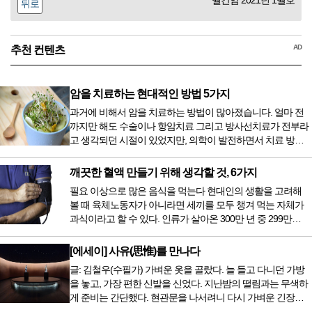
월간암 2021년 1월호
뒤로
AD
추천 컨텐츠
암을 치료하는 현대적인 방법 5가지
과거에 비해서 암을 치료하는 방법이 많아졌습니다. 얼마 전
까지만 해도 수술이나 항암치료 그리고 방사선치료가 전부라
고 생각되던 시절이 있었지만, 의학이 발전하면서 치료 방법
또한 다양해졌습니다. 최근 우리나라도 중입자 치료기가 들어
오면서 암을 치료하는 방법이 하나 더 추가되었습니다. 중입
깨끗한 혈액 만들기 위해 생각할 것, 6가지
자 치료를 받기 위해서는 일본이나 독일 등 중입자 치료기가
필요 이상으로 많은 음식을 먹는다 현대인의 생활을 고려해
있는 나라에 가서 힘들게 치료받았지만 얼마 전 국내 도입 후
볼 때 육체노동자가 아니라면 세끼를 모두 챙겨 먹는 자체가
전립선암 환자를 시작으로 중입자 치료기가 가동되었습니다.
과식이라고 할 수 있다. 인류가 살아온 300만 년 중 299만
치료 범위가 한정되어 모든 암 환자가 중입자 치료를 받을 수
9950년이 공복과 기아의 역사였는데 현대 들어서 아침, 점심,
는 없지만 치료...
저녁을 습관적으로 음식을 섭취한다. 게다가 밤늦은 시간까지
[에세이] 사유(思惟)를 만나다
음식을 먹거나, 아침에 식욕이 없는데도 ‘아침을 먹어야 하루
글: 김철우(수필가) 가벼운 옷을 골랐다. 늘 들고 다니던 가방
가 활기차다’라는 이야기에 사로잡혀 억지로 먹는 경우가 많
을 놓고, 가장 편한 신발을 신었다. 지난밤의 떨림과는 무색하
다. 식욕이 없다는 느낌은 본능이 보내는 신호다. 즉 먹어도 소
게 준비는 간단했다. 현관문을 나서려니 다시 가벼운 긴장감
화할 힘이 없다거나 더 이상 먹으면 혈액 안에 잉여물...
이 몰려왔다. 얼마나 보고 싶었던 전시였던가. 연극 무대의 첫