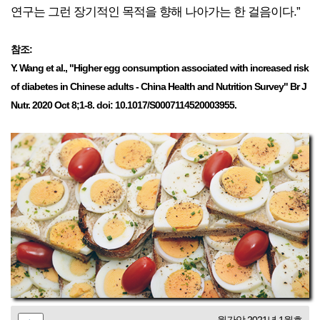
연구는 그런 장기적인 목적을 향해 나아가는 한 걸음이다.”
참조:
Y. Wang et al., "Higher egg consumption associated with increased risk
of diabetes in Chinese adults - China Health and Nutrition Survey" Br J
Nutr. 2020 Oct 8;1-8. doi: 10.1017/S0007114520003955.