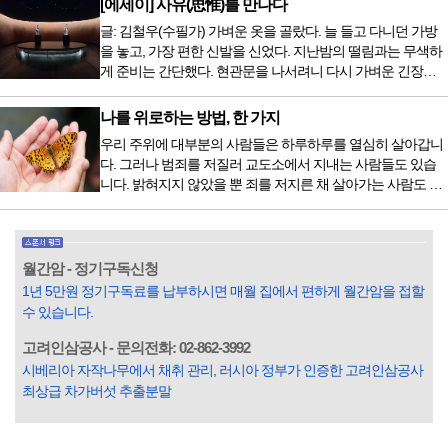
[에세이] 사유(思惟)를 만나다
음식을 먹거나, 아침에 식욕이 없는데도 ‘아침을 먹어야 하루
글: 김철우(수필가) 가벼운 옷을 골랐다. 늘 들고 다니던 가방
가 활기차다’라는 이야기에 사로잡혀 억지로 먹는 경우가 많
을 놓고, 가장 편한 신발을 신었다. 지난밤의 떨림과는 무색하
다. 식욕이 없다는 느낌은 본능이 보내는 신호다. 즉 먹어도 소
게 준비는 간단했다. 현관문을 나서려니 다시 가벼운 긴장감
화할 힘이 없다거나 더 이상 먹으면 혈액 안에 잉여물...
이 몰려왔다. 얼마나 보고 싶었던 전시였던가. 연극 무대의 첫
막이 열리기 전. 그 특유의 무대 냄새를 맡았을 때의 긴장감 같
나를 위로하는 방법, 한 가지
은 것이었다. 두 금동 미륵 반가사유상을 만나러 가는 길은 그
우리 주위에 대부분의 사람들은 하루하루를 열심히 살아갑니
렇게 시작됐다. 두 반가사유상을 알게 된 것은 몇 해 전이었다.
다. 그러나 범죄를 저질러 교도소에서 지내는 사람들도 있습
잡지의 발행인으로 독자에게 선보일 좋은 콘텐츠를 고민하던
니다. 밝혀지지 않았을 뿐 죄를 저지른 채 살아가는 사람도 있
중 우리 문화재를 하나씩 소개하고자...
을 것입니다. 우리나라 통계청 자료에서는 전체 인구의 3% 정
도가 범죄를 저지르며 교도소를 간다고 합니다. 즉 100명 중에
3명 정도가 나쁜 짓을 계속하면서 97명에게 크게 작게 피해를
입힌다는 것입니다. 미꾸라지 한 마리가 시냇물을 흐린다는
월간암 - 정기구독신청
옛말이 그저 허투루 생기지는 않은 듯합니다. 대부분의 사람
1년 5만원 정기구독료를 납부하시면 매월 집에서 편하게 월간암을 접할
들은 열심히 살아갑니다. 그렇다고 97%의 사람들이 모두 착
수 있습니다.
한...
고려인삼공사 - 문의전화: 02-862-3992
시베리아 자작나무에서 채취 관리, 러시아 정부가 인증한 고려인삼공사
최상급 차가버섯 추출분말