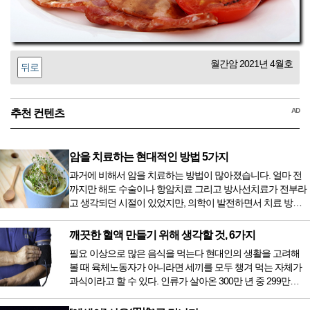
월간암 2021년 4월호
뒤로
AD
추천 컨텐츠
암을 치료하는 현대적인 방법 5가지
과거에 비해서 암을 치료하는 방법이 많아졌습니다. 얼마 전
까지만 해도 수술이나 항암치료 그리고 방사선치료가 전부라
고 생각되던 시절이 있었지만, 의학이 발전하면서 치료 방법
또한 다양해졌습니다. 최근 우리나라도 중입자 치료기가 들어
오면서 암을 치료하는 방법이 하나 더 추가되었습니다. 중입
깨끗한 혈액 만들기 위해 생각할 것, 6가지
자 치료를 받기 위해서는 일본이나 독일 등 중입자 치료기가
필요 이상으로 많은 음식을 먹는다 현대인의 생활을 고려해
있는 나라에 가서 힘들게 치료받았지만 얼마 전 국내 도입 후
볼 때 육체노동자가 아니라면 세끼를 모두 챙겨 먹는 자체가
전립선암 환자를 시작으로 중입자 치료기가 가동되었습니다.
과식이라고 할 수 있다. 인류가 살아온 300만 년 중 299만
치료 범위가 한정되어 모든 암 환자가 중입자 치료를 받을 수
9950년이 공복과 기아의 역사였는데 현대 들어서 아침, 점심,
는 없지만 치료...
저녁을 습관적으로 음식을 섭취한다. 게다가 밤늦은 시간까지