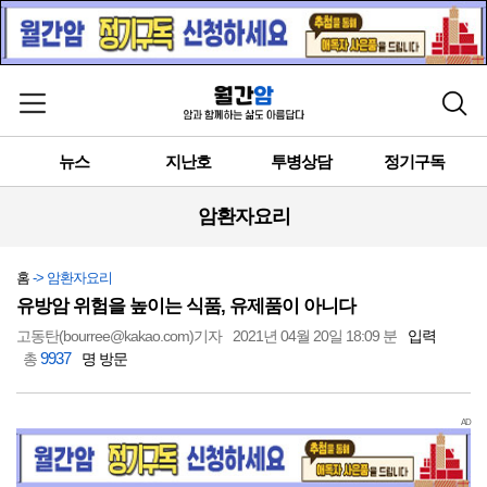
메뉴 열기
검색
뉴스
지난호
투병상담
정기구독
암환자요리
홈
-> 암환자요리
유방암 위험을 높이는 식품, 유제품이 아니다
고동탄(bourree@kakao.com)기자
2021년 04월 20일 18:09 분
입력
9937
총
명 방문
AD