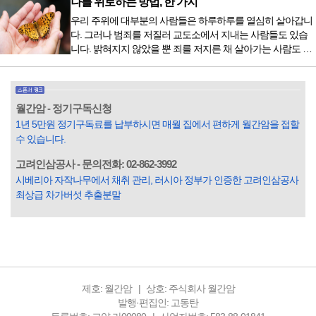
나를 위로하는 방법, 한 가지
은 것이었다. 두 금동 미륵 반가사유상을 만나러 가는 길은 그
우리 주위에 대부분의 사람들은 하루하루를 열심히 살아갑니
렇게 시작됐다. 두 반가사유상을 알게 된 것은 몇 해 전이었다.
다. 그러나 범죄를 저질러 교도소에서 지내는 사람들도 있습
잡지의 발행인으로 독자에게 선보일 좋은 콘텐츠를 고민하던
니다. 밝혀지지 않았을 뿐 죄를 저지른 채 살아가는 사람도 있
중 우리 문화재를 하나씩 소개하고자...
을 것입니다. 우리나라 통계청 자료에서는 전체 인구의 3% 정
도가 범죄를 저지르며 교도소를 간다고 합니다. 즉 100명 중에
3명 정도가 나쁜 짓을 계속하면서 97명에게 크게 작게 피해를
입힌다는 것입니다. 미꾸라지 한 마리가 시냇물을 흐린다는
월간암 - 정기구독신청
옛말이 그저 허투루 생기지는 않은 듯합니다. 대부분의 사람
1년 5만원 정기구독료를 납부하시면 매월 집에서 편하게 월간암을 접할
들은 열심히 살아갑니다. 그렇다고 97%의 사람들이 모두 착
수 있습니다.
한...
고려인삼공사 - 문의전화: 02-862-3992
시베리아 자작나무에서 채취 관리, 러시아 정부가 인증한 고려인삼공사
최상급 차가버섯 추출분말
제호: 월간암
상호: 주식회사 월간암
발행·편집인: 고동탄