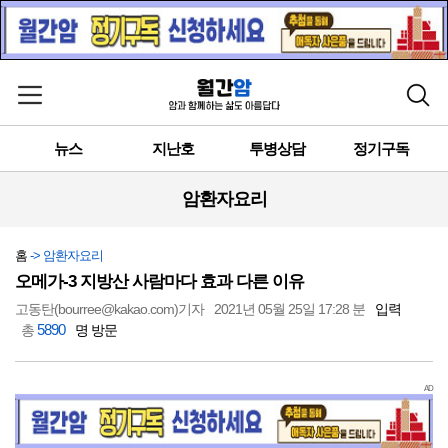
메뉴 열기
검색
뉴스
지난호
투병상담
정기구독
암환자요리
홈
-> 암환자요리
오메가-3 지방산 사람마다 효과 다른 이유
고동탄(bourree@kakao.com)기자
2021년 05월 25일 17:28 분
입력
5890
총
명 방문
AD