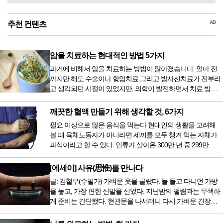
AD
추천 컨텐츠
암을 치료하는 현대적인 방법 5가지
과거에 비해서 암을 치료하는 방법이 많아졌습니다. 얼마 전
까지만 해도 수술이나 항암치료 그리고 방사선치료가 전부라
고 생각되던 시절이 있었지만, 의학이 발전하면서 치료 방법
또한 다양해졌습니다. 최근 우리나라도 중입자 치료기가 들어
오면서 암을 치료하는 방법이 하나 더 추가되었습니다. 중입
깨끗한 혈액 만들기 위해 생각할 것, 6가지
자 치료를 받기 위해서는 일본이나 독일 등 중입자 치료기가
필요 이상으로 많은 음식을 먹는다 현대인의 생활을 고려해
있는 나라에 가서 힘들게 치료받았지만 얼마 전 국내 도입 후
볼 때 육체노동자가 아니라면 세끼를 모두 챙겨 먹는 자체가
전립선암 환자를 시작으로 중입자 치료기가 가동되었습니다.
과식이라고 할 수 있다. 인류가 살아온 300만 년 중 299만
치료 범위가 한정되어 모든 암 환자가 중입자 치료를 받을 수
9950년이 공복과 기아의 역사였는데 현대 들어서 아침, 점심,
는 없지만 치료...
저녁을 습관적으로 음식을 섭취한다. 게다가 밤늦은 시간까지
[에세이] 사유(思惟)를 만나다
음식을 먹거나, 아침에 식욕이 없는데도 ‘아침을 먹어야 하루
글: 김철우(수필가) 가벼운 옷을 골랐다. 늘 들고 다니던 가방
가 활기차다’라는 이야기에 사로잡혀 억지로 먹는 경우가 많
을 놓고, 가장 편한 신발을 신었다. 지난밤의 떨림과는 무색하
다. 식욕이 없다는 느낌은 본능이 보내는 신호다. 즉 먹어도 소
게 준비는 간단했다. 현관문을 나서려니 다시 가벼운 긴장감
화할 힘이 없다거나 더 이상 먹으면 혈액 안에 잉여물...
이 몰려왔다. 얼마나 보고 싶었던 전시였던가. 연극 무대의 첫
막이 열리기 전. 그 특유의 무대 냄새를 맡았을 때의 긴장감 같