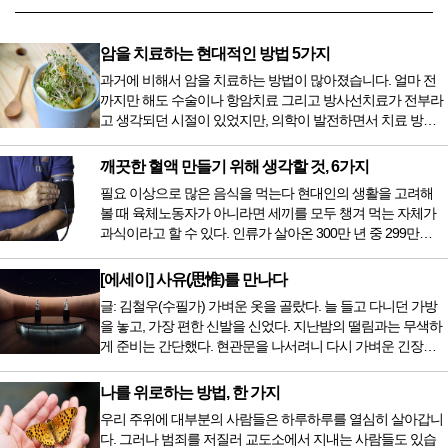
암을 치료하는 현대적인 방법 5가지
과거에 비해서 암을 치료하는 방법이 많아졌습니다. 얼마 전
까지만 해도 수술이나 항암치료 그리고 방사선치료가 전부라
고 생각되던 시절이 있었지만, 의학이 발전하면서 치료 방법
또한 다양해졌습니다. 최근 우리나라도 중입자 치료기가 들어
오면서 암을 치료하는 방법이 하나 더 추가되었습니다. 중입
깨끗한 혈액 만들기 위해 생각할 것, 6가지
자 치료를 받기 위해서는 일본이나 독일 등 중입자 치료기가
필요 이상으로 많은 음식을 먹는다 현대인의 생활을 고려해
있는 나라에 가서 힘들게 치료받았지만 얼마 전 국내 도입 후
볼 때 육체노동자가 아니라면 세끼를 모두 챙겨 먹는 자체가
전립선암 환자를 시작으로 중입자 치료기가 가동되었습니다.
과식이라고 할 수 있다. 인류가 살아온 300만 년 중 299만
치료 범위가 한정되어 모든 암 환자가 중입자 치료를 받을 수
9950년이 공복과 기아의 역사였는데 현대 들어서 아침, 점심,
는 없지만 치료...
저녁을 습관적으로 음식을 섭취한다. 게다가 밤늦은 시간까지
[에세이] 사유(思惟)를 만나다
음식을 먹거나, 아침에 식욕이 없는데도 ‘아침을 먹어야 하루
글: 김철우(수필가) 가벼운 옷을 골랐다. 늘 들고 다니던 가방
가 활기차다’라는 이야기에 사로잡혀 억지로 먹는 경우가 많
을 놓고, 가장 편한 신발을 신었다. 지난밤의 떨림과는 무색하
다. 식욕이 없다는 느낌은 본능이 보내는 신호다. 즉 먹어도 소
게 준비는 간단했다. 현관문을 나서려니 다시 가벼운 긴장감
화할 힘이 없다거나 더 이상 먹으면 혈액 안에 잉여물...
이 몰려왔다. 얼마나 보고 싶었던 전시였던가. 연극 무대의 첫
막이 열리기 전. 그 특유의 무대 냄새를 맡았을 때의 긴장감 같
나를 위로하는 방법, 한 가지
은 것이었다. 두 금동 미륵 반가사유상을 만나러 가는 길은 그
우리 주위에 대부분의 사람들은 하루하루를 열심히 살아갑니
렇게 시작됐다. 두 반가사유상을 알게 된 것은 몇 해 전이었다.
다. 그러나 범죄를 저질러 교도소에서 지내는 사람들도 있습
잡지의 발행인으로 독자에게 선보일 좋은 콘텐츠를 고민하던