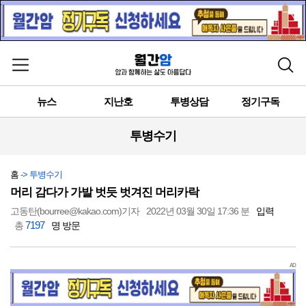
메뉴 열기
검색
뉴스
지난호
투병상담
정기구독
투병수기
홈
-> 투병수기
머리 감다가 가발 벗듯 벗겨진 머리카락
고동탄(bourree@kakao.com)기자
2022년 03월 30일 17:36 분
입력
7197
총
명 방문
AD