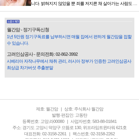
니다. 밝혀지지 않았을 뿐 죄를 저지른 채 살아가는 사람도 있
중 우리 문화재를 하나씩 소개하고자...
을 것입니다. 우리나라 통계청 자료에서는 전체 인구의 3% 정
도가 범죄를 저지르며 교도소를 간다고 합니다. 즉 100명 중에
3명 정도가 나쁜 짓을 계속하면서 97명에게 크게 작게 피해를
입힌다는 것입니다. 미꾸라지 한 마리가 시냇물을 흐린다는
월간암 - 정기구독신청
옛말이 그저 허투루 생기지는 않은 듯합니다. 대부분의 사람
1년 5만원 정기구독료를 납부하시면 매월 집에서 편하게 월간암을 접할
들은 열심히 살아갑니다. 그렇다고 97%의 사람들이 모두 착
수 있습니다.
한...
고려인삼공사 - 문의전화: 02-862-3992
시베리아 자작나무에서 채취 관리, 러시아 정부가 인증한 고려인삼공사
최상급 차가버섯 추출분말
제호: 월간암
상호: 주식회사 월간암
발행·편집인: 고동탄
등록번호: 고양,라00080
사업자번호: 583-88-01841
주소: 경기도 고양시 덕양구 으뜸로 130, 위프라임트윈타워 621호
대표전화: 02-3158-2261
팩스번호: 02-3158-2262