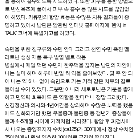
을 통하여 흡수되도록 시도하였다. 또한 피부를 통한 방법으
로 반신욕조에 풀어서 피부 속 흡수 등 많은 시도를 끊임없
이 하였다. 커큐민의 항암 효능은 수많은 치유 결과들이 증
명하고 있어서 남편은 암관련 인터넷 홈페이지에 ‘완치 in
TALK’ 코너에 특별기고를 하였다.
숙면을 위한 침구류와 수면 안대 그리고 천연 수면 촉진 멜
라토닌 생성 제품 복부 발열 벨트 착용
병실에서 매일 먹던 수면제 한주먹을 끊자는 남편의 제안에
나는 설마 하며 하루에 반일 씩 약을 줄여보았다. 몇 주 안 되
어 나는 약 하나 없이 숙면으로 가는 기적 같은 치유의 길로
들어설 수가 있었다. 그뿐만 아니라 세로토닌은 기분을 좋게
하고 면역력 회복에도 큰 역할을 한다더니 정말 그러했다.
신경정신과 의사와 4년여간을 상의하며 수많은 노력을 했음
에도 심화되기만 했던 우울증과 불면증 등 갱년기 증상들이
불과 4~5개월 사이에 기적처럼 사라졌다. 항암 후 피검사에
서 나오는 종양표지자 수치(ca125)가 300대에서 정상 수치인
35이하에서 훨씬 양호한 10이하로 급격히 떨어졌다.