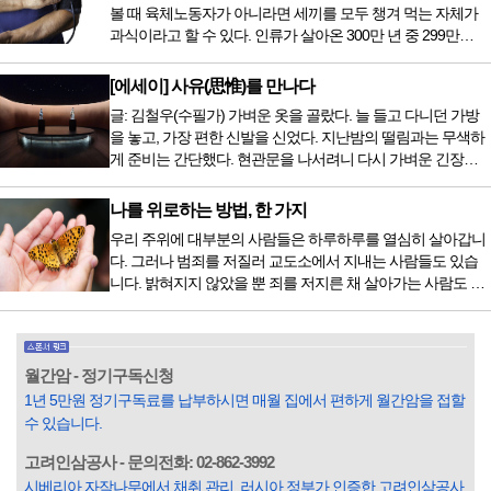
볼 때 육체노동자가 아니라면 세끼를 모두 챙겨 먹는 자체가
전립선암 환자를 시작으로 중입자 치료기가 가동되었습니다.
과식이라고 할 수 있다. 인류가 살아온 300만 년 중 299만
치료 범위가 한정되어 모든 암 환자가 중입자 치료를 받을 수
9950년이 공복과 기아의 역사였는데 현대 들어서 아침, 점심,
는 없지만 치료...
저녁을 습관적으로 음식을 섭취한다. 게다가 밤늦은 시간까지
[에세이] 사유(思惟)를 만나다
음식을 먹거나, 아침에 식욕이 없는데도 ‘아침을 먹어야 하루
글: 김철우(수필가) 가벼운 옷을 골랐다. 늘 들고 다니던 가방
가 활기차다’라는 이야기에 사로잡혀 억지로 먹는 경우가 많
을 놓고, 가장 편한 신발을 신었다. 지난밤의 떨림과는 무색하
다. 식욕이 없다는 느낌은 본능이 보내는 신호다. 즉 먹어도 소
게 준비는 간단했다. 현관문을 나서려니 다시 가벼운 긴장감
화할 힘이 없다거나 더 이상 먹으면 혈액 안에 잉여물...
이 몰려왔다. 얼마나 보고 싶었던 전시였던가. 연극 무대의 첫
막이 열리기 전. 그 특유의 무대 냄새를 맡았을 때의 긴장감 같
나를 위로하는 방법, 한 가지
은 것이었다. 두 금동 미륵 반가사유상을 만나러 가는 길은 그
우리 주위에 대부분의 사람들은 하루하루를 열심히 살아갑니
렇게 시작됐다. 두 반가사유상을 알게 된 것은 몇 해 전이었다.
다. 그러나 범죄를 저질러 교도소에서 지내는 사람들도 있습
잡지의 발행인으로 독자에게 선보일 좋은 콘텐츠를 고민하던
니다. 밝혀지지 않았을 뿐 죄를 저지른 채 살아가는 사람도 있
중 우리 문화재를 하나씩 소개하고자...
을 것입니다. 우리나라 통계청 자료에서는 전체 인구의 3% 정
도가 범죄를 저지르며 교도소를 간다고 합니다. 즉 100명 중에
3명 정도가 나쁜 짓을 계속하면서 97명에게 크게 작게 피해를
입힌다는 것입니다. 미꾸라지 한 마리가 시냇물을 흐린다는
월간암 - 정기구독신청
옛말이 그저 허투루 생기지는 않은 듯합니다. 대부분의 사람
1년 5만원 정기구독료를 납부하시면 매월 집에서 편하게 월간암을 접할
들은 열심히 살아갑니다. 그렇다고 97%의 사람들이 모두 착
수 있습니다.
한...
고려인삼공사 - 문의전화: 02-862-3992
시베리아 자작나무에서 채취 관리, 러시아 정부가 인증한 고려인삼공사