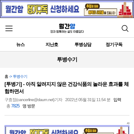
메뉴 열기
검색
뉴스
지난호
투병상담
정기구독
투병수기
홈
-> 투병수기
[투병기] - 아직 알려지지 않은 건강식품의 놀라운 효과를 체
험하면서
구효정(cancerline@daum.net)기자
2022년 05월 31일 11:54 분
입력
7825
총
명 방문
AD