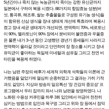
5년간이나 죽지 않는 녹농균까지 죽이는 강한 유산균까지
일본에서 구하여 복용 시켰다. 88가지의 항암효능 성분(버
섯, 통곡류, 해조류, 쌀눈 추출물들로 구성된 유기농 생식)들
이 함유된 산삼 생식을 장내 생태계 개선에 특효라며 복용시
켰고 장내 세균 생태계가 개선되면, 면역력이 70%, 세로토닌
이 90%, 멜라토닌이 90% 장에서 분비되어 불면증과 우울증
은 물론 내가 3~년 동안 고생했던 갱년기 증세들이 사라지고
면역력이 올라갈 것이라고 단언하며 장 청소를 시키고 장내
유익균이 좋아하는 독일제 미네랄과 섬유질 그리고 천연 비
타민을 복용케 하였다.
나는 남편 주장의 배후가 세계적 의학계 석학들의 이론에 근
거했음을 알았기에 열심히 순종하였고 그 결과는 가히 기적
과도 같았다. 지상파 방송의 일요특선 ‘장 건강의 중요성’ 프
로그램에서 우리 집까지 와서 나와 남편을 방영하였다. 나
노화된 수용성 커큐민을 하루 3회 입안에서 머금어 천천히
삼키는 방법으로 입안과 목구멍 그리고 위와 장 등에서 점막