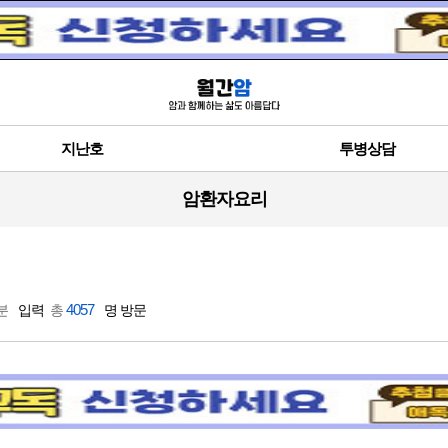
지난호
투병상담
암환자요리
4057
 분
입력
총
명 방문