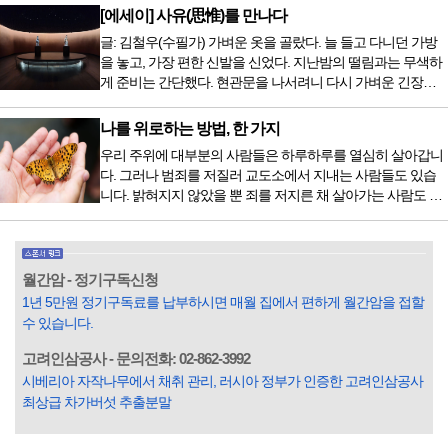
저녁을 습관적으로 음식을 섭취한다. 게다가 밤늦은 시간까지
[에세이] 사유(思惟)를 만나다
음식을 먹거나, 아침에 식욕이 없는데도 ‘아침을 먹어야 하루
글: 김철우(수필가) 가벼운 옷을 골랐다. 늘 들고 다니던 가방
가 활기차다’라는 이야기에 사로잡혀 억지로 먹는 경우가 많
을 놓고, 가장 편한 신발을 신었다. 지난밤의 떨림과는 무색하
다. 식욕이 없다는 느낌은 본능이 보내는 신호다. 즉 먹어도 소
게 준비는 간단했다. 현관문을 나서려니 다시 가벼운 긴장감
화할 힘이 없다거나 더 이상 먹으면 혈액 안에 잉여물...
이 몰려왔다. 얼마나 보고 싶었던 전시였던가. 연극 무대의 첫
막이 열리기 전. 그 특유의 무대 냄새를 맡았을 때의 긴장감 같
나를 위로하는 방법, 한 가지
은 것이었다. 두 금동 미륵 반가사유상을 만나러 가는 길은 그
우리 주위에 대부분의 사람들은 하루하루를 열심히 살아갑니
렇게 시작됐다. 두 반가사유상을 알게 된 것은 몇 해 전이었다.
다. 그러나 범죄를 저질러 교도소에서 지내는 사람들도 있습
잡지의 발행인으로 독자에게 선보일 좋은 콘텐츠를 고민하던
니다. 밝혀지지 않았을 뿐 죄를 저지른 채 살아가는 사람도 있
중 우리 문화재를 하나씩 소개하고자...
을 것입니다. 우리나라 통계청 자료에서는 전체 인구의 3% 정
도가 범죄를 저지르며 교도소를 간다고 합니다. 즉 100명 중에
3명 정도가 나쁜 짓을 계속하면서 97명에게 크게 작게 피해를
입힌다는 것입니다. 미꾸라지 한 마리가 시냇물을 흐린다는
월간암 - 정기구독신청
옛말이 그저 허투루 생기지는 않은 듯합니다. 대부분의 사람
1년 5만원 정기구독료를 납부하시면 매월 집에서 편하게 월간암을 접할
들은 열심히 살아갑니다. 그렇다고 97%의 사람들이 모두 착
수 있습니다.
한...
고려인삼공사 - 문의전화: 02-862-3992
시베리아 자작나무에서 채취 관리, 러시아 정부가 인증한 고려인삼공사
최상급 차가버섯 추출분말