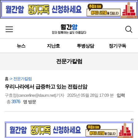
메뉴 열기
검색
뉴스
지난호
투병상담
정기구독
전문가칼럼
홈
-> 전문가칼럼
우리나라에서 급증하고 있는 전립선암
구효정(cancerline@daum.net)기자
2025년 05월 28일 17:09 분
입력
3976
총
명 방문
AD