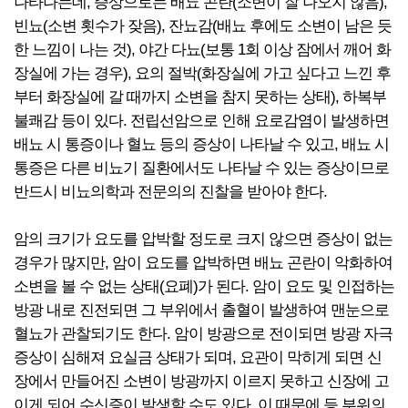
나타나는데, 증상으로는 배뇨 곤란(소변이 잘 나오지 않음),
빈뇨(소변 횟수가 잦음), 잔뇨감(배뇨 후에도 소변이 남은 듯
한 느낌이 나는 것), 야간 다뇨(보통 1회 이상 잠에서 깨어 화
장실에 가는 경우), 요의 절박(화장실에 가고 싶다고 느낀 후
부터 화장실에 갈 때까지 소변을 참지 못하는 상태), 하복부
불쾌감 등이 있다. 전립선암으로 인해 요로감염이 발생하면
배뇨 시 통증이나 혈뇨 등의 증상이 나타날 수 있고, 배뇨 시
통증은 다른 비뇨기 질환에서도 나타날 수 있는 증상이므로
반드시 비뇨의학과 전문의의 진찰을 받아야 한다.
암의 크기가 요도를 압박할 정도로 크지 않으면 증상이 없는
경우가 많지만, 암이 요도를 압박하면 배뇨 곤란이 악화하여
소변을 볼 수 없는 상태(요폐)가 된다. 암이 요도 및 인접하는
방광 내로 진전되면 그 부위에서 출혈이 발생하여 맨눈으로
혈뇨가 관찰되기도 한다. 암이 방광으로 전이되면 방광 자극
증상이 심해져 요실금 상태가 되며, 요관이 막히게 되면 신
장에서 만들어진 소변이 방광까지 이르지 못하고 신장에 고
이게 되어 수신증이 발생할 수도 있다. 이 때문에 등 부위의