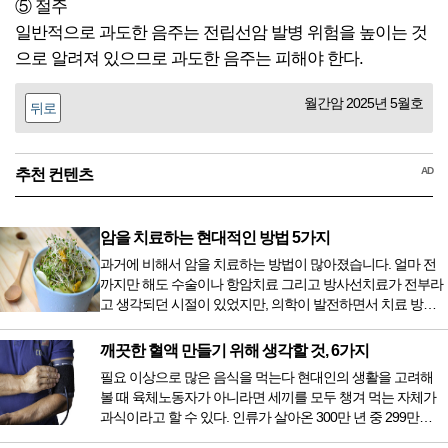
⑤ 절주
일반적으로 과도한 음주는 전립선암 발병 위험을 높이는 것
으로 알려져 있으므로 과도한 음주는 피해야 한다.
월간암 2025년 5월호
뒤로
AD
추천 컨텐츠
암을 치료하는 현대적인 방법 5가지
과거에 비해서 암을 치료하는 방법이 많아졌습니다. 얼마 전
까지만 해도 수술이나 항암치료 그리고 방사선치료가 전부라
고 생각되던 시절이 있었지만, 의학이 발전하면서 치료 방법
또한 다양해졌습니다. 최근 우리나라도 중입자 치료기가 들어
오면서 암을 치료하는 방법이 하나 더 추가되었습니다. 중입
깨끗한 혈액 만들기 위해 생각할 것, 6가지
자 치료를 받기 위해서는 일본이나 독일 등 중입자 치료기가
필요 이상으로 많은 음식을 먹는다 현대인의 생활을 고려해
있는 나라에 가서 힘들게 치료받았지만 얼마 전 국내 도입 후
볼 때 육체노동자가 아니라면 세끼를 모두 챙겨 먹는 자체가
전립선암 환자를 시작으로 중입자 치료기가 가동되었습니다.
과식이라고 할 수 있다. 인류가 살아온 300만 년 중 299만
치료 범위가 한정되어 모든 암 환자가 중입자 치료를 받을 수
9950년이 공복과 기아의 역사였는데 현대 들어서 아침, 점심,
는 없지만 치료...