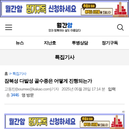
메뉴 열기
검색
뉴스
지난호
투병상담
정기구독
특집기사
홈
-> 특집기사
잠복성 다발성 골수종은 어떻게 진행되는가
고동탄(bourree@kakao.com)기자
2025년 05월 28일 17:14 분
입력
3446
총
명 방문
AD