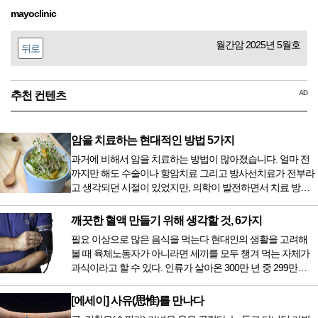
mayoclinic
월간암 2025년 5월호
뒤로
AD
추천 컨텐츠
암을 치료하는 현대적인 방법 5가지
과거에 비해서 암을 치료하는 방법이 많아졌습니다. 얼마 전
까지만 해도 수술이나 항암치료 그리고 방사선치료가 전부라
고 생각되던 시절이 있었지만, 의학이 발전하면서 치료 방법
또한 다양해졌습니다. 최근 우리나라도 중입자 치료기가 들어
오면서 암을 치료하는 방법이 하나 더 추가되었습니다. 중입
깨끗한 혈액 만들기 위해 생각할 것, 6가지
자 치료를 받기 위해서는 일본이나 독일 등 중입자 치료기가
필요 이상으로 많은 음식을 먹는다 현대인의 생활을 고려해
있는 나라에 가서 힘들게 치료받았지만 얼마 전 국내 도입 후
볼 때 육체노동자가 아니라면 세끼를 모두 챙겨 먹는 자체가
전립선암 환자를 시작으로 중입자 치료기가 가동되었습니다.
과식이라고 할 수 있다. 인류가 살아온 300만 년 중 299만
치료 범위가 한정되어 모든 암 환자가 중입자 치료를 받을 수
9950년이 공복과 기아의 역사였는데 현대 들어서 아침, 점심,
는 없지만 치료...
저녁을 습관적으로 음식을 섭취한다. 게다가 밤늦은 시간까지
[에세이] 사유(思惟)를 만나다
음식을 먹거나, 아침에 식욕이 없는데도 ‘아침을 먹어야 하루