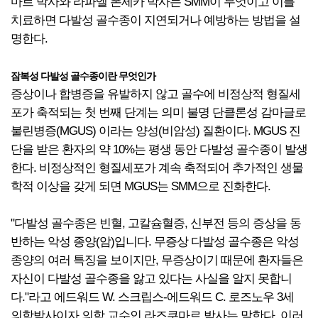
마르 박사와 라파엘 폰세카 박사는 SMM이 무엇이고 이를
치료하면 다발성 골수종이 지연되거나 예방하는 방법을 설
명한다.
잠복성 다발성 골수종이란 무엇인가
증상이나 합병증을 유발하지 않고 골수에 비정상적 형질세
포가 축적되는 첫 번째 단계는 의미 불명 단클론성 감마글로
불린병증(MGUS) 이라는 양성(비암성) 질환이다. MGUS 진
단을 받은 환자의 약 10%는 평생 동안 다발성 골수종이 발생
한다. 비정상적인 형질세포가 계속 축적되어 추가적인 생물
학적 이상을 갖게 되면 MGUS는 SMM으로 진화한다.
"다발성 골수종은 빈혈, 고칼슘혈증, 신부전 등의 증상을 동
반하는 악성 종양(암)입니다. 무증상 다발성 골수종은 악성
종양의 여러 특징을 보이지만, 무증상이기 때문에 환자들은
자신이 다발성 골수종을 앓고 있다는 사실을 알지 못합니
다."라고 에드워드 W. 스크립스-에드워드 C. 로즈노우 3세
의학박사이자 의학 교수인 라즈쿠마르 박사는 말한다. 이러