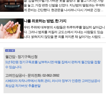
글: 김철우(수필가) 가벼운 옷을 골랐다. 늘 들고 다니던 가방
가 활기차다’라는 이야기에 사로잡혀 억지로 먹는 경우가 많
을 놓고, 가장 편한 신발을 신었다. 지난밤의 떨림과는 무색하
다. 식욕이 없다는 느낌은 본능이 보내는 신호다. 즉 먹어도 소
게 준비는 간단했다. 현관문을 나서려니 다시 가벼운 긴장감
화할 힘이 없다거나 더 이상 먹으면 혈액 안에 잉여물...
이 몰려왔다. 얼마나 보고 싶었던 전시였던가. 연극 무대의 첫
막이 열리기 전. 그 특유의 무대 냄새를 맡았을 때의 긴장감 같
나를 위로하는 방법, 한 가지
은 것이었다. 두 금동 미륵 반가사유상을 만나러 가는 길은 그
우리 주위에 대부분의 사람들은 하루하루를 열심히 살아갑니
렇게 시작됐다. 두 반가사유상을 알게 된 것은 몇 해 전이었다.
다. 그러나 범죄를 저질러 교도소에서 지내는 사람들도 있습
잡지의 발행인으로 독자에게 선보일 좋은 콘텐츠를 고민하던
니다. 밝혀지지 않았을 뿐 죄를 저지른 채 살아가는 사람도 있
중 우리 문화재를 하나씩 소개하고자...
을 것입니다. 우리나라 통계청 자료에서는 전체 인구의 3% 정
도가 범죄를 저지르며 교도소를 간다고 합니다. 즉 100명 중에
3명 정도가 나쁜 짓을 계속하면서 97명에게 크게 작게 피해를
입힌다는 것입니다. 미꾸라지 한 마리가 시냇물을 흐린다는
월간암 - 정기구독신청
옛말이 그저 허투루 생기지는 않은 듯합니다. 대부분의 사람
1년 5만원 정기구독료를 납부하시면 매월 집에서 편하게 월간암을 접할
들은 열심히 살아갑니다. 그렇다고 97%의 사람들이 모두 착
수 있습니다.
한...
고려인삼공사 - 문의전화: 02-862-3992
시베리아 자작나무에서 채취 관리, 러시아 정부가 인증한 고려인삼공사
최상급 차가버섯 추출분말