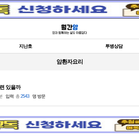
지난호
투병상담
암환자요리
련 있을까
2543
 분
입력
총
명 방문