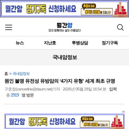
메뉴 열기
검색
뉴스
지난호
투병상담
정기구독
국내암정보
홈
-> 국내암정보
원인 불명 유전성 유방암의 ‘4가지 유형’ 세계 최초 규명
구효정(cancerline@daum.net)기자
2026년 05월 29일 16:54 분
입력
2919
총
명 방문
AD