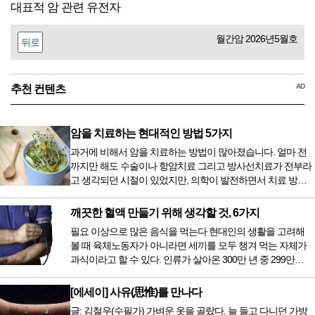
대표적 암 관련 유전자
월간암 2026년5월호
뒤로
AD
추천 컨텐츠
암을 치료하는 현대적인 방법 5가지
과거에 비해서 암을 치료하는 방법이 많아졌습니다. 얼마 전
까지만 해도 수술이나 항암치료 그리고 방사선치료가 전부라
고 생각되던 시절이 있었지만, 의학이 발전하면서 치료 방법
또한 다양해졌습니다. 최근 우리나라도 중입자 치료기가 들어
오면서 암을 치료하는 방법이 하나 더 추가되었습니다. 중입
깨끗한 혈액 만들기 위해 생각할 것, 6가지
자 치료를 받기 위해서는 일본이나 독일 등 중입자 치료기가
필요 이상으로 많은 음식을 먹는다 현대인의 생활을 고려해
있는 나라에 가서 힘들게 치료받았지만 얼마 전 국내 도입 후
볼 때 육체노동자가 아니라면 세끼를 모두 챙겨 먹는 자체가
전립선암 환자를 시작으로 중입자 치료기가 가동되었습니다.
과식이라고 할 수 있다. 인류가 살아온 300만 년 중 299만
치료 범위가 한정되어 모든 암 환자가 중입자 치료를 받을 수
9950년이 공복과 기아의 역사였는데 현대 들어서 아침, 점심,
는 없지만 치료...
저녁을 습관적으로 음식을 섭취한다. 게다가 밤늦은 시간까지
[에세이] 사유(思惟)를 만나다
음식을 먹거나, 아침에 식욕이 없는데도 ‘아침을 먹어야 하루
글: 김철우(수필가) 가벼운 옷을 골랐다. 늘 들고 다니던 가방