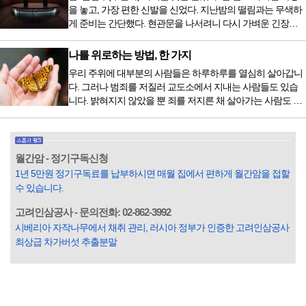
가 활기차다’라는 이야기에 사로잡혀 억지로 먹는 경우가 많
을 놓고, 가장 편한 신발을 신었다. 지난밤의 떨림과는 무색하
다. 식욕이 없다는 느낌은 본능이 보내는 신호다. 즉 먹어도 소
게 준비는 간단했다. 현관문을 나서려니 다시 가벼운 긴장감
화할 힘이 없다거나 더 이상 먹으면 혈액 안에 잉여물...
이 몰려왔다. 얼마나 보고 싶었던 전시였던가. 연극 무대의 첫
막이 열리기 전. 그 특유의 무대 냄새를 맡았을 때의 긴장감 같
나를 위로하는 방법, 한 가지
은 것이었다. 두 금동 미륵 반가사유상을 만나러 가는 길은 그
우리 주위에 대부분의 사람들은 하루하루를 열심히 살아갑니
렇게 시작됐다. 두 반가사유상을 알게 된 것은 몇 해 전이었다.
다. 그러나 범죄를 저질러 교도소에서 지내는 사람들도 있습
잡지의 발행인으로 독자에게 선보일 좋은 콘텐츠를 고민하던
니다. 밝혀지지 않았을 뿐 죄를 저지른 채 살아가는 사람도 있
중 우리 문화재를 하나씩 소개하고자...
을 것입니다. 우리나라 통계청 자료에서는 전체 인구의 3% 정
도가 범죄를 저지르며 교도소를 간다고 합니다. 즉 100명 중에
3명 정도가 나쁜 짓을 계속하면서 97명에게 크게 작게 피해를
입힌다는 것입니다. 미꾸라지 한 마리가 시냇물을 흐린다는
월간암 - 정기구독신청
옛말이 그저 허투루 생기지는 않은 듯합니다. 대부분의 사람
1년 5만원 정기구독료를 납부하시면 매월 집에서 편하게 월간암을 접할
들은 열심히 살아갑니다. 그렇다고 97%의 사람들이 모두 착
수 있습니다.
한...
고려인삼공사 - 문의전화: 02-862-3992
시베리아 자작나무에서 채취 관리, 러시아 정부가 인증한 고려인삼공사
최상급 차가버섯 추출분말