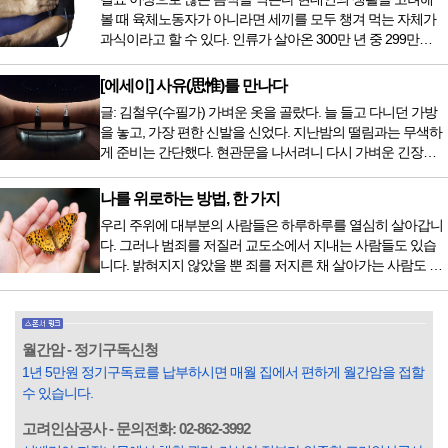
있는 나라에 가서 힘들게 치료받았지만 얼마 전 국내 도입 후
볼 때 육체노동자가 아니라면 세끼를 모두 챙겨 먹는 자체가
전립선암 환자를 시작으로 중입자 치료기가 가동되었습니다.
과식이라고 할 수 있다. 인류가 살아온 300만 년 중 299만
치료 범위가 한정되어 모든 암 환자가 중입자 치료를 받을 수
9950년이 공복과 기아의 역사였는데 현대 들어서 아침, 점심,
는 없지만 치료...
저녁을 습관적으로 음식을 섭취한다. 게다가 밤늦은 시간까지
[에세이] 사유(思惟)를 만나다
음식을 먹거나, 아침에 식욕이 없는데도 ‘아침을 먹어야 하루
글: 김철우(수필가) 가벼운 옷을 골랐다. 늘 들고 다니던 가방
가 활기차다’라는 이야기에 사로잡혀 억지로 먹는 경우가 많
을 놓고, 가장 편한 신발을 신었다. 지난밤의 떨림과는 무색하
다. 식욕이 없다는 느낌은 본능이 보내는 신호다. 즉 먹어도 소
게 준비는 간단했다. 현관문을 나서려니 다시 가벼운 긴장감
화할 힘이 없다거나 더 이상 먹으면 혈액 안에 잉여물...
이 몰려왔다. 얼마나 보고 싶었던 전시였던가. 연극 무대의 첫
막이 열리기 전. 그 특유의 무대 냄새를 맡았을 때의 긴장감 같
나를 위로하는 방법, 한 가지
은 것이었다. 두 금동 미륵 반가사유상을 만나러 가는 길은 그
우리 주위에 대부분의 사람들은 하루하루를 열심히 살아갑니
렇게 시작됐다. 두 반가사유상을 알게 된 것은 몇 해 전이었다.
다. 그러나 범죄를 저질러 교도소에서 지내는 사람들도 있습
잡지의 발행인으로 독자에게 선보일 좋은 콘텐츠를 고민하던
니다. 밝혀지지 않았을 뿐 죄를 저지른 채 살아가는 사람도 있
중 우리 문화재를 하나씩 소개하고자...
을 것입니다. 우리나라 통계청 자료에서는 전체 인구의 3% 정
도가 범죄를 저지르며 교도소를 간다고 합니다. 즉 100명 중에
3명 정도가 나쁜 짓을 계속하면서 97명에게 크게 작게 피해를
입힌다는 것입니다. 미꾸라지 한 마리가 시냇물을 흐린다는
월간암 - 정기구독신청
옛말이 그저 허투루 생기지는 않은 듯합니다. 대부분의 사람
1년 5만원 정기구독료를 납부하시면 매월 집에서 편하게 월간암을 접할
들은 열심히 살아갑니다. 그렇다고 97%의 사람들이 모두 착
수 있습니다.
한...
고려인삼공사 - 문의전화: 02-862-3992