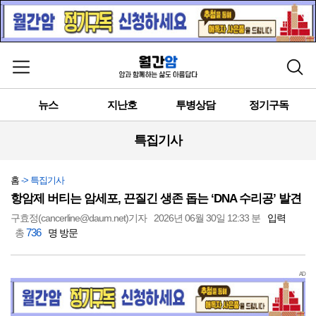
메뉴 열기
검색
뉴스
지난호
투병상담
정기구독
특집기사
홈
-> 특집기사
항암제 버티는 암세포, 끈질긴 생존 돕는 ‘DNA 수리공’ 발견
구효정(cancerline@daum.net)기자
2026년 06월 30일 12:33 분
입력
736
총
명 방문
AD