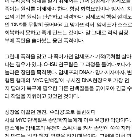
이 수리공의 정체를 알기 위해서는 먼저 항암제가 암세포를
죽이는 원리를 이해해야 한다. 항암 화학요법이나 방사선 치
료의 기본 원리는 단순하고 과격하다. 암세포의 핵심 설계도
인 ‘DNA’를 무참히 끊어버리고 망가뜨려서, 암세포가 스스로
회복하지 못하고 죽게 만드는 것이다. 말 그대로 적의 심장
부에 폭탄을 쏟아붓는 융단 폭격이다.
그런데 폭격을 맞고 다 죽어가던 암세포가 기적(?)처럼 살아
나는 경우가 있다. OHSU 연구팀은 그 과정을 들여다보다가
놀라운 장면을 목격했다. 암세포의 DNA가 망가지자마자, 변
형된 형태의 ‘MYC 단백질’이 부서진 DNA 현장으로 가장 먼
저 달려가 복구에 필요한 다른 단백질들을 긁어모아 긴급 수
리 작업을 지휘하고 있었던 것이다.
성장을 이끌던 엔진, ‘수리공’으로 돌변하다
사실 MYC 단백질은 종양학자들에게 아주 유명한 악당이다.
평소에는 암세포의 유전자 스위치를 켜서 종양이 쑥쑥 자라
게 만드는 ‘성장 엔진’ 역할을 하기 때문이다. 그런데 이번 연