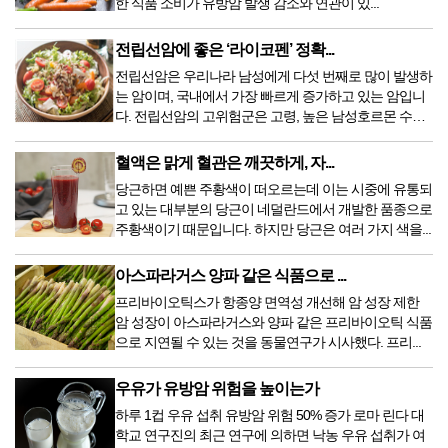
한 식품 소비가 유방암 발생 감소와 연관이 있...
전립선암에 좋은 ‘라이코펜’ 정확...
전립선암은 우리나라 남성에게 다섯 번째로 많이 발생하
는 암이며, 국내에서 가장 빠르게 증가하고 있는 암입니
다. 전립선암의 고위험군은 고령, 높은 남성호르몬 수
치,...
혈액은 맑게 혈관은 깨끗하게, 자...
당근하면 예쁜 주황색이 떠오르는데 이는 시중에 유통되
고 있는 대부분의 당근이 네덜란드에서 개발한 품종으로
주황색이기 때문입니다. 하지만 당근은 여러 가지 색을...
아스파라거스 양파 같은 식품으로 ...
프리바이오틱스가 항종양 면역성 개선해 암 성장 제한
암 성장이 아스파라거스와 양파 같은 프리바이오틱 식품
으로 지연될 수 있는 것을 동물연구가 시사했다. 프리...
우유가 유방암 위험을 높이는가
하루 1컵 우유 섭취 유방암 위험 50% 증가 로마 린다 대
학교 연구진의 최근 연구에 의하면 낙농 우유 섭취가 여