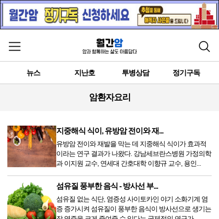
메뉴 열기
검색
뉴스
지난호
투병상담
정기구독
암환자요리
지중해식 식이, 유방암 전이와 재...
유방암 전이와 재발을 막는 데 지중해식 식이가 효과적
이라는 연구 결과가 나왔다. 강남세브란스병원 가정의학
과 이지원 교수, 연세대 간호대학 이향규 교수, 용인...
섬유질 풍부한 음식 - 방사선 부...
섬유질 없는 식단, 염증성 사이토카인 야기 소화기계 염
증 증가시켜 섬유질이 풍부한 음식이 방사선으로 생기는
장 염증을 크게 줄여줄 수 있다는 국제적인 연구가...