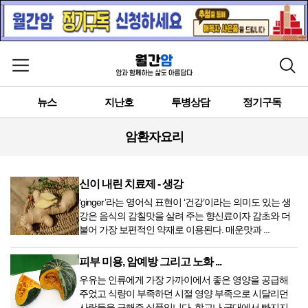
메뉴 열기
검색
뉴스
지난호
투병상담
정기구독
암환자요리
신이 내린 치료제 - 생강
‘ginger’라는 영어식 표현이 ‘건강’이라는 의미도 있는 생
강은 음식의 감칠맛을 살려 주는 향신료이자 감초와 더
불어 가장 보편적인 약재로 이용된다. 매운맛과 ...
피부 미용, 암예방 그리고 노화 ...
우유는 인류에게 가장 가까이에서 좋은 영양을 공급해
주었고 식량이 부족하던 시절 영양 부족으로 시달리던
사람들을 구해준 식품입니다. 학교나 군대에서 빠지지