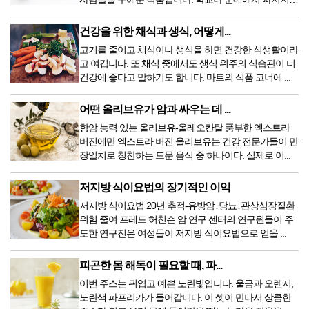
않고 ...
건강을 위한 채식과 생식, 어떻게...
고기를 줄이고 채식이나 생식을 하면 건강한 식생활이라
고 여깁니다. 또 채식 중에서도 생식 위주의 식습관이 더
건강에 좋다고 말하기도 합니다. 마트의 식품 코너에 ...
어떤 올리브유가 암과 싸우는 데 ...
항암 능력 있는 올리브유-올레오칸탈 풍부한 엑스트라
버진에만 엑스트라 버진 올리브유는 건강 전문가들이 만
장일치로 칭찬하는 드문 음식 중 하나이다. 실제로 이...
저지방 식이요법의 장기적인 이익
저지방 식이요법 20년 추적-유방암․당뇨․관상심장질환
위험 줄여 프레드 허친슨 암 연구 센터의 연구원들이 주
도한 연구진은 여성들이 저지방 식이요법으로 얻을 ...
피곤한 몸 해독이 필요할 때, 파...
이번 주스는 귀엽고 예쁜 노란빛입니다. 울금과 오렌지,
노란색 파프리카가 들어갑니다. 이 셋이 만나서 상큼한