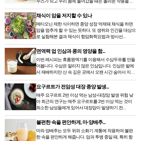
주스가 되고 우리 몸에 들어갔을 때는 놀라운 작용을 ...
채식이 암을 저지할 수 있나
메티오닌 제한 식이하면 종양 성장 억제돼 채식을 하면
암을 멈추게 할 수 있는 듯하다. 또 생쥐와 인간을 대상으
로 실험해본 결과 채식이 항암화학요법과 방사선...
면역력 업 인삼과 콩의 영양을 함...
이번 레시피는 휴롬원액기를 이용해서 수삼두유를 만들
어봅니다. 수삼은 말리지 않은 인삼입니다. 인삼은 밭에
서 재배하지만 산 속 깊은 곳에서 오랜 시간 숨어서 지내
다...
요구르트가 전암성 대장 종양 발생...
매주 요구르트 2번 이상 먹는 남성-대장암 발생 위험 낮
아 최근의 연구는 매주 요구르트를 2번 이상 먹는 것이
최소한 남성들에게 있어서 대장암이 발생하기 전...
불편한 속을 편안하게, 마·양배추...
마와 양배추는 모두 위와 소화기 계통에 작용하여 불편
한 속을 편안하게 해줍니다. 암과 투병 중일 때, 특히 항