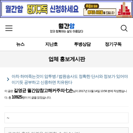
메뉴 열기
검색
뉴스
지난호
투병상담
정기구독
업체 홍보게시판
아차 하며죽는것이 암투병 / 법원송사도 정확한 단서와 정보가 있어야
chevron_right
이기듯 공부하고 신중하면 치유된다
길영균 월간암참고해커주의七손
이 글은
님이 2017년 11월 14일 13:58 분에 작성했습니
10925
다. 총
명이 이 글을 읽었습니다.
~