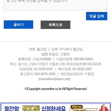
댓글 입력
글쓰기
목록으로
제호: 월간암
상호: 주식회사 월간암
발행·편집인: 고동탄
등록번호: 고양,라00080
사업자번호: 583-88-01841
주소: 경기도 고양시 덕양구 으뜸로 130, 위프라임트윈타워 621호
대표전화: 02-3158-2261
팩스번호: 02-3158-2262
광고문의: 010-3476-1606
개인정보관리자: 구효정
(cancerline@daum.net)
©Copyright cancerline.co.kr All Right Reserved