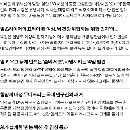
일부에 불과하다. 국립암센터 생물정보연구과 신동관 박사 연구팀은 이러한 한
카페인과 퀴닉산의 밀당, 혈압 160 이상의 중증 고혈압만 피한다면 ‘오케이’ 한국
계를 극복하기 위해 세포주, 오가노이드*, 동물모델 등 서로 다른 실...
인의 커피 사랑은 유별나다. 식사는 대충 때워도 식후 아메리카노 한 잔은 절대
포기할 수 없다는 사람들이 수두룩하다. 실제로 전 세계적으로 1인당 1년에 약
2kg의 커피를 소비할 정도로 커피는 인류와 600년을 함께해 온 친숙한 기호식품
이다. 하지만 암 투병 중이거나 고혈압 등 만성 질환을 앓고 있는 환우들이라면,
알츠하이머의 표적이 된 여성, 뇌 건강 위협하는 ‘위험 인자’의 ...
모락모락 김이 피어오르는 커피 잔을 든 채 멈칫하게 마련이다. “커피 마시면 혈
똑같은 질병도 여성의 인지 기능에 더 치명적임을 규명 암만큼이나 현대인들이
압이 오른다던데, 내 심장과 혈관에 무리를 주는 건 아닐...
두려워하는 질병, 바로 내 머릿속의 지우개라 불리는 ‘치매(알츠하이머)’다. 그런
데 요양병원이나 치매 안심 센터를 방문해 보면 유독 할머니들의 숫자가 할아버
지들보다 훨씬 많다는 것을 쉽게 느낄 수 있다. 실제로 미국의 통계를 보면, 약
700만 명의 알츠하이머 환자 중 무려 3분의 2가 여성이다. 그동안 의학계에서는
암 키우고 늙게 만드는 ‘좀비 세포’, 사멸시키는 약점 발견
“여성이 남성보다 평균 수명이 길어서, 치매에 걸릴 때까지 더 오래 살기 때문”이
노화 세포의 방어막 ‘GPX4’ 단백질 파괴 메커니즘 규명 독한 항암 화학요법을 꿋
라는 단순한 이유로 이 현상을 설명해 왔다. 하지만 최근...
꿋하게 견뎌내면, 암세포는 분열(성장)을 멈춘다. 환우와 주치의 모두 안도의 한
숨을 쉬는 순간이다. 하지만 암세포가 더 이상 커지지 않는다고 해서 완전히 죽
어 없어진 것은 아니다. 분열은 멈췄지만 죽지도 않은 채 우리 몸속을 떠돌며 악
영향을 미치는 세포들. 과학자들은 이를 ‘노화 세포(Senescent cells)’, 다른 말로
항암제 내성 무너뜨리는 국내 연구진의 쾌거
‘좀비 세포’라고 부른다. 최근 영국 의학연구위원회(LMS)와 임페리얼 칼리지 런
암세포의 DNA 복구 시스템을 파괴하는 새로운 원리 규명 항암 치료를 받는 환
던의 공동 연구진이 국제 학술지 에 이 끈...
우들을 가장 절망하게 만드는 단어는 아마도 '내성'일 것이다. 처음에는 약이 기
적처럼 잘 듣다가도, 어느 순간 암세포가 약을 이겨내고 다시 고개를 들기 때문
이다. 도대체 암세포는 어떻게 그 지독한 항암제를 맞고도 끈질기게 살아남는
것일까? 가장 큰 이유는 암세포가 가진 놀라운 '자가 수리 능력' 때문이다. 항암
AI가 설계한 '만능 백신' 첫 임상 통과