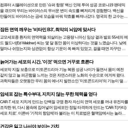
제가 암세포의 DNA를 망가뜨려도, 암세포는 훌륭한 수리공들을 즉각 불러모아
컴퓨터 시뮬레이션으로 만든 '슈퍼 항원' 백신 인체 투여 성공 코로나19 팬데믹
부서진 DNA를 말끔히 고쳐버린다. 그런데 최근 자랑스러운 국내 ...
을 겪으며 우리는 바이러스의 무서운 변이 속도를 뼈저리게 경험했다. 백신을
만들어도 바이러스는 금세 모습을 바꿔 약효를 빠져나갔다. 영국의 한 교수는
이를 두고 "마치 자기 꼬리를 잡으려고 뱅뱅 도는 강아지처럼, 인류는 늘 변이 바
이러스의 뒤꽁무니를 쫓아가기에 바빴다"고 표현했다. 그런데 최근 인공지능
잠든 면역 깨우는 '비타민 B3', 최악의 뇌암에 맞서다
(AI)이 이 지긋지긋한 추격전을 끝낼 획기적인 '만능 백신'을 세상에 내놓으며 첫
교모세포종 환자의 면역력을 되살리는 고용량 니아신 임상 결과 발표 55세의 에
인체 임상시험을 무사히 통과했다. AI가 찾아낸 바이러스 가...
드 월드너(Ed Waldner) 씨는 몇 달 동안 몸이 이상하다는 것을 느꼈습니다. 낮에
얼마나 쉬었는지와 상관없이 항상 기운이 쏙 빠져 있었고, 걸을 때면 자꾸만 발
뒤꿈치가 바닥에 끌렸습니다. 그저 수면 무호흡증이나 피로 탓이려니 했지만,
증상이 너무 심해져 응급실을 찾은 그날 청천벽력 같은 진단을 받았습니다. "뇌
늙어가는 세포의 시간, '이것' 먹으면 거꾸로 흐른다
에 커다란 종양이 있습니다. 당장 종양내과 전문의를 만나셔야 합니다." 그를 괴
세포막 지질 보충으로 미토콘드리아 기능 복원 성공 나이가 들면서 몸이 예전
롭힌 범인은 뇌암 중에서도 가장 진행이 빠르고 치명...
같지 않고 늘 피곤함을 느끼는 것은 자연스러운 노화의 수순으로 여겨져 왔다.
과학자들은 오랫동안 우리 몸의 에너지 발전소인 '미토콘드리아'의 기능이 떨어
지기 때문이라고 설명해 왔다. 하지만 도대체 왜 발전소가 낡고 병드는지에 대
해서는 명확한 해답을 내놓지 못했다. 그런데 최근 독일 라이프니츠 노화연구소
암세포 잡는 특수부대, 지치지 않는 무한 체력을 얻다
(FLI) 연구진이 국제 학술지 네이처 커뮤니케이션스(Nature Communications)를
CAR-T 세포 지치게 만드는 단백질 규명 환자 자신의 면역 세포를 꺼내 유전자를
통해 그 비밀을 풀어냈다. 노화의 주범이 유전자 손상이 아니라...
조작한 뒤, 다시 몸속에 집어넣어 암세포만 정밀 타격하게 만드는 'CAR-T(카티)
세포 치료'. 이른바 '기적의 항암제'라 불리는 이 치료법은 혈액암에서는 놀라운
완치율을 보였지만, 유방암이나 대장암처럼 단단한 덩어리를 이루는 '고형암' 앞
에서는 유독 힘을 쓰지 못했다. 암세포와 싸우러 들어간 면역 세포들이 얼마 버
건강은 잃고 나서야 보이는 가치