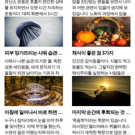
유산소 운동은 호흡이 편안한 상태
암을 진단받는 분들을 보면서 나이
를 유지하면서 오랜 시간 지속하는
와 어떤 관련이 있을까 생각해 보
운동이다. 대략 30분에서 1시간 정
았습니다. 노화의 과정에서 암을
도 진행하는데 이런 운동의 지속성
진단받는 분들이 많지만 비교적 젊
은 지방을 분해하기 때문에 다이어
은 나이에 암을 진단받는 분들도
트에 도움이 되고 폐활량도 좋아지
많아졌습니다. 아직 어린 자녀가
고 상쾌한 기분이 들어 정신 건강
있는 분들의 경우 한 가정을 혼돈
에도 좋다. 특별한 장비가 필요 없
과 고통 속으로 몰아넣기에 충분합
고 기술을 연마할 필요...
니다. 다행히 ...
피부 망가뜨리는 샤워 습관 3가지
채식이 좋은 점 3가지
샤워시 나쁜 습관-뜨거운 물, 독한
인간은 잡식동물이다. 식물도 먹고
성분 세안용품, 세게 문지르기 겨
동물도 먹는다. 그렇지만 완벽한
울철이 되면 낮아지는 기온과 차가
채식주의를 실천하는 사람들은 점
운 바람 때문에 피부가 건조해지면
점 늘어나고 있으며 이는 우리나라
서 가려움을 느끼거나 홍조가 심해
뿐만 아니라 전 지구적인 추세다.
지는 경우가 많다. 게다가 코로나
반대로 완벽한 육식주의를 실천하
로 실외, 실내 구분하지 않고 마스
는 사람은 찾아보기 매우 힘들다.
크를 착용하게 되면서 피부에 뾰루
사람이 식물만 먹고는 살 수 있어
지나 여드름이 올라와 ...
도 고기만 먹고는 살...
아침에 일어나서 바로 하면 좋은 행동 4가지
마지막 순간에 후회되는 것 3가지
누구나 잠자리에서 눈을 뜨며 하루
‘죽음학’이라는 학문이 있습니다.
를 맞이한다. 어제 무엇을 했는지,
의사였던 엘리자베스 퀴블러 로스
수면의 질은 어땠는지에 따라 아침
박사가 개척한 학문으로 많은 분들