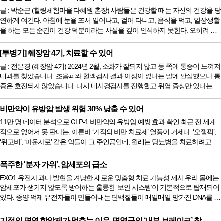
티지 못하고 금세 기진맥진하여 쓰러져 버렸기 때문이다. 그런데 최근 과학자들
글 : 박순근 (힐링체험마을 다혜원 촌장) 사람들은 건강할 때는 자신의 건강을 당
이 이 든든한 특수부대를 솜사탕처럼 무기력하게 만들었던...
연하게 여긴다. 아침에 눈을 뜨서 일어나고, 걸어 다니고, 음식을 먹고, 일상생활
을 하는 모든 순간이 건강 덕분이라는 사실을 깊이 인식하지 못한다. 오히려 바
쁘다는 핑계로 식사를 거르고, 피곤함을 참고, 몸의 신호를 무시하는 일이 반복
된다. 그러면서도 우리는 “나는 괜찮다”는 막연한 믿음 속에 살아간다. 그러나 건
[투병기] 췌장암 4기, 치료할 수 있어
강은 언제나 지속되는 상태가 아니다. 작은 피로가 쌓이고, 생활습관의 불균형
글 : 전은경 (췌장암 4기) 2024년 2월, 소화가 잘되지 않고 등 쪽에 통증이 느껴져
이 이어지면 몸은 서서히 경고 신호를 보내기 시작한다. ...
내과를 찾았습니다. 초음파와 혈액검사 결과 이상이 없다는 말에 안심했으나 통
증은 호전되지 않았습니다. 다시 내시경검사를 진행했고 위염 증상만 있다는 진
단을 받았습니다. 일주일 치 약을 처방받아 먹어보아도 등 통증은 계속되었고,
정형외과에서 도수치료를 받고 한의원에서 침을 맞아도 통증은 도무지 해결되
비만약이 유방암 발생 위험 30% 낮출 수 있어
지 않았습니다. 점차 명치 밑이 답답하고 아파지더니, 밤에는 잠을 이루지 못할
11만 명 데이터 분석으로 GLP-1 비만약의 유방암 예방 효과 확인 최근 전 세계
정도로 통증이 심해졌습니다. 그렇게 원인을 찾지 못한 채 두 달...
적으로 없어서 못 판다는, 이른바 ‘기적의 비만 치료제’ 열풍이 거세다. ‘오젬픽’,
‘위고비’, ‘마운자로’ 같은 약들이 그 주인공인데, 원래는 당뇨병을 치료하려고 만
든 약이 살을 쏙쏙 빼준다는 사실이 알려지면서 엄청난 인기를 끌고 있다. 그런
데 이 다이어트약들이 단지 뱃살만 줄여주는 것이 아니었다. 최근 세계 최고 권
폭주한 '분자 가위', 암세포의 급소
위의 2026년 미국임상종양학회(ASCO) 연례 회의에서, 이 비만 치료제들이 여
EXO1 유전자 과다 발현을 겨냥한 새로운 맞춤형 치료 가능성 제시 우리 몸에는
성들의 ‘유방암’ 발생 위험을 무려 30%나 ...
암세포가 생기지 않도록 방어하는 훌륭한 ‘보안 시스템’이 기본적으로 탑재되어
있다. 종양 억제 유전자들이 만들어내는 단백질들이 매일매일 망가진 DNA를 수
리하고 고치면서 암의 발생을 막아주는 것이다. 그래서 보통은 이 유전자들이
고장 나거나 숫자가 부족해질 때 암에 걸릴 위험이 커진다고 알려져 왔다. 그런
기적의 면역 항암제가 멈추는 이유, 면역군의 ‘내부 브레이크’ 찾...