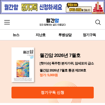
메뉴 열기
검색
뉴스
지난호
투병상담
정기구독
월간암 2026년 7월호
[핫이슈] 폭주한 분자가위, 암세포의 급소
월간암 2026년 7월호 통권 제238호
정가: 5,000원
정기구독 신청