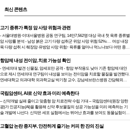
최신 콘텐츠
고기 종류가 특정 암 사망 위험과 관련
- 서울대병원·이대서울병원 공동 연구팀, 14만7,562명 대상 국내 첫 육류 종류별
암 사망률 분석 - 남성 붉은 고기 다량 섭취군 위암 사망 위험 52%↓… 여성 내장
육 다량 섭취 시 췌장암·유방암 사망 위험↑ 육류를 얼마나 먹느냐보다 어떤 종류
의 고기를 먹느냐가 특정 암 사망 위험과 더 관련 있다는 국내 대규모 코호트 연
구 결과가 나왔다. 남성에서는 붉은 고기를 많이 먹을수록 위암 사망 위험이 낮
항암제 내성 전이암, 치료 가능성 확인
아지는 경향이, 여성에서는 내장육을 많이 먹을수록 췌장암·유방암 사망 위험이
- 연세의대 발견 신물질, 암세포만 공격 - 항암 부작용도 낮아 기존 항암제 대안
높아지는 경향이 확인됐다. 서울대병원 가정의...
으로 제시 연세의대 연구팀이 내성을 보이는 전이암을 치료할 물질을 발견했다.
연세대학교 의과대학 외과학교실 박기청 교수, 강남세브란스병원 간담췌외과
임진홍 교수, 분당차병원 최경화 교수, 테라퓨틱스엔엠씨(Therapeutics NMC) 공
동 연구팀은 기존 항암제에 저항성을 보이는 전이암에 치료 효과를 보일 뿐만
국립암센터, AI로 신약 효과 미리 예측한다
아니라 정상세포는 공격하지 않아 부작용도 줄인 신물질 PPS03을 발견했다고
– 신약개발 실패 줄이고 맞춤형 암 치료전략 수립 기대 – 국립암센터(원장 양한
지난 6월 5일 밝혔다. 이번 연구 결과는 국제 학술지...
광)가 인공지능(AI)을 활용해 신약 후보물질의 성공 가능성을 미리 예측하는 기
술 개발에 나선다. 신약은 세포 실험에서는 뛰어난 효과를 보여도 동물실험이나
실제 환자에게서는 기대만큼 효과를 내지 못하는 경우가 많다. 이 때문에 신약
개발에는 막대한 시간과 비용이 들지만, 최종적으로 성공하는 후보물질은 극히
고혈압 논란 종지부, 안전하게 즐기는 커피 한 잔의 진실