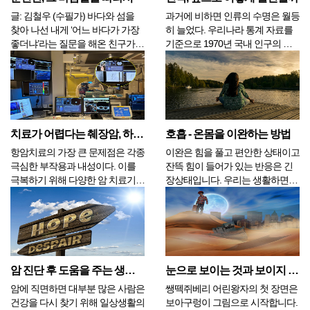
글: 김철우 (수필가) 바다와 섬을
과거에 비하면 인류의 수명은 월등
찾아 나선 내게 ‘어느 바다가 가장
히 늘었다. 우리나라 통계 자료를
좋더냐’라는 질문을 해온 친구가
기준으로 1970년 국내 인구의 평
있었다. 바다와 섬만 있으면 되지
균 수명은 남자는 58세, 여자는 65
어느 바다가 뭐가 그리 중요하냐고
세로 평균 62세 정도였다. 그로부
그땐 웃고 말았지만, 만약 구석구
터 50여년이 흐른 2020년에는 남
석 돌아보고 싶은 바다를 고르라는
자가 80세, 여자는 86세이며 평균
질문이었다면 크게 주저하지 않고
수치는 83세 정도이다. 더 오래전
남해를 선택...
...
치료가 어렵다는 췌장암, 하이브리드 리포솜 등 복합치료로 결과 확인
호흡 - 온몸을 이완하는 방법
항암치료의 가장 큰 문제점은 각종
이완은 힘을 풀고 편안한 상태이고
극심한 부작용과 내성이다. 이를
잔뜩 힘이 들어가 있는 반응은 긴
극복하기 위해 다양한 암 치료기술
장상태입니다. 우리는 생활하면서
이 개발되고 있다. 일본 암 전문치
긴장과 이완을 반복합니다. 이 둘
료 병원인 일본 린쿠메디컬클리닉
이 서로 균형을 이루면 건강한 상
에서는 Hybrid Liposome과 압타머
태가 유지되지만 한쪽으로 기울어
(Aptamer)칵테일요법, 광면역치료
진 상태가 지속되면 몸의 건강도
(PDT), IVR(TACE)치료를 실시해
나빠질 수밖에 없습니다. 긴장이
서...
지속되면 몸은 수축되고 마음은...
암 진단 후 도움을 주는 생활 습관, 6가지
눈으로 보이는 것과 보이지 않는 것
암에 직면하면 대부분 많은 사람은
쌩떽쥐베리 어린왕자의 첫 장면은
건강을 다시 찾기 위해 일상생활의
보아구렁이 그림으로 시작합니다.