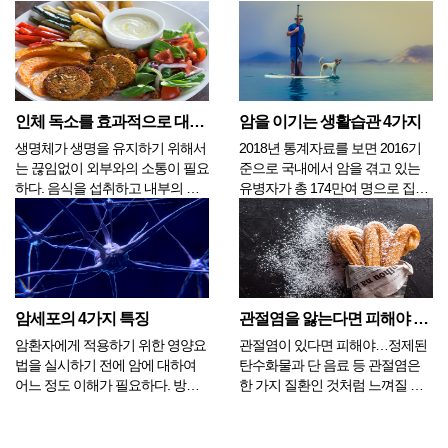
의 상태가 결정된다. 깊고 달게 잠
의 임종을 지켜보면서 만들어진 경
을 잤음에도 불구하고 피곤한 기운
험적 학문입니다. 죽음학은 존엄성
이 남아 있다면 전날 과음이나 흡
을 지키기 위해서 말기에 이른 이
연 또는 과식을 했기 때문에 간에
들의 생활과 심정이 어떻게 변하는
서 제대로 된 해독을 하지 못해서
지 관찰하여 만들어졌습니다. 임종
그럴 수 있으며, 손발...
에 가까워지면서 편안한 마음...
인체 독소를 효과적으로 대응하는 방법 4가지
암을 이기는 생활습관 4가지
생명체가 생명을 유지하기 위해서
2018년 통계자료를 보면 2016기
는 끊임없이 외부와의 소통이 필요
준으로 국내에서 암을 겪고 있는
하다. 음식을 섭취하고 내부의 것
유병자가 총 174만여 명으로 집계
들을 밖으로 내보낸다. 다이어트에
됐다. 과거에 비해서 암유병자가
관심이 많은 사람이라면 들어오는
많아진 이유는 국가에서 실시하는
것보다는 밖으로 빼내는 일에 더
조기검진의 영향이 크며 이제 곧
많은 관심을 갖겠지만 우리 몸이
200만 명을 넘어설 것이란 예측을
자신의 의지대로 호락호락 움직이
하고 있다. 이 수치는 이제 암은 예
지 않기 때문에 언제나 난관에 ...
전처럼 무서운 병...
암세포의 4가지 특징
관절염을 앓는다면 피해야 할 음식, 5가지
암환자에게 적용하기 위한 영양요
관절염이 있다면 피해야…정제된
법을 실시하기 전에 암에 대하여
탄수화물과 단 음료 등 관절염은
어느 정도 이해가 필요하다. 방대
한 가지 질환인 것처럼 느껴질 수
한 세포의 영역이기 때문에 학문적
있지만, 실제로는 많은 관절 질병
인 접근을 하기에는 지식의 양이
을 포함하고 있다. 관절염은 관절
너무 많고 복잡하며 또 정확하지도
연골이 파괴되고 관절에 염증성 변