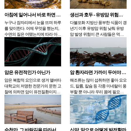
붉은색 육류의 과다 섭취는 일부
가 있는 것으로 알려져 있고 생고
암에 있어서 위험요인이 되지만,
기의 병균을 죽이는 방법으로도 이
암 진단 이후 육류...
용되고 있다. 최...
아침에 일어나서 바로 하면 좋은 행동 4가지
생선과 호두 - 유방암 위험을 낮춰 주나
누구나 잠자리에서 눈을 뜨며 하루
다불포화 지방산 풍부한 식품이 갱
를 맞이한다. 어제 무엇을 했는지,
년기 이후 유방암 위험 낮춰 유방
수면의 질은 어땠는지에 따라 아침
암 발생 위험이 큰 사람들은 먹는
의 상태가 결정된다. 깊고 달게 잠
음식을 바꿀 것을 생각해보아야 한
을 잤음에도 불구하고 피곤한 기운
다. 중국 연구진은 북미 갱년기 학
이 남아 있다면 전날 과음이나 흡
회와 공동으로 연구해서 n-3계 다
연 또는 과식을 했기 때문에 간에
불포화 지방산(PUFAs)이 풍부한
서 제대로 된 해독을 하지 못해서
식품이 유방암 위험을 낮추는 데
그럴 수 있으며, 손발...
도움이 될 수도 있...
암은 유전적인가 아닌가
암 환자라면 가까이 두어야 할 식품, 해조류와 버섯류
암은 복합적 요인으로 생겨 앨버타
해조류는 많이 섭취하면 좋아 요오
대학교의 저명한 전문가의 문헌 고
드, 칼륨, 칼슘 등 각종 미네랄이 풍
찰에 의하면 암이 유전질환이지만
부할 뿐 아니라 우리 몸에 필요한
유전적 요소는 퍼즐의 한 조각일
영양소를 모두 갖추고 있는 해조류
뿐이고 그래서 연구가들은 환경 요
는 유해산소를 없애주는 베타카로
인과 대사 요인도 고려할 필요가
틴의 함량도 녹황색 채소와 비슷하
있다고 한다. 지난 몇 세기 동안 나
다. 혈당과 콜레스테롤을 낮춰주
온 암의 원인에 대한 거의 모든 이
고, 해조류의 알긴산은 체내의 중
론은 크게 ...
금속들을 빨아들여 몸 밖...
순천만, 그 바람길을 따라서
신약, 앞으로 어떻게 발전할까