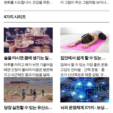
변화를 시도합니다. 건강을 위한
이 그림이 무슨 그림처럼 보이냐고
생활 습관의 변화가 어떤 사람에게
물어보면 대부분의 사람들이 모자
는 암 재발 우려를 줄어들게 만들
라고 대답을 해서 어린 시절의 비
4가지 시리즈
고, 또 어떤 사람은 특히, 더 진행
행사는 실망합니다. 그래서 그림을
정도가 심한 중증 환자는 병원 치
좀 더 이해하기 쉽게 보아구렁이의
료를 더 수월하게 지낼 수 있게 만
뱃속을 볼 수 있도록 다시 그립니
들기도 합니...
다. 욕심 많은 뱀의 뱃속...
술을 마시면 몸에 생기는 일 4가지
집안에서 쉽게 할 수 있는 운동 4가지
하루를 마치고 해가 뉘엿 기울어질
집에서 할 수 있는 가장 좋은 운동-
때면 긴장이 풀리며 마음은 평온해
고강도 인터벌ㆍ근력 운동ㆍ춤ㆍ
지고 피곤해진 몸과 마음을 달래려
요가 신년목표로 체중 감량, 규칙
술 한 잔 기울이고 싶은 생각이 듭
적인 운동을 생각하는 것은 해가
니다. 낮에는 정신을 차리기 위해
바뀔 때마다 반복되는 결심이다.
서 커피를 몇 잔 마셨지만 기분을
작심삼일이라는 말이 있듯이 하루,
가라앉히고 편안한 상태가 되고 싶
이틀이 지나고 지난해와 달라진 것
어 술 생각이 간절해집니다. 카페
없는 일상을 보내다 보면 어느새
인은 각성제이기...
운동하는 일정은 뒤로 밀...
당장 실천할 수 있는 유산소 운동 3가지
뇌의 운영체계 3가지 - 보상ㆍ불안ㆍ이성