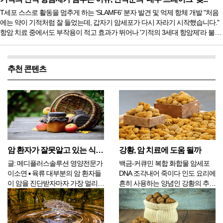
데 최근, 이 착한 DNA 수리공이 오히려 ‘너무 많아서’ 병을 키운다는 흥미로운 반
T세포 스스로 활동을 멈추게 하는 ‘SLAMF6’ 분자 발견 및 억제 항체 개발 "처음
전 연구 결과가 발표되었다. 미국 펜실베이니아 주립대 의과대...
에는 약이 기적처럼 잘 들었는데, 갑자기 암세포가 다시 자라기 시작했습니다."
항암 치료 중에서도 부작용이 적고 효과가 뛰어나 '기적의 3세대 항암제'라 불리
는 면역 관문 억제제(면역 항암제). 하지만 많은 환우들이 치료 도중 약효가 떨어
지거나 아예 처음부터 약이 듣지 않는 ‘내성’의 벽에 부딪혀 깊은 절망에 빠지곤
한다. 도대체 왜 우리 몸의 든든한 방어군인 면역 세포들은 한참 전투를 잘하다
추천 콘텐츠
가 갑자기 힘을 잃고 암세포의 공격을 허용하는 것일까...
암 환자가 잘못알고 있는 식품 - 2편
강황, 암 치료에 도움 될까
글: 메디플러스솔루션 영양전문가
백금-커큐민 복합 화합물 암세포
이소연 ▪ 육류 대부분의 암 환자들
DNA 조각내어 죽이다 인도 요리에
이 암을 진단받자마자 가장 멀리하
흔히 사용하는 양념인 강황의 추출
는 식품 중 하나가 육류입니다. 과
물은 용해해서 종양에 투여하면 암
연 육류는 꼭 피해야 하는 식품일
세포를 죽일 수 있다고 과학자들이
까요? 실제로 서구화된 식습관과
주장하고 있다. 강황은 치료 효과