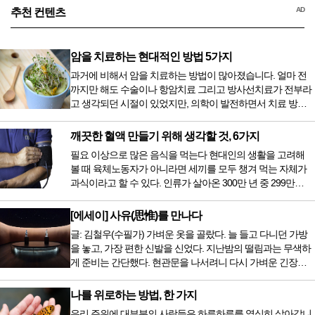
AD
추천 컨텐츠
암을 치료하는 현대적인 방법 5가지
과거에 비해서 암을 치료하는 방법이 많아졌습니다. 얼마 전
까지만 해도 수술이나 항암치료 그리고 방사선치료가 전부라
고 생각되던 시절이 있었지만, 의학이 발전하면서 치료 방법
또한 다양해졌습니다. 최근 우리나라도 중입자 치료기가 들어
오면서 암을 치료하는 방법이 하나 더 추가되었습니다. 중입
깨끗한 혈액 만들기 위해 생각할 것, 6가지
자 치료를 받기 위해서는 일본이나 독일 등 중입자 치료기가
필요 이상으로 많은 음식을 먹는다 현대인의 생활을 고려해
있는 나라에 가서 힘들게 치료받았지만 얼마 전 국내 도입 후
볼 때 육체노동자가 아니라면 세끼를 모두 챙겨 먹는 자체가
전립선암 환자를 시작으로 중입자 치료기가 가동되었습니다.
과식이라고 할 수 있다. 인류가 살아온 300만 년 중 299만
치료 범위가 한정되어 모든 암 환자가 중입자 치료를 받을 수
9950년이 공복과 기아의 역사였는데 현대 들어서 아침, 점심,
는 없지만 치료...
저녁을 습관적으로 음식을 섭취한다. 게다가 밤늦은 시간까지
[에세이] 사유(思惟)를 만나다
음식을 먹거나, 아침에 식욕이 없는데도 ‘아침을 먹어야 하루
글: 김철우(수필가) 가벼운 옷을 골랐다. 늘 들고 다니던 가방
가 활기차다’라는 이야기에 사로잡혀 억지로 먹는 경우가 많
을 놓고, 가장 편한 신발을 신었다. 지난밤의 떨림과는 무색하
다. 식욕이 없다는 느낌은 본능이 보내는 신호다. 즉 먹어도 소
게 준비는 간단했다. 현관문을 나서려니 다시 가벼운 긴장감
화할 힘이 없다거나 더 이상 먹으면 혈액 안에 잉여물...
이 몰려왔다. 얼마나 보고 싶었던 전시였던가. 연극 무대의 첫
막이 열리기 전. 그 특유의 무대 냄새를 맡았을 때의 긴장감 같
나를 위로하는 방법, 한 가지
은 것이었다. 두 금동 미륵 반가사유상을 만나러 가는 길은 그
우리 주위에 대부분의 사람들은 하루하루를 열심히 살아갑니