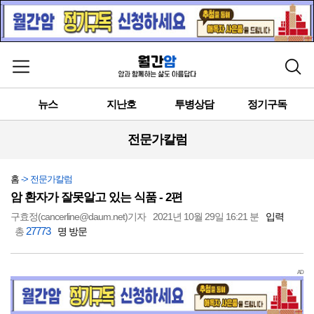
메뉴 열기
검색
뉴스
지난호
투병상담
정기구독
전문가칼럼
홈
-> 전문가칼럼
암 환자가 잘못알고 있는 식품 - 2편
구효정(cancerline@daum.net)기자
2021년 10월 29일 16:21 분
입력
27773
총
명 방문
AD