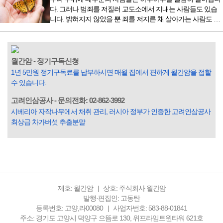
렇게 시작됐다. 두 반가사유상을 알게 된 것은 몇 해 전이었다.
다. 그러나 범죄를 저질러 교도소에서 지내는 사람들도 있습
잡지의 발행인으로 독자에게 선보일 좋은 콘텐츠를 고민하던
니다. 밝혀지지 않았을 뿐 죄를 저지른 채 살아가는 사람도 있
중 우리 문화재를 하나씩 소개하고자...
을 것입니다. 우리나라 통계청 자료에서는 전체 인구의 3% 정
도가 범죄를 저지르며 교도소를 간다고 합니다. 즉 100명 중에
3명 정도가 나쁜 짓을 계속하면서 97명에게 크게 작게 피해를
입힌다는 것입니다. 미꾸라지 한 마리가 시냇물을 흐린다는
월간암 - 정기구독신청
옛말이 그저 허투루 생기지는 않은 듯합니다. 대부분의 사람
1년 5만원 정기구독료를 납부하시면 매월 집에서 편하게 월간암을 접할
들은 열심히 살아갑니다. 그렇다고 97%의 사람들이 모두 착
수 있습니다.
한...
고려인삼공사 - 문의전화: 02-862-3992
시베리아 자작나무에서 채취 관리, 러시아 정부가 인증한 고려인삼공사
최상급 차가버섯 추출분말
제호: 월간암
상호: 주식회사 월간암
발행·편집인: 고동탄
등록번호: 고양,라00080
사업자번호: 583-88-01841
주소: 경기도 고양시 덕양구 으뜸로 130, 위프라임트윈타워 621호