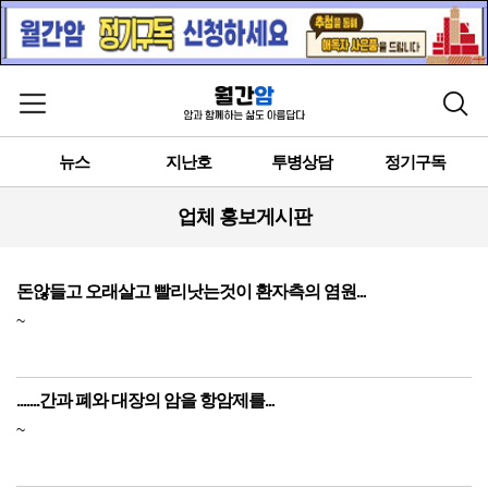
메뉴 열기
검색
뉴스
지난호
투병상담
정기구독
업체 홍보게시판
돈않들고 오래살고 빨리낫는것이 환자측의 염원...
~
.......간과 폐와 대장의 암을 항암제를...
~