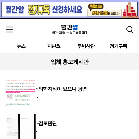
메뉴 열기
검색
뉴스
지난호
투병상담
정기구독
업체 홍보게시판
~의학지식이 있으니 당연
~
~검토판단
~