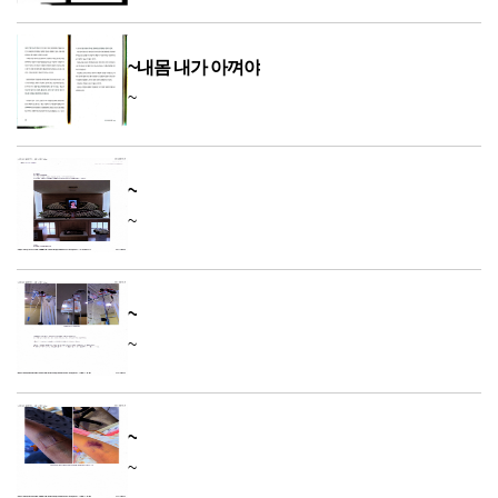
~내몸 내가 아껴야
~
~
~
~
~
~
~