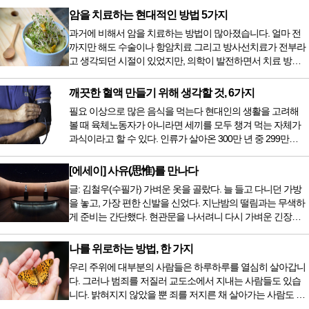
암을 치료하는 현대적인 방법 5가지
과거에 비해서 암을 치료하는 방법이 많아졌습니다. 얼마 전
까지만 해도 수술이나 항암치료 그리고 방사선치료가 전부라
고 생각되던 시절이 있었지만, 의학이 발전하면서 치료 방법
또한 다양해졌습니다. 최근 우리나라도 중입자 치료기가 들어
오면서 암을 치료하는 방법이 하나 더 추가되었습니다. 중입
깨끗한 혈액 만들기 위해 생각할 것, 6가지
자 치료를 받기 위해서는 일본이나 독일 등 중입자 치료기가
필요 이상으로 많은 음식을 먹는다 현대인의 생활을 고려해
있는 나라에 가서 힘들게 치료받았지만 얼마 전 국내 도입 후
볼 때 육체노동자가 아니라면 세끼를 모두 챙겨 먹는 자체가
전립선암 환자를 시작으로 중입자 치료기가 가동되었습니다.
과식이라고 할 수 있다. 인류가 살아온 300만 년 중 299만
치료 범위가 한정되어 모든 암 환자가 중입자 치료를 받을 수
9950년이 공복과 기아의 역사였는데 현대 들어서 아침, 점심,
는 없지만 치료...
저녁을 습관적으로 음식을 섭취한다. 게다가 밤늦은 시간까지
[에세이] 사유(思惟)를 만나다
음식을 먹거나, 아침에 식욕이 없는데도 ‘아침을 먹어야 하루
글: 김철우(수필가) 가벼운 옷을 골랐다. 늘 들고 다니던 가방
가 활기차다’라는 이야기에 사로잡혀 억지로 먹는 경우가 많
을 놓고, 가장 편한 신발을 신었다. 지난밤의 떨림과는 무색하
다. 식욕이 없다는 느낌은 본능이 보내는 신호다. 즉 먹어도 소
게 준비는 간단했다. 현관문을 나서려니 다시 가벼운 긴장감
화할 힘이 없다거나 더 이상 먹으면 혈액 안에 잉여물...
이 몰려왔다. 얼마나 보고 싶었던 전시였던가. 연극 무대의 첫
막이 열리기 전. 그 특유의 무대 냄새를 맡았을 때의 긴장감 같
나를 위로하는 방법, 한 가지
은 것이었다. 두 금동 미륵 반가사유상을 만나러 가는 길은 그
우리 주위에 대부분의 사람들은 하루하루를 열심히 살아갑니
렇게 시작됐다. 두 반가사유상을 알게 된 것은 몇 해 전이었다.
다. 그러나 범죄를 저질러 교도소에서 지내는 사람들도 있습
잡지의 발행인으로 독자에게 선보일 좋은 콘텐츠를 고민하던
니다. 밝혀지지 않았을 뿐 죄를 저지른 채 살아가는 사람도 있
중 우리 문화재를 하나씩 소개하고자...
을 것입니다. 우리나라 통계청 자료에서는 전체 인구의 3% 정