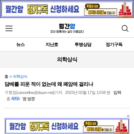
메뉴 열기
검색
뉴스
지난호
투병상담
정기구독
의학상식
홈
-> 의학상식
담배를 피운 적이 없는데 왜 폐암에 걸리나
구효정(cancerline@daum.net)기자
2023년 02월 17일 13:59 분
입력
4856
총
명 방문
AD