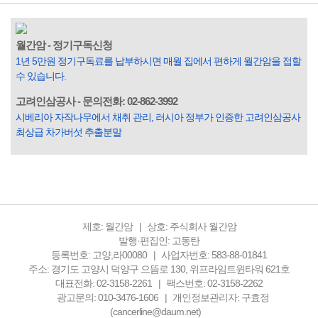
도가 범죄를 저지르며 교도소를 간다고 합니다. 즉 100명 중에
3명 정도가 나쁜 짓을 계속하면서 97명에게 크게 작게 피해를
입힌다는 것입니다. 미꾸라지 한 마리가 시냇물을 흐린다는
월간암 - 정기구독신청
옛말이 그저 허투루 생기지는 않은 듯합니다. 대부분의 사람
1년 5만원 정기구독료를 납부하시면 매월 집에서 편하게 월간암을 접할
들은 열심히 살아갑니다. 그렇다고 97%의 사람들이 모두 착
수 있습니다.
한...
고려인삼공사 - 문의전화: 02-862-3992
시베리아 자작나무에서 채취 관리, 러시아 정부가 인증한 고려인삼공사
최상급 차가버섯 추출분말
제호: 월간암
상호: 주식회사 월간암
발행·편집인: 고동탄
등록번호: 고양,라00080
사업자번호: 583-88-01841
주소: 경기도 고양시 덕양구 으뜸로 130, 위프라임트윈타워 621호
대표전화: 02-3158-2261
팩스번호: 02-3158-2262
광고문의: 010-3476-1606
개인정보관리자: 구효정
(cancerline@daum.net)