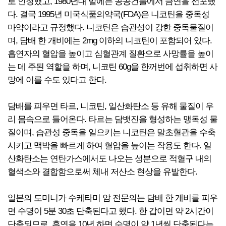
로 인정했고, 1980년대 말에는 공공건물에서 금연을 선포했
다. 결국 1995년 미국식품의약국(FDA)은 니코틴을 중독성
마약이라고 규정했다. 니코틴은 습관성이 강한 중독물질이
며, 담배 한 개비에는 2mg 이하의 니코틴이 포함되어 있다.
흡연자의 혈압을 높이고 심혈관계 질환으로 사망률을 높이
는 데 주된 역할을 하며, 니코틴 60g을 한꺼번에 섭취하면 사
망에 이를 수도 있다고 한다.
담배를 피우면 타르, 니코틴, 일산화탄소 등 유해 물질이 우
리 몸속으로 들어온다. 타르는 담뱃진을 형성하는 맹독성 물
질이며, 습관성 중독을 일으키는 니코틴은 말초혈관을 수축
시키고 맥박을 빠르게 하여 혈압을 높이는 작용도 한다. 일
산화탄소는 연탄가스에서도 나오는 성분으로 적혈구 내의
혈색소와 결합함으로써 체내 저산소 현상을 유발한다.
일본의 도미니가 수케타미 암 전문의는 담배 한 개비를 피우
면 수명이 5분 30초 단축된다고 했다. 한 갑이면 약 2시간이
단축되므로, 흡연을 10년 하면 수명이 약 1년씩 단축된다는