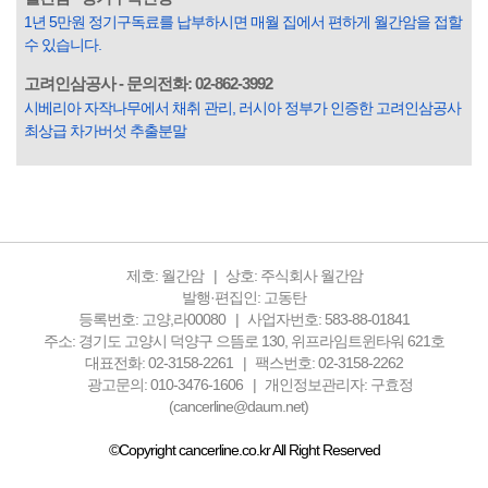
옛말이 그저 허투루 생기지는 않은 듯합니다. 대부분의 사람
1년 5만원 정기구독료를 납부하시면 매월 집에서 편하게 월간암을 접할
들은 열심히 살아갑니다. 그렇다고 97%의 사람들이 모두 착
수 있습니다.
한...
고려인삼공사 - 문의전화: 02-862-3992
시베리아 자작나무에서 채취 관리, 러시아 정부가 인증한 고려인삼공사
최상급 차가버섯 추출분말
제호: 월간암
상호: 주식회사 월간암
발행·편집인: 고동탄
등록번호: 고양,라00080
사업자번호: 583-88-01841
주소: 경기도 고양시 덕양구 으뜸로 130, 위프라임트윈타워 621호
대표전화: 02-3158-2261
팩스번호: 02-3158-2262
광고문의: 010-3476-1606
개인정보관리자: 구효정
(cancerline@daum.net)
©Copyright cancerline.co.kr All Right Reserved