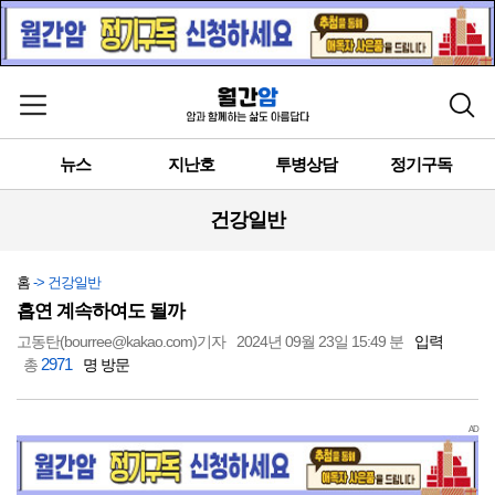
메뉴 열기
검색
뉴스
지난호
투병상담
정기구독
건강일반
홈
-> 건강일반
흡연 계속하여도 될까
고동탄(bourree@kakao.com)기자
2024년 09월 23일 15:49 분
입력
2971
총
명 방문
AD