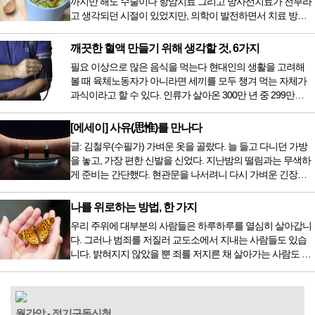
까지만 해도 수술이나 항암치료 그리고 방사선치료가 전부라
고 생각되던 시절이 있었지만, 의학이 발전하면서 치료 방법
또한 다양해졌습니다. 최근 우리나라도 중입자 치료기가 들어
오면서 암을 치료하는 방법이 하나 더 추가되었습니다. 중입
깨끗한 혈액 만들기 위해 생각할 것, 6가지
자 치료를 받기 위해서는 일본이나 독일 등 중입자 치료기가
필요 이상으로 많은 음식을 먹는다 현대인의 생활을 고려해
있는 나라에 가서 힘들게 치료받았지만 얼마 전 국내 도입 후
볼 때 육체노동자가 아니라면 세끼를 모두 챙겨 먹는 자체가
전립선암 환자를 시작으로 중입자 치료기가 가동되었습니다.
과식이라고 할 수 있다. 인류가 살아온 300만 년 중 299만
치료 범위가 한정되어 모든 암 환자가 중입자 치료를 받을 수
9950년이 공복과 기아의 역사였는데 현대 들어서 아침, 점심,
는 없지만 치료...
저녁을 습관적으로 음식을 섭취한다. 게다가 밤늦은 시간까지
[에세이] 사유(思惟)를 만나다
음식을 먹거나, 아침에 식욕이 없는데도 ‘아침을 먹어야 하루
글: 김철우(수필가) 가벼운 옷을 골랐다. 늘 들고 다니던 가방
가 활기차다’라는 이야기에 사로잡혀 억지로 먹는 경우가 많
을 놓고, 가장 편한 신발을 신었다. 지난밤의 떨림과는 무색하
다. 식욕이 없다는 느낌은 본능이 보내는 신호다. 즉 먹어도 소
게 준비는 간단했다. 현관문을 나서려니 다시 가벼운 긴장감
화할 힘이 없다거나 더 이상 먹으면 혈액 안에 잉여물...
이 몰려왔다. 얼마나 보고 싶었던 전시였던가. 연극 무대의 첫
막이 열리기 전. 그 특유의 무대 냄새를 맡았을 때의 긴장감 같
나를 위로하는 방법, 한 가지
은 것이었다. 두 금동 미륵 반가사유상을 만나러 가는 길은 그
우리 주위에 대부분의 사람들은 하루하루를 열심히 살아갑니
렇게 시작됐다. 두 반가사유상을 알게 된 것은 몇 해 전이었다.
다. 그러나 범죄를 저질러 교도소에서 지내는 사람들도 있습
잡지의 발행인으로 독자에게 선보일 좋은 콘텐츠를 고민하던
니다. 밝혀지지 않았을 뿐 죄를 저지른 채 살아가는 사람도 있
중 우리 문화재를 하나씩 소개하고자...
을 것입니다. 우리나라 통계청 자료에서는 전체 인구의 3% 정
도가 범죄를 저지르며 교도소를 간다고 합니다. 즉 100명 중에
3명 정도가 나쁜 짓을 계속하면서 97명에게 크게 작게 피해를
입힌다는 것입니다. 미꾸라지 한 마리가 시냇물을 흐린다는
월간암 - 정기구독신청