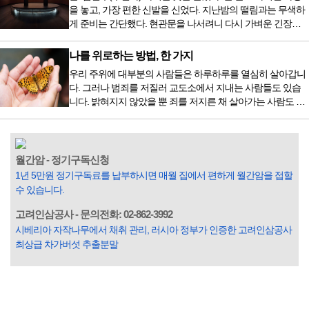
가 활기차다’라는 이야기에 사로잡혀 억지로 먹는 경우가 많
을 놓고, 가장 편한 신발을 신었다. 지난밤의 떨림과는 무색하
다. 식욕이 없다는 느낌은 본능이 보내는 신호다. 즉 먹어도 소
게 준비는 간단했다. 현관문을 나서려니 다시 가벼운 긴장감
화할 힘이 없다거나 더 이상 먹으면 혈액 안에 잉여물...
이 몰려왔다. 얼마나 보고 싶었던 전시였던가. 연극 무대의 첫
막이 열리기 전. 그 특유의 무대 냄새를 맡았을 때의 긴장감 같
나를 위로하는 방법, 한 가지
은 것이었다. 두 금동 미륵 반가사유상을 만나러 가는 길은 그
우리 주위에 대부분의 사람들은 하루하루를 열심히 살아갑니
렇게 시작됐다. 두 반가사유상을 알게 된 것은 몇 해 전이었다.
다. 그러나 범죄를 저질러 교도소에서 지내는 사람들도 있습
잡지의 발행인으로 독자에게 선보일 좋은 콘텐츠를 고민하던
니다. 밝혀지지 않았을 뿐 죄를 저지른 채 살아가는 사람도 있
중 우리 문화재를 하나씩 소개하고자...
을 것입니다. 우리나라 통계청 자료에서는 전체 인구의 3% 정
도가 범죄를 저지르며 교도소를 간다고 합니다. 즉 100명 중에
3명 정도가 나쁜 짓을 계속하면서 97명에게 크게 작게 피해를
입힌다는 것입니다. 미꾸라지 한 마리가 시냇물을 흐린다는
월간암 - 정기구독신청
옛말이 그저 허투루 생기지는 않은 듯합니다. 대부분의 사람
1년 5만원 정기구독료를 납부하시면 매월 집에서 편하게 월간암을 접할
들은 열심히 살아갑니다. 그렇다고 97%의 사람들이 모두 착
수 있습니다.
한...
고려인삼공사 - 문의전화: 02-862-3992
시베리아 자작나무에서 채취 관리, 러시아 정부가 인증한 고려인삼공사
최상급 차가버섯 추출분말