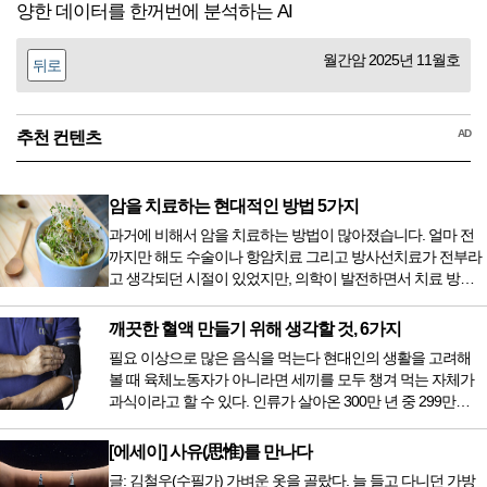
양한 데이터를 한꺼번에 분석하는 AI
월간암 2025년 11월호
뒤로
AD
추천 컨텐츠
암을 치료하는 현대적인 방법 5가지
과거에 비해서 암을 치료하는 방법이 많아졌습니다. 얼마 전
까지만 해도 수술이나 항암치료 그리고 방사선치료가 전부라
고 생각되던 시절이 있었지만, 의학이 발전하면서 치료 방법
또한 다양해졌습니다. 최근 우리나라도 중입자 치료기가 들어
오면서 암을 치료하는 방법이 하나 더 추가되었습니다. 중입
깨끗한 혈액 만들기 위해 생각할 것, 6가지
자 치료를 받기 위해서는 일본이나 독일 등 중입자 치료기가
필요 이상으로 많은 음식을 먹는다 현대인의 생활을 고려해
있는 나라에 가서 힘들게 치료받았지만 얼마 전 국내 도입 후
볼 때 육체노동자가 아니라면 세끼를 모두 챙겨 먹는 자체가
전립선암 환자를 시작으로 중입자 치료기가 가동되었습니다.
과식이라고 할 수 있다. 인류가 살아온 300만 년 중 299만
치료 범위가 한정되어 모든 암 환자가 중입자 치료를 받을 수
9950년이 공복과 기아의 역사였는데 현대 들어서 아침, 점심,
는 없지만 치료...
저녁을 습관적으로 음식을 섭취한다. 게다가 밤늦은 시간까지
[에세이] 사유(思惟)를 만나다
음식을 먹거나, 아침에 식욕이 없는데도 ‘아침을 먹어야 하루
글: 김철우(수필가) 가벼운 옷을 골랐다. 늘 들고 다니던 가방