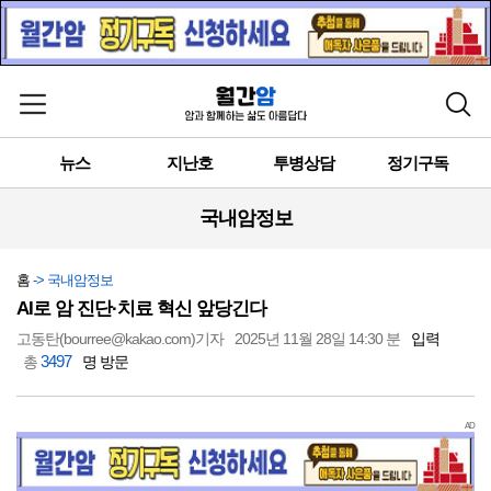
메뉴 열기
검색
뉴스
지난호
투병상담
정기구독
국내암정보
홈
-> 국내암정보
AI로 암 진단·치료 혁신 앞당긴다
고동탄(bourree@kakao.com)기자
2025년 11월 28일 14:30 분
입력
3497
총
명 방문
AD