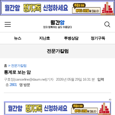
메뉴 열기
검색
뉴스
지난호
투병상담
정기구독
전문가칼럼
홈
-> 전문가칼럼
통계로 보는 암
구효정(cancerline@daum.net)기자
2026년 05월 29일 16:31 분
입력
2801
총
명 방문
AD