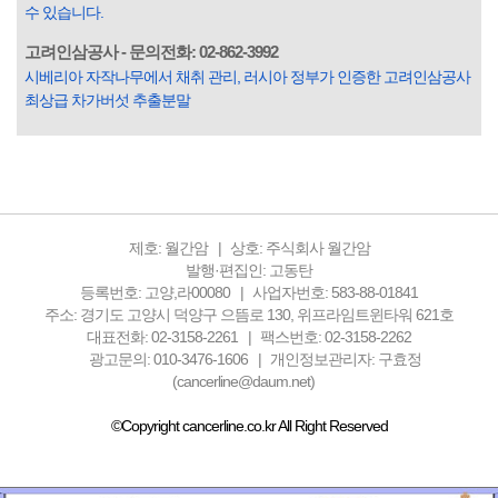
들은 열심히 살아갑니다. 그렇다고 97%의 사람들이 모두 착
수 있습니다.
한...
고려인삼공사 - 문의전화: 02-862-3992
시베리아 자작나무에서 채취 관리, 러시아 정부가 인증한 고려인삼공사
최상급 차가버섯 추출분말
제호: 월간암
상호: 주식회사 월간암
발행·편집인: 고동탄
등록번호: 고양,라00080
사업자번호: 583-88-01841
주소: 경기도 고양시 덕양구 으뜸로 130, 위프라임트윈타워 621호
대표전화: 02-3158-2261
팩스번호: 02-3158-2262
광고문의: 010-3476-1606
개인정보관리자: 구효정
(cancerline@daum.net)
©Copyright cancerline.co.kr All Right Reserved