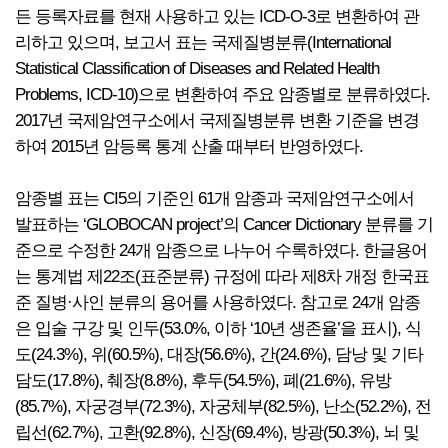
든 등록자료를 현재 사용하고 있는 ICD-O-3로 변환하여 관
리하고 있으며, 보고서 표는 국제질병분류(International
Statistical Classification of Diseases and Related Health
Problems, ICD-10)으로 변환하여 주요 암종별로 분류하였다.
2017년 국제암연구소에서 국제질병분류 변환 기준을 변경
하여 2015년 암등록 통계 산출 때부터 반영하였다.
암종별 표는 CI5의 기준인 61개 암종과 국제암연구소에서
발표하는 ‘GLOBOCAN project’의 Cancer Dictionary 분류를 기
준으로 수정한 24개 암종으로 나누어 수록하였다. 한글용어
는 통계법 제22조(표준분류) 규정에 따라 제8차 개정 한국표
준 질병·사인 분류의 용어를 사용하였다. 참고로 24개 암종
은 입술 구강 및 인두(53.0%, 이하 ‘10년 생존율’을 표시), 식
도(24.3%), 위(60.5%), 대장(56.6%), 간(24.6%), 담낭 및 기타
담도(17.8%), 췌장(8.8%), 후두(54.5%), 폐(21.6%), 유방
(85.7%), 자궁경부(72.3%), 자궁체부(82.5%), 난소(52.2%), 전
립선(62.7%), 고환(92.8%), 신장(69.4%), 방광(50.3%), 뇌 및