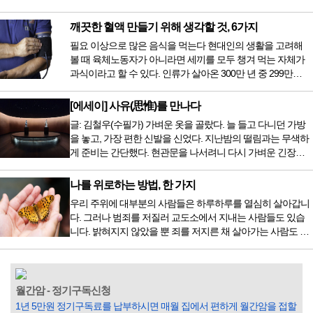
또한 다양해졌습니다. 최근 우리나라도 중입자 치료기가 들어
오면서 암을 치료하는 방법이 하나 더 추가되었습니다. 중입
깨끗한 혈액 만들기 위해 생각할 것, 6가지
자 치료를 받기 위해서는 일본이나 독일 등 중입자 치료기가
필요 이상으로 많은 음식을 먹는다 현대인의 생활을 고려해
있는 나라에 가서 힘들게 치료받았지만 얼마 전 국내 도입 후
볼 때 육체노동자가 아니라면 세끼를 모두 챙겨 먹는 자체가
전립선암 환자를 시작으로 중입자 치료기가 가동되었습니다.
과식이라고 할 수 있다. 인류가 살아온 300만 년 중 299만
치료 범위가 한정되어 모든 암 환자가 중입자 치료를 받을 수
9950년이 공복과 기아의 역사였는데 현대 들어서 아침, 점심,
는 없지만 치료...
저녁을 습관적으로 음식을 섭취한다. 게다가 밤늦은 시간까지
[에세이] 사유(思惟)를 만나다
음식을 먹거나, 아침에 식욕이 없는데도 ‘아침을 먹어야 하루
글: 김철우(수필가) 가벼운 옷을 골랐다. 늘 들고 다니던 가방
가 활기차다’라는 이야기에 사로잡혀 억지로 먹는 경우가 많
을 놓고, 가장 편한 신발을 신었다. 지난밤의 떨림과는 무색하
다. 식욕이 없다는 느낌은 본능이 보내는 신호다. 즉 먹어도 소
게 준비는 간단했다. 현관문을 나서려니 다시 가벼운 긴장감
화할 힘이 없다거나 더 이상 먹으면 혈액 안에 잉여물...
이 몰려왔다. 얼마나 보고 싶었던 전시였던가. 연극 무대의 첫
막이 열리기 전. 그 특유의 무대 냄새를 맡았을 때의 긴장감 같
나를 위로하는 방법, 한 가지
은 것이었다. 두 금동 미륵 반가사유상을 만나러 가는 길은 그
우리 주위에 대부분의 사람들은 하루하루를 열심히 살아갑니
렇게 시작됐다. 두 반가사유상을 알게 된 것은 몇 해 전이었다.
다. 그러나 범죄를 저질러 교도소에서 지내는 사람들도 있습
잡지의 발행인으로 독자에게 선보일 좋은 콘텐츠를 고민하던
니다. 밝혀지지 않았을 뿐 죄를 저지른 채 살아가는 사람도 있
중 우리 문화재를 하나씩 소개하고자...
을 것입니다. 우리나라 통계청 자료에서는 전체 인구의 3% 정
도가 범죄를 저지르며 교도소를 간다고 합니다. 즉 100명 중에
3명 정도가 나쁜 짓을 계속하면서 97명에게 크게 작게 피해를
입힌다는 것입니다. 미꾸라지 한 마리가 시냇물을 흐린다는
월간암 - 정기구독신청
옛말이 그저 허투루 생기지는 않은 듯합니다. 대부분의 사람
1년 5만원 정기구독료를 납부하시면 매월 집에서 편하게 월간암을 접할