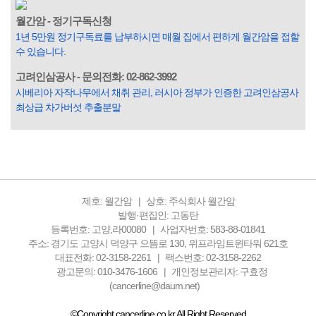
3명 정도가 나쁜 짓을 계속하면서 97명에게 크게 작게 피해를
입힌다는 것입니다. 미꾸라지 한 마리가 시냇물을 흐린다는
월간암 - 정기구독신청
옛말이 그저 허투루 생기지는 않은 듯합니다. 대부분의 사람
1년 5만원 정기구독료를 납부하시면 매월 집에서 편하게 월간암을 접할
들은 열심히 살아갑니다. 그렇다고 97%의 사람들이 모두 착
수 있습니다.
한...
고려인삼공사 - 문의전화: 02-862-3992
시베리아 자작나무에서 채취 관리, 러시아 정부가 인증한 고려인삼공사
최상급 차가버섯 추출분말
제호: 월간암
상호: 주식회사 월간암
발행·편집인: 고동탄
등록번호: 고양,라00080
사업자번호: 583-88-01841
주소: 경기도 고양시 덕양구 으뜸로 130, 위프라임트윈타워 621호
대표전화: 02-3158-2261
팩스번호: 02-3158-2262
광고문의: 010-3476-1606
개인정보관리자: 구효정
(cancerline@daum.net)
©Copyright cancerline.co.kr All Right Reserved