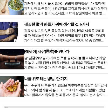
과거에 비해서 암을 치료하는 방법이 많아졌습니다. 얼마 전
까지만 해도 수술이나 항암치료 그리고 방사선치료가 전부라
고 생각되던 시절이 있었지만, 의학이 발전하면서 치료 방법
또한 다양해졌습니다. 최근 우리나라도 중입자 치료기가 들어
오면서 암을 치료하는 방법이 하나 더 추가되었습니다. 중입
깨끗한 혈액 만들기 위해 생각할 것, 6가지
자 치료를 받기 위해서는 일본이나 독일 등 중입자 치료기가
필요 이상으로 많은 음식을 먹는다 현대인의 생활을 고려해
있는 나라에 가서 힘들게 치료받았지만 얼마 전 국내 도입 후
볼 때 육체노동자가 아니라면 세끼를 모두 챙겨 먹는 자체가
전립선암 환자를 시작으로 중입자 치료기가 가동되었습니다.
과식이라고 할 수 있다. 인류가 살아온 300만 년 중 299만
치료 범위가 한정되어 모든 암 환자가 중입자 치료를 받을 수
9950년이 공복과 기아의 역사였는데 현대 들어서 아침, 점심,
는 없지만 치료...
저녁을 습관적으로 음식을 섭취한다. 게다가 밤늦은 시간까지
[에세이] 사유(思惟)를 만나다
음식을 먹거나, 아침에 식욕이 없는데도 ‘아침을 먹어야 하루
글: 김철우(수필가) 가벼운 옷을 골랐다. 늘 들고 다니던 가방
가 활기차다’라는 이야기에 사로잡혀 억지로 먹는 경우가 많
을 놓고, 가장 편한 신발을 신었다. 지난밤의 떨림과는 무색하
다. 식욕이 없다는 느낌은 본능이 보내는 신호다. 즉 먹어도 소
게 준비는 간단했다. 현관문을 나서려니 다시 가벼운 긴장감
화할 힘이 없다거나 더 이상 먹으면 혈액 안에 잉여물...
이 몰려왔다. 얼마나 보고 싶었던 전시였던가. 연극 무대의 첫
막이 열리기 전. 그 특유의 무대 냄새를 맡았을 때의 긴장감 같
나를 위로하는 방법, 한 가지
은 것이었다. 두 금동 미륵 반가사유상을 만나러 가는 길은 그
우리 주위에 대부분의 사람들은 하루하루를 열심히 살아갑니
렇게 시작됐다. 두 반가사유상을 알게 된 것은 몇 해 전이었다.
다. 그러나 범죄를 저질러 교도소에서 지내는 사람들도 있습
잡지의 발행인으로 독자에게 선보일 좋은 콘텐츠를 고민하던
니다. 밝혀지지 않았을 뿐 죄를 저지른 채 살아가는 사람도 있
중 우리 문화재를 하나씩 소개하고자...
을 것입니다. 우리나라 통계청 자료에서는 전체 인구의 3% 정
도가 범죄를 저지르며 교도소를 간다고 합니다. 즉 100명 중에