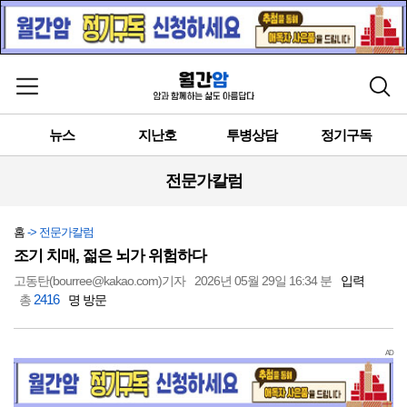
메뉴 열기
검색
뉴스
지난호
투병상담
정기구독
전문가칼럼
홈
-> 전문가칼럼
조기 치매, 젊은 뇌가 위험하다
고동탄(bourree@kakao.com)기자
2026년 05월 29일 16:34 분
입력
2416
총
명 방문
AD