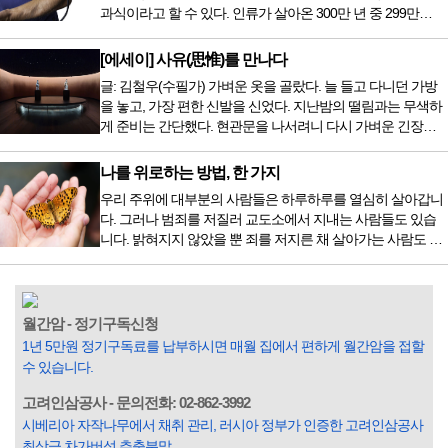
전립선암 환자를 시작으로 중입자 치료기가 가동되었습니다.
과식이라고 할 수 있다. 인류가 살아온 300만 년 중 299만
치료 범위가 한정되어 모든 암 환자가 중입자 치료를 받을 수
9950년이 공복과 기아의 역사였는데 현대 들어서 아침, 점심,
는 없지만 치료...
저녁을 습관적으로 음식을 섭취한다. 게다가 밤늦은 시간까지
[에세이] 사유(思惟)를 만나다
음식을 먹거나, 아침에 식욕이 없는데도 ‘아침을 먹어야 하루
글: 김철우(수필가) 가벼운 옷을 골랐다. 늘 들고 다니던 가방
가 활기차다’라는 이야기에 사로잡혀 억지로 먹는 경우가 많
을 놓고, 가장 편한 신발을 신었다. 지난밤의 떨림과는 무색하
다. 식욕이 없다는 느낌은 본능이 보내는 신호다. 즉 먹어도 소
게 준비는 간단했다. 현관문을 나서려니 다시 가벼운 긴장감
화할 힘이 없다거나 더 이상 먹으면 혈액 안에 잉여물...
이 몰려왔다. 얼마나 보고 싶었던 전시였던가. 연극 무대의 첫
막이 열리기 전. 그 특유의 무대 냄새를 맡았을 때의 긴장감 같
나를 위로하는 방법, 한 가지
은 것이었다. 두 금동 미륵 반가사유상을 만나러 가는 길은 그
우리 주위에 대부분의 사람들은 하루하루를 열심히 살아갑니
렇게 시작됐다. 두 반가사유상을 알게 된 것은 몇 해 전이었다.
다. 그러나 범죄를 저질러 교도소에서 지내는 사람들도 있습
잡지의 발행인으로 독자에게 선보일 좋은 콘텐츠를 고민하던
니다. 밝혀지지 않았을 뿐 죄를 저지른 채 살아가는 사람도 있
중 우리 문화재를 하나씩 소개하고자...
을 것입니다. 우리나라 통계청 자료에서는 전체 인구의 3% 정
도가 범죄를 저지르며 교도소를 간다고 합니다. 즉 100명 중에
3명 정도가 나쁜 짓을 계속하면서 97명에게 크게 작게 피해를
입힌다는 것입니다. 미꾸라지 한 마리가 시냇물을 흐린다는
월간암 - 정기구독신청
옛말이 그저 허투루 생기지는 않은 듯합니다. 대부분의 사람
1년 5만원 정기구독료를 납부하시면 매월 집에서 편하게 월간암을 접할
들은 열심히 살아갑니다. 그렇다고 97%의 사람들이 모두 착
수 있습니다.
한...
고려인삼공사 - 문의전화: 02-862-3992
시베리아 자작나무에서 채취 관리, 러시아 정부가 인증한 고려인삼공사
최상급 차가버섯 추출분말