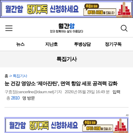
메뉴 열기
검색
뉴스
지난호
투병상담
정기구독
특집기사
홈
-> 특집기사
눈 건강 영양소 ‘제아잔틴’, 면역 항암 세포 공격력 강화
구효정(cancerline@daum.net)기자
2026년 05월 29일 16:49 분
입력
2810
총
명 방문
AD