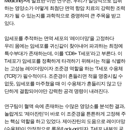
Medicine)>에 발표한 이번 연구는, 우리가 일상적으로 섭취
하는 영양소가 어떻게 최첨단 면역 항암 치료의 강력한 조력
자가 될 수 있는지를 과학적으로 증명하며 큰 주목을 받고
있다.
암세포를 추적하는 면역 세포의 ‘레이더망’을 고정하다
우리 몸에는 암세포를 귀신같이 찾아내어 파괴하는 최정예
특수부대가 존재하는데, 이를 ‘CD8+ T세포’라고 부른다. 이
T세포가 암세포를 정확하게 타격하기 위해서는 적을 식별하
는 고성능 레이더망이자 조준경 역할을 하는 ‘T세포 수용체
(TCR)’가 필수적이다. 조준경이 흔들리면 적을 명중시킬 수
없듯, 암세포를 마주쳤을 때 이 수용체가 흔들리지 않고 단
단하게 결합되어야만 강력한 공격 명령이 내려진다.
연구팀이 혈액 속에 존재하는 수많은 영양소를 분석한 결과,
놀랍게도 ‘제아잔틴’이 바로 이 조준경을 튼튼하게 고정해 주
는 핵심 역할을 하고 있었다. 제아잔틴의 도움으로 레이더망
(수용체)이 안정적으로 록온(Lock-on)되자, T세포 내부의 공