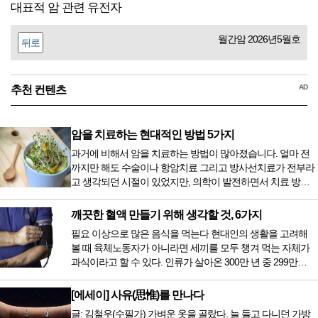
대표적 암 관련 유전자
월간암 2026년5월호
뒤로
AD
추천 컨텐츠
암을 치료하는 현대적인 방법 5가지
과거에 비해서 암을 치료하는 방법이 많아졌습니다. 얼마 전
까지만 해도 수술이나 항암치료 그리고 방사선치료가 전부라
고 생각되던 시절이 있었지만, 의학이 발전하면서 치료 방법
또한 다양해졌습니다. 최근 우리나라도 중입자 치료기가 들어
오면서 암을 치료하는 방법이 하나 더 추가되었습니다. 중입
깨끗한 혈액 만들기 위해 생각할 것, 6가지
자 치료를 받기 위해서는 일본이나 독일 등 중입자 치료기가
필요 이상으로 많은 음식을 먹는다 현대인의 생활을 고려해
있는 나라에 가서 힘들게 치료받았지만 얼마 전 국내 도입 후
볼 때 육체노동자가 아니라면 세끼를 모두 챙겨 먹는 자체가
전립선암 환자를 시작으로 중입자 치료기가 가동되었습니다.
과식이라고 할 수 있다. 인류가 살아온 300만 년 중 299만
치료 범위가 한정되어 모든 암 환자가 중입자 치료를 받을 수
9950년이 공복과 기아의 역사였는데 현대 들어서 아침, 점심,
는 없지만 치료...
저녁을 습관적으로 음식을 섭취한다. 게다가 밤늦은 시간까지
[에세이] 사유(思惟)를 만나다
음식을 먹거나, 아침에 식욕이 없는데도 ‘아침을 먹어야 하루
글: 김철우(수필가) 가벼운 옷을 골랐다. 늘 들고 다니던 가방