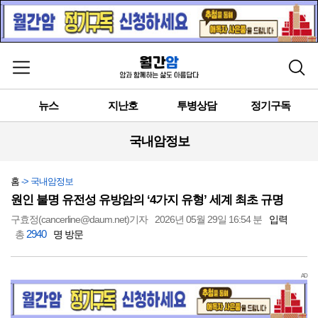
메뉴 열기
검색
뉴스
지난호
투병상담
정기구독
국내암정보
홈
-> 국내암정보
원인 불명 유전성 유방암의 ‘4가지 유형’ 세계 최초 규명
구효정(cancerline@daum.net)기자
2026년 05월 29일 16:54 분
입력
2940
총
명 방문
AD