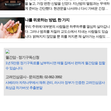
가 활기차다’라는 이야기에 사로잡혀 억지로 먹는 경우가 많
을 놓고, 가장 편한 신발을 신었다. 지난밤의 떨림과는 무색하
다. 식욕이 없다는 느낌은 본능이 보내는 신호다. 즉 먹어도 소
게 준비는 간단했다. 현관문을 나서려니 다시 가벼운 긴장감
화할 힘이 없다거나 더 이상 먹으면 혈액 안에 잉여물...
이 몰려왔다. 얼마나 보고 싶었던 전시였던가. 연극 무대의 첫
막이 열리기 전. 그 특유의 무대 냄새를 맡았을 때의 긴장감 같
나를 위로하는 방법, 한 가지
은 것이었다. 두 금동 미륵 반가사유상을 만나러 가는 길은 그
우리 주위에 대부분의 사람들은 하루하루를 열심히 살아갑니
렇게 시작됐다. 두 반가사유상을 알게 된 것은 몇 해 전이었다.
다. 그러나 범죄를 저질러 교도소에서 지내는 사람들도 있습
잡지의 발행인으로 독자에게 선보일 좋은 콘텐츠를 고민하던
니다. 밝혀지지 않았을 뿐 죄를 저지른 채 살아가는 사람도 있
중 우리 문화재를 하나씩 소개하고자...
을 것입니다. 우리나라 통계청 자료에서는 전체 인구의 3% 정
도가 범죄를 저지르며 교도소를 간다고 합니다. 즉 100명 중에
3명 정도가 나쁜 짓을 계속하면서 97명에게 크게 작게 피해를
입힌다는 것입니다. 미꾸라지 한 마리가 시냇물을 흐린다는
월간암 - 정기구독신청
옛말이 그저 허투루 생기지는 않은 듯합니다. 대부분의 사람
1년 5만원 정기구독료를 납부하시면 매월 집에서 편하게 월간암을 접할
들은 열심히 살아갑니다. 그렇다고 97%의 사람들이 모두 착
수 있습니다.
한...
고려인삼공사 - 문의전화: 02-862-3992
시베리아 자작나무에서 채취 관리, 러시아 정부가 인증한 고려인삼공사
최상급 차가버섯 추출분말