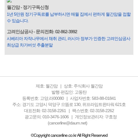
입힌다는 것입니다. 미꾸라지 한 마리가 시냇물을 흐린다는
월간암 - 정기구독신청
옛말이 그저 허투루 생기지는 않은 듯합니다. 대부분의 사람
1년 5만원 정기구독료를 납부하시면 매월 집에서 편하게 월간암을 접할
들은 열심히 살아갑니다. 그렇다고 97%의 사람들이 모두 착
수 있습니다.
한...
고려인삼공사 - 문의전화: 02-862-3992
시베리아 자작나무에서 채취 관리, 러시아 정부가 인증한 고려인삼공사
최상급 차가버섯 추출분말
제호: 월간암
상호: 주식회사 월간암
발행·편집인: 고동탄
등록번호: 고양,라00080
사업자번호: 583-88-01841
주소: 경기도 고양시 덕양구 으뜸로 130, 위프라임트윈타워 621호
대표전화: 02-3158-2261
팩스번호: 02-3158-2262
광고문의: 010-3476-1606
개인정보관리자: 구효정
(cancerline@daum.net)
©Copyright cancerline.co.kr All Right Reserved