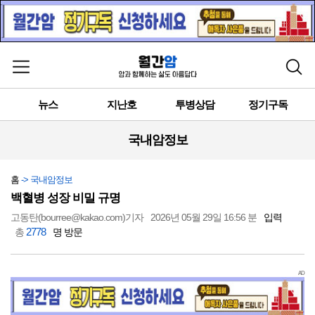
메뉴 열기
검색
뉴스
지난호
투병상담
정기구독
국내암정보
홈
-> 국내암정보
백혈병 성장 비밀 규명
고동탄(bourree@kakao.com)기자
2026년 05월 29일 16:56 분
입력
2778
총
명 방문
AD