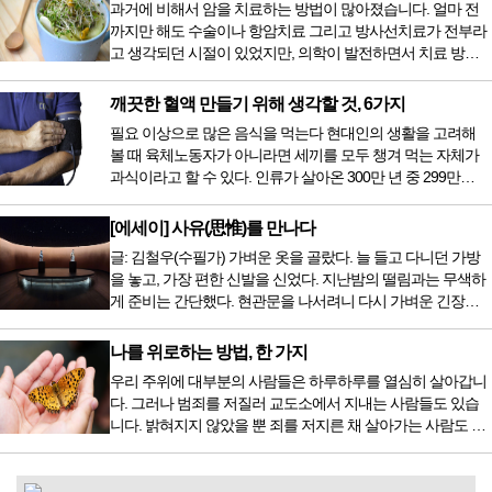
과거에 비해서 암을 치료하는 방법이 많아졌습니다. 얼마 전
까지만 해도 수술이나 항암치료 그리고 방사선치료가 전부라
고 생각되던 시절이 있었지만, 의학이 발전하면서 치료 방법
또한 다양해졌습니다. 최근 우리나라도 중입자 치료기가 들어
오면서 암을 치료하는 방법이 하나 더 추가되었습니다. 중입
깨끗한 혈액 만들기 위해 생각할 것, 6가지
자 치료를 받기 위해서는 일본이나 독일 등 중입자 치료기가
필요 이상으로 많은 음식을 먹는다 현대인의 생활을 고려해
있는 나라에 가서 힘들게 치료받았지만 얼마 전 국내 도입 후
볼 때 육체노동자가 아니라면 세끼를 모두 챙겨 먹는 자체가
전립선암 환자를 시작으로 중입자 치료기가 가동되었습니다.
과식이라고 할 수 있다. 인류가 살아온 300만 년 중 299만
치료 범위가 한정되어 모든 암 환자가 중입자 치료를 받을 수
9950년이 공복과 기아의 역사였는데 현대 들어서 아침, 점심,
는 없지만 치료...
저녁을 습관적으로 음식을 섭취한다. 게다가 밤늦은 시간까지
[에세이] 사유(思惟)를 만나다
음식을 먹거나, 아침에 식욕이 없는데도 ‘아침을 먹어야 하루
글: 김철우(수필가) 가벼운 옷을 골랐다. 늘 들고 다니던 가방
가 활기차다’라는 이야기에 사로잡혀 억지로 먹는 경우가 많
을 놓고, 가장 편한 신발을 신었다. 지난밤의 떨림과는 무색하
다. 식욕이 없다는 느낌은 본능이 보내는 신호다. 즉 먹어도 소
게 준비는 간단했다. 현관문을 나서려니 다시 가벼운 긴장감
화할 힘이 없다거나 더 이상 먹으면 혈액 안에 잉여물...
이 몰려왔다. 얼마나 보고 싶었던 전시였던가. 연극 무대의 첫
막이 열리기 전. 그 특유의 무대 냄새를 맡았을 때의 긴장감 같
나를 위로하는 방법, 한 가지
은 것이었다. 두 금동 미륵 반가사유상을 만나러 가는 길은 그
우리 주위에 대부분의 사람들은 하루하루를 열심히 살아갑니
렇게 시작됐다. 두 반가사유상을 알게 된 것은 몇 해 전이었다.
다. 그러나 범죄를 저질러 교도소에서 지내는 사람들도 있습
잡지의 발행인으로 독자에게 선보일 좋은 콘텐츠를 고민하던
니다. 밝혀지지 않았을 뿐 죄를 저지른 채 살아가는 사람도 있
중 우리 문화재를 하나씩 소개하고자...
을 것입니다. 우리나라 통계청 자료에서는 전체 인구의 3% 정
도가 범죄를 저지르며 교도소를 간다고 합니다. 즉 100명 중에
3명 정도가 나쁜 짓을 계속하면서 97명에게 크게 작게 피해를