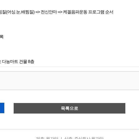
찜질(어싱.눈,배찜질) => 전신안마 => 케겔음파운동 프로그램 순서
도록
호 다농마트 건물 8층
목록으로
제호: 월간암
상호: 주식회사 월간암