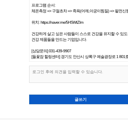
프로그램 순서:
체온측정 => 구절초차 => 족욕(어깨,아궁이찜질) => 팥전신
위치: https://naver.me/5HSWtZIm
건강하게 살고 싶은 사람들이 스스로 건강을 유지할 수 있
건강 제품들을 만드는 기업입니다.
[상담문의] 031-439-9907
[들꽃잠 힐링센터] 경기도 안산시 상록구 예술광장로 1 801
글쓰기