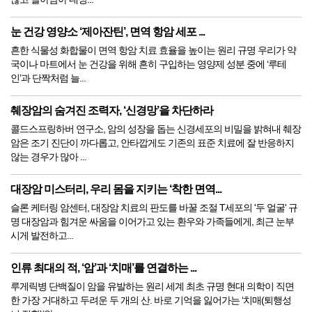
눈 건강 영양소 ‘제아잔틴’, 면역 항암 세포 ...
흔한 식물성 화합물이 면역 항암 치료 효율을 높이는 원리 규명 우리가 약
국이나 마트에서 눈 건강을 위해 흔히 구입하는 영양제 성분 중에 ‘루테
인’과 단짝처럼 늘...
췌장암의 숨겨진 조력자, ‘신경망’을 차단하라
콜드스프링하버 연구소, 암의 성장을 돕는 신경세포의 비밀을 밝혀내 췌장
암은 조기 진단이 까다롭고, 안타깝게도 기존의 표준 치료에 잘 반응하지
않는 경우가 많아 ...
대장암 미스터리, 우리 몸을 지키는 ‘착한 면역...
슬론 케터링 암센터, 대장암 치료의 판도를 바꿀 조절 T세포의 '두 얼굴' 규
명 대장암과 힘겨운 싸움을 이어가고 있는 환우와 가족들에게, 최근 눈부
시게 발전하고...
인류 최대의 적, ‘암’과 ‘치매’를 연결하는 ...
루게릭병 단백질이 암을 유발하는 원리 세계 최초 규명 현대 의학이 직면
한 가장 거대하고 두려운 두 개의 산. 바로 기억을 잃어가는 ‘치매(퇴행성