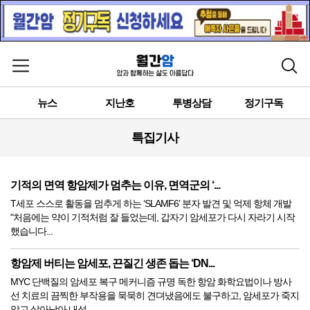
메뉴 열기
검색
뉴스
지난호
투병상담
정기구독
특집기사
기적의 면역 항암제가 멈추는 이유, 면역군의 ‘...
T세포 스스로 활동을 멈추게 하는 ‘SLAMF6’ 분자 발견 및 억제 항체 개발
"처음에는 약이 기적처럼 잘 들었는데, 갑자기 암세포가 다시 자라기 시작
했습니다...
항암제 버티는 암세포, 끈질긴 생존 돕는 ‘DN...
MYC 단백질의 암세포 복구 메커니즘 규명 독한 항암 화학요법이나 방사
선 치료의 끔찍한 부작용을 묵묵히 견뎌냈음에도 불구하고, 암세포가 죽지
않고 살아남아 내성...