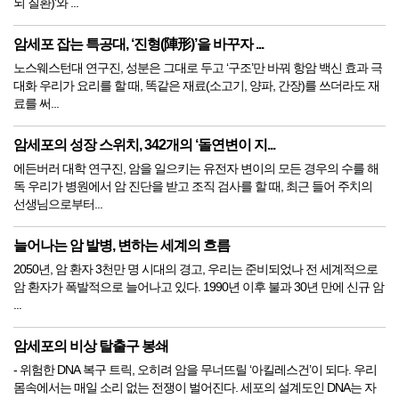
뇌 질환)’와 ...
암세포 잡는 특공대, ‘진형(陣形)’을 바꾸자 ...
노스웨스턴대 연구진, 성분은 그대로 두고 ‘구조’만 바꿔 항암 백신 효과 극
대화 우리가 요리를 할 때, 똑같은 재료(소고기, 양파, 간장)를 쓰더라도 재
료를 써...
암세포의 성장 스위치, 342개의 ‘돌연변이 지...
에든버러 대학 연구진, 암을 일으키는 유전자 변이의 모든 경우의 수를 해
독 우리가 병원에서 암 진단을 받고 조직 검사를 할 때, 최근 들어 주치의
선생님으로부터...
늘어나는 암 발병, 변하는 세계의 흐름
2050년, 암 환자 3천만 명 시대의 경고, 우리는 준비되었나 전 세계적으로
암 환자가 폭발적으로 늘어나고 있다. 1990년 이후 불과 30년 만에 신규 암
...
암세포의 비상 탈출구 봉쇄
- 위험한 DNA 복구 트릭, 오히려 암을 무너뜨릴 ‘아킬레스건’이 되다. 우리
몸속에서는 매일 소리 없는 전쟁이 벌어진다. 세포의 설계도인 DNA는 자