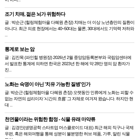
조기 치매, 젊은 뇌가 위험하다
글 : 박순근 (힐링체험마을 다혜원 촌장) 치매는 더 이상 노년층만의 질환이
아니다. 최근 의료 현장에서는 40~50대는 물론, 30대에서도 기억력 저하와
...
통계로 보는 암
글 : 김진목 (파인힐 병원장) 2026년 2월 중앙암등록본부와 국립암센터에
서 발표한 통계에 의하면 한국은 2023년 한 해에 약 28만 명의 암 환자가
진...
노화는 숙명이 아닌 '치유 가능한 질병'인가
글: 박순근 (힐링체험마을 다혜원 촌장) ​오랫동안 인류에게 노화는 피할 수
없는 자연의 섭리이자 '시간의 흐름' 그 자체로 여겨져 왔습니다. 하지만 현
대 ...
천연물이라는 위험한 함정 - 식물 유래 마약류
글 : 김경인(생명공학 스타트업 머스큘로이드 대표) 최근 해외 직구나 국제
우편, 혹은 해외여행을 통해 성분이 불분명한 허브 제품, 가루, 말린 식물