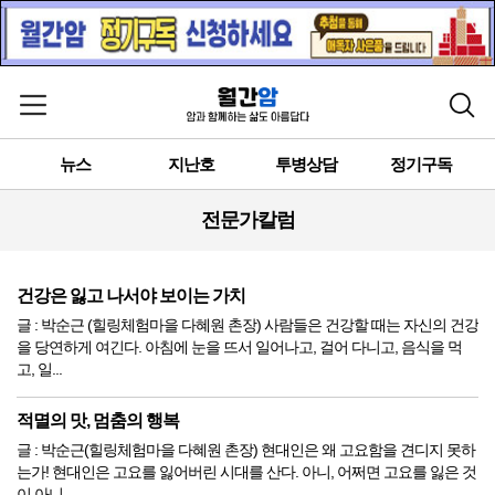
메뉴 열기
검색
뉴스
지난호
투병상담
정기구독
전문가칼럼
건강은 잃고 나서야 보이는 가치
글 : 박순근 (힐링체험마을 다혜원 촌장) 사람들은 건강할 때는 자신의 건강
을 당연하게 여긴다. 아침에 눈을 뜨서 일어나고, 걸어 다니고, 음식을 먹
고, 일...
적멸의 맛, 멈춤의 행복
글 : 박순근(힐링체험마을 다혜원 촌장) 현대인은 왜 고요함을 견디지 못하
는가! 현대인은 고요를 잃어버린 시대를 산다. 아니, 어쩌면 고요를 잃은 것
이 아니...