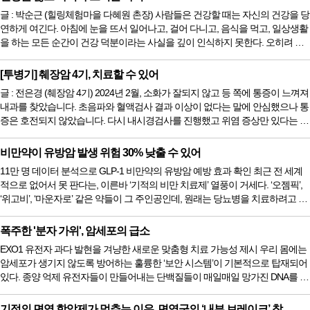
티지 못하고 금세 기진맥진하여 쓰러져 버렸기 때문이다. 그런데 최근 과학자들
글 : 박순근 (힐링체험마을 다혜원 촌장) 사람들은 건강할 때는 자신의 건강을 당
이 이 든든한 특수부대를 솜사탕처럼 무기력하게 만들었던...
연하게 여긴다. 아침에 눈을 뜨서 일어나고, 걸어 다니고, 음식을 먹고, 일상생활
을 하는 모든 순간이 건강 덕분이라는 사실을 깊이 인식하지 못한다. 오히려 바
쁘다는 핑계로 식사를 거르고, 피곤함을 참고, 몸의 신호를 무시하는 일이 반복
된다. 그러면서도 우리는 “나는 괜찮다”는 막연한 믿음 속에 살아간다. 그러나 건
[투병기] 췌장암 4기, 치료할 수 있어
강은 언제나 지속되는 상태가 아니다. 작은 피로가 쌓이고, 생활습관의 불균형
글 : 전은경 (췌장암 4기) 2024년 2월, 소화가 잘되지 않고 등 쪽에 통증이 느껴져
이 이어지면 몸은 서서히 경고 신호를 보내기 시작한다. ...
내과를 찾았습니다. 초음파와 혈액검사 결과 이상이 없다는 말에 안심했으나 통
증은 호전되지 않았습니다. 다시 내시경검사를 진행했고 위염 증상만 있다는 진
단을 받았습니다. 일주일 치 약을 처방받아 먹어보아도 등 통증은 계속되었고,
정형외과에서 도수치료를 받고 한의원에서 침을 맞아도 통증은 도무지 해결되
비만약이 유방암 발생 위험 30% 낮출 수 있어
지 않았습니다. 점차 명치 밑이 답답하고 아파지더니, 밤에는 잠을 이루지 못할
11만 명 데이터 분석으로 GLP-1 비만약의 유방암 예방 효과 확인 최근 전 세계
정도로 통증이 심해졌습니다. 그렇게 원인을 찾지 못한 채 두 달...
적으로 없어서 못 판다는, 이른바 ‘기적의 비만 치료제’ 열풍이 거세다. ‘오젬픽’,
‘위고비’, ‘마운자로’ 같은 약들이 그 주인공인데, 원래는 당뇨병을 치료하려고 만
든 약이 살을 쏙쏙 빼준다는 사실이 알려지면서 엄청난 인기를 끌고 있다. 그런
데 이 다이어트약들이 단지 뱃살만 줄여주는 것이 아니었다. 최근 세계 최고 권
폭주한 '분자 가위', 암세포의 급소
위의 2026년 미국임상종양학회(ASCO) 연례 회의에서, 이 비만 치료제들이 여
EXO1 유전자 과다 발현을 겨냥한 새로운 맞춤형 치료 가능성 제시 우리 몸에는
성들의 ‘유방암’ 발생 위험을 무려 30%나 ...
암세포가 생기지 않도록 방어하는 훌륭한 ‘보안 시스템’이 기본적으로 탑재되어
있다. 종양 억제 유전자들이 만들어내는 단백질들이 매일매일 망가진 DNA를 수
리하고 고치면서 암의 발생을 막아주는 것이다. 그래서 보통은 이 유전자들이
고장 나거나 숫자가 부족해질 때 암에 걸릴 위험이 커진다고 알려져 왔다. 그런
기적의 면역 항암제가 멈추는 이유, 면역군의 ‘내부 브레이크’ 찾...