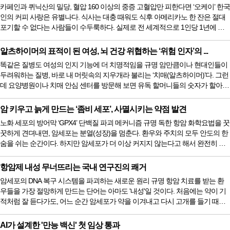
일부에 불과하다. 국립암센터 생물정보연구과 신동관 박사 연구팀은 이러한 한
카페인과 퀴닉산의 밀당, 혈압 160 이상의 중증 고혈압만 피한다면 ‘오케이’ 한국
계를 극복하기 위해 세포주, 오가노이드*, 동물모델 등 서로 다른 실...
인의 커피 사랑은 유별나다. 식사는 대충 때워도 식후 아메리카노 한 잔은 절대
포기할 수 없다는 사람들이 수두룩하다. 실제로 전 세계적으로 1인당 1년에 약
2kg의 커피를 소비할 정도로 커피는 인류와 600년을 함께해 온 친숙한 기호식품
이다. 하지만 암 투병 중이거나 고혈압 등 만성 질환을 앓고 있는 환우들이라면,
알츠하이머의 표적이 된 여성, 뇌 건강 위협하는 ‘위험 인자’의 ...
모락모락 김이 피어오르는 커피 잔을 든 채 멈칫하게 마련이다. “커피 마시면 혈
똑같은 질병도 여성의 인지 기능에 더 치명적임을 규명 암만큼이나 현대인들이
압이 오른다던데, 내 심장과 혈관에 무리를 주는 건 아닐...
두려워하는 질병, 바로 내 머릿속의 지우개라 불리는 ‘치매(알츠하이머)’다. 그런
데 요양병원이나 치매 안심 센터를 방문해 보면 유독 할머니들의 숫자가 할아버
지들보다 훨씬 많다는 것을 쉽게 느낄 수 있다. 실제로 미국의 통계를 보면, 약
700만 명의 알츠하이머 환자 중 무려 3분의 2가 여성이다. 그동안 의학계에서는
암 키우고 늙게 만드는 ‘좀비 세포’, 사멸시키는 약점 발견
“여성이 남성보다 평균 수명이 길어서, 치매에 걸릴 때까지 더 오래 살기 때문”이
노화 세포의 방어막 ‘GPX4’ 단백질 파괴 메커니즘 규명 독한 항암 화학요법을 꿋
라는 단순한 이유로 이 현상을 설명해 왔다. 하지만 최근...
꿋하게 견뎌내면, 암세포는 분열(성장)을 멈춘다. 환우와 주치의 모두 안도의 한
숨을 쉬는 순간이다. 하지만 암세포가 더 이상 커지지 않는다고 해서 완전히 죽
어 없어진 것은 아니다. 분열은 멈췄지만 죽지도 않은 채 우리 몸속을 떠돌며 악
영향을 미치는 세포들. 과학자들은 이를 ‘노화 세포(Senescent cells)’, 다른 말로
항암제 내성 무너뜨리는 국내 연구진의 쾌거
‘좀비 세포’라고 부른다. 최근 영국 의학연구위원회(LMS)와 임페리얼 칼리지 런
암세포의 DNA 복구 시스템을 파괴하는 새로운 원리 규명 항암 치료를 받는 환
던의 공동 연구진이 국제 학술지 에 이 끈...
우들을 가장 절망하게 만드는 단어는 아마도 '내성'일 것이다. 처음에는 약이 기
적처럼 잘 듣다가도, 어느 순간 암세포가 약을 이겨내고 다시 고개를 들기 때문
이다. 도대체 암세포는 어떻게 그 지독한 항암제를 맞고도 끈질기게 살아남는
것일까? 가장 큰 이유는 암세포가 가진 놀라운 '자가 수리 능력' 때문이다. 항암
AI가 설계한 '만능 백신' 첫 임상 통과