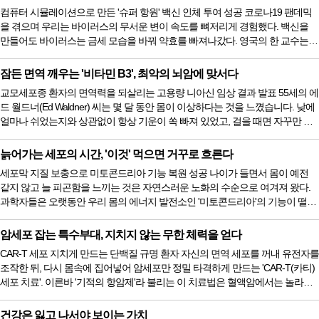
제가 암세포의 DNA를 망가뜨려도, 암세포는 훌륭한 수리공들을 즉각 불러모아
컴퓨터 시뮬레이션으로 만든 '슈퍼 항원' 백신 인체 투여 성공 코로나19 팬데믹
부서진 DNA를 말끔히 고쳐버린다. 그런데 최근 자랑스러운 국내 ...
을 겪으며 우리는 바이러스의 무서운 변이 속도를 뼈저리게 경험했다. 백신을
만들어도 바이러스는 금세 모습을 바꿔 약효를 빠져나갔다. 영국의 한 교수는
이를 두고 "마치 자기 꼬리를 잡으려고 뱅뱅 도는 강아지처럼, 인류는 늘 변이 바
이러스의 뒤꽁무니를 쫓아가기에 바빴다"고 표현했다. 그런데 최근 인공지능
잠든 면역 깨우는 '비타민 B3', 최악의 뇌암에 맞서다
(AI)이 이 지긋지긋한 추격전을 끝낼 획기적인 '만능 백신'을 세상에 내놓으며 첫
교모세포종 환자의 면역력을 되살리는 고용량 니아신 임상 결과 발표 55세의 에
인체 임상시험을 무사히 통과했다. AI가 찾아낸 바이러스 가...
드 월드너(Ed Waldner) 씨는 몇 달 동안 몸이 이상하다는 것을 느꼈습니다. 낮에
얼마나 쉬었는지와 상관없이 항상 기운이 쏙 빠져 있었고, 걸을 때면 자꾸만 발
뒤꿈치가 바닥에 끌렸습니다. 그저 수면 무호흡증이나 피로 탓이려니 했지만,
증상이 너무 심해져 응급실을 찾은 그날 청천벽력 같은 진단을 받았습니다. "뇌
늙어가는 세포의 시간, '이것' 먹으면 거꾸로 흐른다
에 커다란 종양이 있습니다. 당장 종양내과 전문의를 만나셔야 합니다." 그를 괴
세포막 지질 보충으로 미토콘드리아 기능 복원 성공 나이가 들면서 몸이 예전
롭힌 범인은 뇌암 중에서도 가장 진행이 빠르고 치명...
같지 않고 늘 피곤함을 느끼는 것은 자연스러운 노화의 수순으로 여겨져 왔다.
과학자들은 오랫동안 우리 몸의 에너지 발전소인 '미토콘드리아'의 기능이 떨어
지기 때문이라고 설명해 왔다. 하지만 도대체 왜 발전소가 낡고 병드는지에 대
해서는 명확한 해답을 내놓지 못했다. 그런데 최근 독일 라이프니츠 노화연구소
암세포 잡는 특수부대, 지치지 않는 무한 체력을 얻다
(FLI) 연구진이 국제 학술지 네이처 커뮤니케이션스(Nature Communications)를
CAR-T 세포 지치게 만드는 단백질 규명 환자 자신의 면역 세포를 꺼내 유전자를
통해 그 비밀을 풀어냈다. 노화의 주범이 유전자 손상이 아니라...
조작한 뒤, 다시 몸속에 집어넣어 암세포만 정밀 타격하게 만드는 'CAR-T(카티)
세포 치료'. 이른바 '기적의 항암제'라 불리는 이 치료법은 혈액암에서는 놀라운
완치율을 보였지만, 유방암이나 대장암처럼 단단한 덩어리를 이루는 '고형암' 앞
에서는 유독 힘을 쓰지 못했다. 암세포와 싸우러 들어간 면역 세포들이 얼마 버
건강은 잃고 나서야 보이는 가치