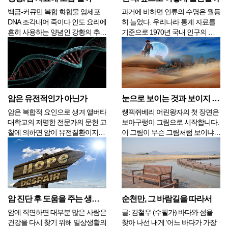
백금-커큐민 복합 화합물 암세포
과거에 비하면 인류의 수명은 월등
DNA 조각내어 죽이다 인도 요리에
히 늘었다. 우리나라 통계 자료를
흔히 사용하는 양념인 강황의 추출
기준으로 1970년 국내 인구의 평
물은 용해해서 종양에 투여하면 암
균 수명은 남자는 58세, 여자는 65
세포를 죽일 수 있다고 과학자들이
세로 평균 62세 정도였다. 그로부
주장하고 있다. 강황은 치료 효과
터 50여년이 흐른 2020년에는 남
가 있는 것으로 알려져 있고 생고
자가 80세, 여자는 86세이며 평균
기의 병균을 죽이는 방법으로도 이
수치는 83세 정도이다. 더 오래전
용되고 있다. 최...
...
암은 유전적인가 아닌가
눈으로 보이는 것과 보이지 않는 것
암은 복합적 요인으로 생겨 앨버타
쌩떽쥐베리 어린왕자의 첫 장면은
대학교의 저명한 전문가의 문헌 고
보아구렁이 그림으로 시작합니다.
찰에 의하면 암이 유전질환이지만
이 그림이 무슨 그림처럼 보이냐고
유전적 요소는 퍼즐의 한 조각일
물어보면 대부분의 사람들이 모자
뿐이고 그래서 연구가들은 환경 요
라고 대답을 해서 어린 시절의 비
인과 대사 요인도 고려할 필요가
행사는 실망합니다. 그래서 그림을
있다고 한다. 지난 몇 세기 동안 나
좀 더 이해하기 쉽게 보아구렁이의
온 암의 원인에 대한 거의 모든 이
뱃속을 볼 수 있도록 다시 그립니
론은 크게 ...
다. 욕심 많은 뱀의 뱃속...
암 진단 후 도움을 주는 생활 습관, 6가지
순천만, 그 바람길을 따라서
암에 직면하면 대부분 많은 사람은
글: 김철우 (수필가) 바다와 섬을
건강을 다시 찾기 위해 일상생활의
찾아 나선 내게 ‘어느 바다가 가장