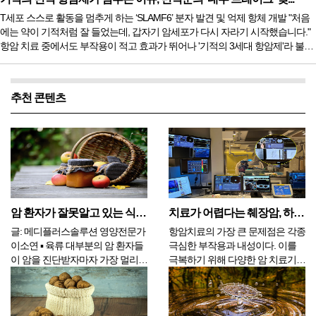
데 최근, 이 착한 DNA 수리공이 오히려 ‘너무 많아서’ 병을 키운다는 흥미로운 반
T세포 스스로 활동을 멈추게 하는 ‘SLAMF6’ 분자 발견 및 억제 항체 개발 "처음
전 연구 결과가 발표되었다. 미국 펜실베이니아 주립대 의과대...
에는 약이 기적처럼 잘 들었는데, 갑자기 암세포가 다시 자라기 시작했습니다."
항암 치료 중에서도 부작용이 적고 효과가 뛰어나 '기적의 3세대 항암제'라 불리
는 면역 관문 억제제(면역 항암제). 하지만 많은 환우들이 치료 도중 약효가 떨어
지거나 아예 처음부터 약이 듣지 않는 ‘내성’의 벽에 부딪혀 깊은 절망에 빠지곤
한다. 도대체 왜 우리 몸의 든든한 방어군인 면역 세포들은 한참 전투를 잘하다
추천 콘텐츠
가 갑자기 힘을 잃고 암세포의 공격을 허용하는 것일까...
암 환자가 잘못알고 있는 식품 - 2편
치료가 어렵다는 췌장암, 하이브리드 리포솜 등 복합치료로 결과 확인
글: 메디플러스솔루션 영양전문가
항암치료의 가장 큰 문제점은 각종
이소연 ▪ 육류 대부분의 암 환자들
극심한 부작용과 내성이다. 이를
이 암을 진단받자마자 가장 멀리하
극복하기 위해 다양한 암 치료기술
는 식품 중 하나가 육류입니다. 과
이 개발되고 있다. 일본 암 전문치
연 육류는 꼭 피해야 하는 식품일
료 병원인 일본 린쿠메디컬클리닉
까요? 실제로 서구화된 식습관과
에서는 Hybrid Liposome과 압타머