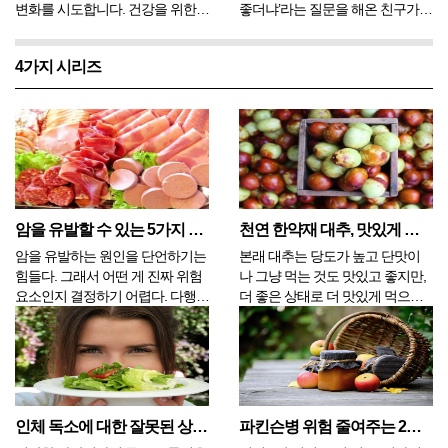
변화를 시도합니다. 건강을 위한
좋더냐’라는 질문을 해온 친구가
생활 습관의 변화가 어떤 사람에게
있었다. 바다와 섬만 있으면 되지
는 암 재발 우려를 줄어들게 만들
어느 바다가 뭐가 그리 중요하냐고
4가지 시리즈
고, 또 어떤 사람은 특히, 더 진행
그땐 웃고 말았지만, 만약 구석구
정도가 심한 중증 환자는 병원 치
석 돌아보고 싶은 바다를 고르라는
료를 더 수월하게 지낼 수 있게 만
질문이었다면 크게 주저하지 않고
들기도 합니...
남해를 선택...
암을 유발할 수 있는 5가지 식품
천연 한약재 대추, 맛있게 먹으려면
암을 유발하는 원인을 단언하기는
본래 대추는 당도가 높고 단맛이
힘들다. 그래서 어떤 게 진짜 위험
나 그냥 먹는 것도 맛있고 좋지만,
요소인지 결정하기 어렵다. 다행인
더 좋은 상태로 더 맛있게 먹으려
것은 음식에 관한 한, 암과 관련된
면 적절한 방법으로 손질하고 보관
구체적인 종류가 그렇게 많지 않다
하는 게 중요하다. 대추는 결실기
는 것이다. 몸무게에 영향을 미치
인 9~10월에 완전히 성숙하여 적
는 음식의 열량은 다른 문제가 될
갈색을 띤 것을 채취하여 햇볕에
수도 있지만, 일반적으로 식품은
잘 말려 습기가 없고 건조한 곳에
흡연, 방사선 또는 ...
보관하면서 필요할 때마...
인체 독소에 대한 잘못된 상식 4가지
파킨슨병 위험 줄여주는 2가지 비타민