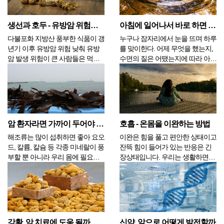
붉은색 육류의 과다 섭취는 일부
(Aptamer)칵테일요법, 광면역치료
암에 있어서 위험요인이 되지만,
(PDT), IVR(TACE)치료를 실시해
암 진단 이후 육류...
서...
생선과 호두 - 유방암 위험을 낮춰 주나
아침에 일어나서 바로 하면 좋은 행동 4가지
다불포화 지방산 풍부한 식품이 갱
누구나 잠자리에서 눈을 뜨며 하루
년기 이후 유방암 위험 낮춰 유방
를 맞이한다. 어제 무엇을 했는지,
암 발생 위험이 큰 사람들은 먹는
수면의 질은 어땠는지에 따라 아침
음식을 바꿀 것을 생각해보아야 한
의 상태가 결정된다. 깊고 달게 잠
다. 중국 연구진은 북미 갱년기 학
을 잤음에도 불구하고 피곤한 기운
회와 공동으로 연구해서 n-3계 다
이 남아 있다면 전날 과음이나 흡
불포화 지방산(PUFAs)이 풍부한
연 또는 과식을 했기 때문에 간에
식품이 유방암 위험을 낮추는 데
서 제대로 된 해독을 하지 못해서
도움이 될 수도 있...
그럴 수 있으며, 손발...
암 환자라면 가까이 두어야 할 식품, 해조류와 버섯류
호흡 - 온몸을 이완하는 방법
해조류는 많이 섭취하면 좋아 요오
이완은 힘을 풀고 편안한 상태이고
드, 칼륨, 칼슘 등 각종 미네랄이 풍
잔뜩 힘이 들어가 있는 반응은 긴
부할 뿐 아니라 우리 몸에 필요한
장상태입니다. 우리는 생활하면서
영양소를 모두 갖추고 있는 해조류
긴장과 이완을 반복합니다. 이 둘
는 유해산소를 없애주는 베타카로
이 서로 균형을 이루면 건강한 상
틴의 함량도 녹황색 채소와 비슷하
태가 유지되지만 한쪽으로 기울어
다. 혈당과 콜레스테롤을 낮춰주
진 상태가 지속되면 몸의 건강도
고, 해조류의 알긴산은 체내의 중
나빠질 수밖에 없습니다. 긴장이
금속들을 빨아들여 몸 밖...
지속되면 몸은 수축되고 마음은...
강황, 암 치료에 도움 될까
신약, 앞으로 어떻게 발전할까