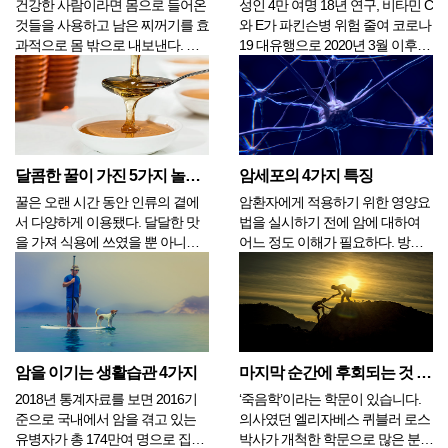
건강한 사람이라면 몸으로 들어온
성인 4만 여명 18년 연구, 비타민 C
것들을 사용하고 남은 찌꺼기를 효
와 E가 파킨슨병 위험 줄여 코로나
과적으로 몸 밖으로 내보낸다. 흔
19 대유행으로 2020년 3월 이후로
히 학교에서 배운 신진대사라고 하
당신은 아마도 과거 어느 때보다도
는 것은 우리 몸의 순환을 의미하
건강에 대해 더 많이 생각했을지도
는데 이러한 과정은 자동으로 우리
모른다. 그러나 이제는 갈수록 많
몸이 알아서 작동한다. 우리 몸은
은 사람이 코로나 백신을 맞고 있
거대한 순환장치이며 몸 자체뿐만
어서 당신의 건강에 대한 초점이
아니라 각각의 장기 그리고...
작년에...
달콤한 꿀이 가진 5가지 놀라운 효과
암세포의 4가지 특징
꿀은 오랜 시간 동안 인류의 곁에
암환자에게 적용하기 위한 영양요
서 다양하게 이용됐다. 달달한 맛
법을 실시하기 전에 암에 대하여
을 가져 식용에 쓰였을 뿐 아니라
어느 정도 이해가 필요하다. 방대
미용에도 효과를 보여 조선 시대에
한 세포의 영역이기 때문에 학문적
는 여성의 화장품의 성분으로 사용
인 접근을 하기에는 지식의 양이
되었다. 또 로마 시대에는 양봉이
너무 많고 복잡하며 또 정확하지도
매우 중요한 사업의 하나로 분류되
않은 경우가 많다. 인류가 암을 정
어 아무나 벌을 숲에서 가져올 수
확하게 이해했다면 이미 암은 더
도 없었을 정도로 귀한 존...
이상 고통스러운 병이 아닐 ...
암을 이기는 생활습관 4가지
마지막 순간에 후회되는 것 3가지
2018년 통계자료를 보면 2016기
‘죽음학’이라는 학문이 있습니다.
준으로 국내에서 암을 겪고 있는
의사였던 엘리자베스 퀴블러 로스
유병자가 총 174만여 명으로 집계
박사가 개척한 학문으로 많은 분들