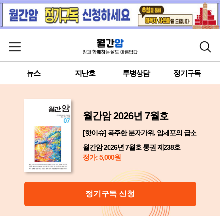
메뉴 열기
검색
뉴스
지난호
투병상담
정기구독
월간암 2026년 7월호
[핫이슈] 폭주한 분자가위, 암세포의 급소
월간암 2026년 7월호 통권 제238호
정가: 5,000원
정기구독 신청