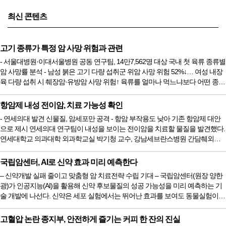
최신 콘텐츠
고기 종류가 특정 암 사망 위험과 관련
- 서울대병원·이대서울병원 공동 연구팀, 14만7,562명 대상 국내 첫 육류 종류별
암 사망률 분석 - 남성 붉은 고기 다량 섭취군 위암 사망 위험 52%↓… 여성 내장
육 다량 섭취 시 췌장암·유방암 사망 위험↑ 육류를 얼마나 먹느냐보다 어떤 종류
의 고기를 먹느냐가 특정 암 사망 위험과 더 관련 있다는 국내 대규모 코호트 연
구 결과가 나왔다. 남성에서는 붉은 고기를 많이 먹을수록 위암 사망 위험이 낮
항암제 내성 전이암, 치료 가능성 확인
아지는 경향이, 여성에서는 내장육을 많이 먹을수록 췌장암·유방암 사망 위험이
- 연세의대 발견 신물질, 암세포만 공격 - 항암 부작용도 낮아 기존 항암제 대안
높아지는 경향이 확인됐다. 서울대병원 가정의...
으로 제시 연세의대 연구팀이 내성을 보이는 전이암을 치료할 물질을 발견했다.
연세대학교 의과대학 외과학교실 박기청 교수, 강남세브란스병원 간담췌외과
임진홍 교수, 분당차병원 최경화 교수, 테라퓨틱스엔엠씨(Therapeutics NMC) 공
동 연구팀은 기존 항암제에 저항성을 보이는 전이암에 치료 효과를 보일 뿐만
국립암센터, AI로 신약 효과 미리 예측한다
아니라 정상세포는 공격하지 않아 부작용도 줄인 신물질 PPS03을 발견했다고
– 신약개발 실패 줄이고 맞춤형 암 치료전략 수립 기대 – 국립암센터(원장 양한
지난 6월 5일 밝혔다. 이번 연구 결과는 국제 학술지...
광)가 인공지능(AI)을 활용해 신약 후보물질의 성공 가능성을 미리 예측하는 기
술 개발에 나선다. 신약은 세포 실험에서는 뛰어난 효과를 보여도 동물실험이나
실제 환자에게서는 기대만큼 효과를 내지 못하는 경우가 많다. 이 때문에 신약
개발에는 막대한 시간과 비용이 들지만, 최종적으로 성공하는 후보물질은 극히
고혈압 논란 종지부, 안전하게 즐기는 커피 한 잔의 진실