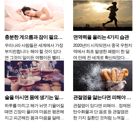
됐다. 과거에 비해서 암유병자가
의 임종을 지켜보면서 만들어진 경
많아진 이유는 국가에서 실시하는
험적 학문입니다. 죽음학은 존엄성
조기검진의 영향이 크며 이제 곧
을 지키기 위해서 말기에 이른 이
200만 명을 넘어설 것이란 예측을
들의 생활과 심정이 어떻게 변하는
하고 있다. 이 수치는 이제 암은 예
지 관찰하여 만들어졌습니다. 임종
전처럼 무서운 병...
에 가까워지면서 편안한 마음...
충분한 게으름과 잠이 필요한 이유 4가지
면역력을 올리는 4가지 습관
우리나라 사람들은 세계에서 가장
2020년이 시작되면서 중국 우한지
부지런합니다. 해야 할 것이 있다
역에서 최초 발생한 폐렴이 한 달
면 그것이 일이든 여행이든 빨리빨
여 만에 전 세계로 확산되었다.
리 스케줄을 작성하고 해치워야 합
2003년에 공포로 몰아넣었던 사스
니다. 게으름은 나쁘고 부지런함이
(SARS)바이러스와 비슷한 양상이
좋다는 생각이 뿌리 깊게 자리하고
되면서 방송은 속보가 나올 정도로
있습니다. 부지런함은 하나의 미덕
신속하고 위급하게 관련 내용을 전
이 되었고, 실제로 우리는 아침 일
하고 있다. 중국의 방송을 보면 사
찍 일어나서부터 잠들기까...
람들이 쓰러져 병원...
술을 마시면 몸에 생기는 일 4가지
관절염을 앓는다면 피해야 할 음식, 5가지
하루를 마치고 해가 뉘엿 기울어질
관절염이 있다면 피해야…정제된
때면 긴장이 풀리며 마음은 평온해
탄수화물과 단 음료 등 관절염은
지고 피곤해진 몸과 마음을 달래려
한 가지 질환인 것처럼 느껴질 수
술 한 잔 기울이고 싶은 생각이 듭
있지만, 실제로는 많은 관절 질병
니다. 낮에는 정신을 차리기 위해
을 포함하고 있다. 관절염은 관절
서 커피를 몇 잔 마셨지만 기분을
연골이 파괴되고 관절에 염증성 변