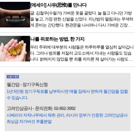
저녁을 습관적으로 음식을 섭취한다. 게다가 밤늦은 시간까지
[에세이] 사유(思惟)를 만나다
음식을 먹거나, 아침에 식욕이 없는데도 ‘아침을 먹어야 하루
글: 김철우(수필가) 가벼운 옷을 골랐다. 늘 들고 다니던 가방
가 활기차다’라는 이야기에 사로잡혀 억지로 먹는 경우가 많
을 놓고, 가장 편한 신발을 신었다. 지난밤의 떨림과는 무색하
다. 식욕이 없다는 느낌은 본능이 보내는 신호다. 즉 먹어도 소
게 준비는 간단했다. 현관문을 나서려니 다시 가벼운 긴장감
화할 힘이 없다거나 더 이상 먹으면 혈액 안에 잉여물...
이 몰려왔다. 얼마나 보고 싶었던 전시였던가. 연극 무대의 첫
막이 열리기 전. 그 특유의 무대 냄새를 맡았을 때의 긴장감 같
나를 위로하는 방법, 한 가지
은 것이었다. 두 금동 미륵 반가사유상을 만나러 가는 길은 그
우리 주위에 대부분의 사람들은 하루하루를 열심히 살아갑니
렇게 시작됐다. 두 반가사유상을 알게 된 것은 몇 해 전이었다.
다. 그러나 범죄를 저질러 교도소에서 지내는 사람들도 있습
잡지의 발행인으로 독자에게 선보일 좋은 콘텐츠를 고민하던
니다. 밝혀지지 않았을 뿐 죄를 저지른 채 살아가는 사람도 있
중 우리 문화재를 하나씩 소개하고자...
을 것입니다. 우리나라 통계청 자료에서는 전체 인구의 3% 정
도가 범죄를 저지르며 교도소를 간다고 합니다. 즉 100명 중에
3명 정도가 나쁜 짓을 계속하면서 97명에게 크게 작게 피해를
입힌다는 것입니다. 미꾸라지 한 마리가 시냇물을 흐린다는
월간암 - 정기구독신청
옛말이 그저 허투루 생기지는 않은 듯합니다. 대부분의 사람
1년 5만원 정기구독료를 납부하시면 매월 집에서 편하게 월간암을 접할
들은 열심히 살아갑니다. 그렇다고 97%의 사람들이 모두 착
수 있습니다.
한...
고려인삼공사 - 문의전화: 02-862-3992
시베리아 자작나무에서 채취 관리, 러시아 정부가 인증한 고려인삼공사
최상급 차가버섯 추출분말