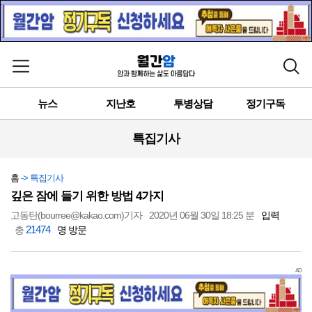
메뉴 열기
검색
뉴스
지난호
투병상담
정기구독
특집기사
홈
-> 특집기사
깊은 잠에 들기 위한 방법 4가지
고동탄(bourree@kakao.com)기자
2020년 06월 30일 18:25 분
입력
21474
총
명 방문
AD