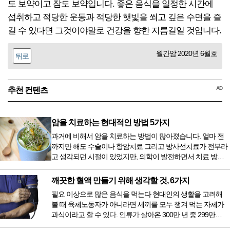
도 보약이고 잠도 보약입니다. 좋은 음식을 일정한 시간에
섭취하고 적당한 운동과 적당한 햇빛을 쐬고 깊은 수면을 즐
길 수 있다면 그것이야말로 건강을 향한 지름길일 것입니다.
월간암 2020년 6월호
뒤로
AD
추천 컨텐츠
암을 치료하는 현대적인 방법 5가지
과거에 비해서 암을 치료하는 방법이 많아졌습니다. 얼마 전
까지만 해도 수술이나 항암치료 그리고 방사선치료가 전부라
고 생각되던 시절이 있었지만, 의학이 발전하면서 치료 방법
또한 다양해졌습니다. 최근 우리나라도 중입자 치료기가 들어
오면서 암을 치료하는 방법이 하나 더 추가되었습니다. 중입
깨끗한 혈액 만들기 위해 생각할 것, 6가지
자 치료를 받기 위해서는 일본이나 독일 등 중입자 치료기가
필요 이상으로 많은 음식을 먹는다 현대인의 생활을 고려해
있는 나라에 가서 힘들게 치료받았지만 얼마 전 국내 도입 후
볼 때 육체노동자가 아니라면 세끼를 모두 챙겨 먹는 자체가
전립선암 환자를 시작으로 중입자 치료기가 가동되었습니다.
과식이라고 할 수 있다. 인류가 살아온 300만 년 중 299만
치료 범위가 한정되어 모든 암 환자가 중입자 치료를 받을 수
9950년이 공복과 기아의 역사였는데 현대 들어서 아침, 점심,
는 없지만 치료...