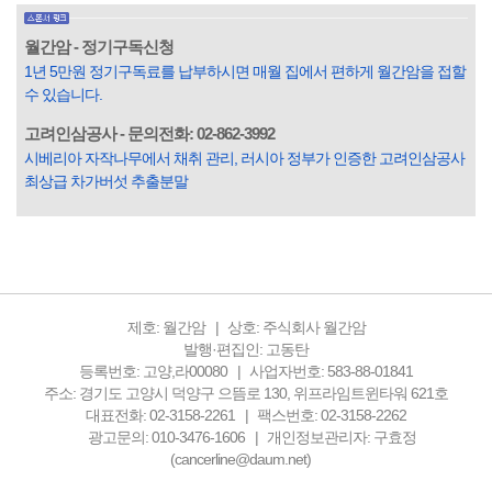
3명 정도가 나쁜 짓을 계속하면서 97명에게 크게 작게 피해를
입힌다는 것입니다. 미꾸라지 한 마리가 시냇물을 흐린다는
월간암 - 정기구독신청
옛말이 그저 허투루 생기지는 않은 듯합니다. 대부분의 사람
1년 5만원 정기구독료를 납부하시면 매월 집에서 편하게 월간암을 접할
들은 열심히 살아갑니다. 그렇다고 97%의 사람들이 모두 착
수 있습니다.
한...
고려인삼공사 - 문의전화: 02-862-3992
시베리아 자작나무에서 채취 관리, 러시아 정부가 인증한 고려인삼공사
최상급 차가버섯 추출분말
제호: 월간암
상호: 주식회사 월간암
발행·편집인: 고동탄
등록번호: 고양,라00080
사업자번호: 583-88-01841
주소: 경기도 고양시 덕양구 으뜸로 130, 위프라임트윈타워 621호
대표전화: 02-3158-2261
팩스번호: 02-3158-2262
광고문의: 010-3476-1606
개인정보관리자: 구효정
(cancerline@daum.net)