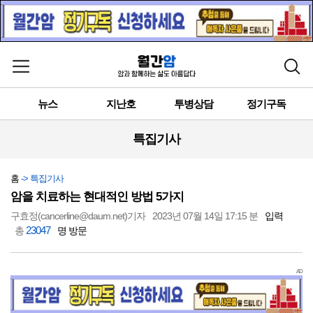
메뉴 열기
검색
뉴스
지난호
투병상담
정기구독
특집기사
홈
-> 특집기사
암을 치료하는 현대적인 방법 5가지
구효정(cancerline@daum.net)기자
2023년 07월 14일 17:15 분
입력
23047
총
명 방문
AD