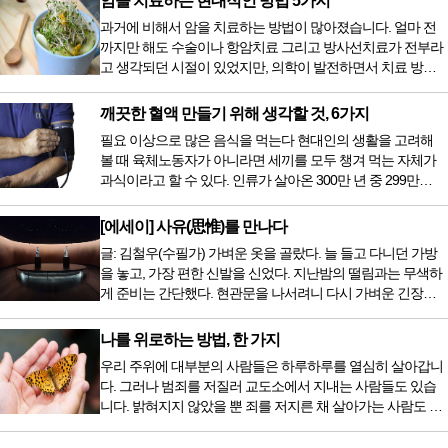
암을 치료하는 현대적인 방법 5가지
과거에 비해서 암을 치료하는 방법이 많아졌습니다. 얼마 전
까지만 해도 수술이나 항암치료 그리고 방사선치료가 전부라
고 생각되던 시절이 있었지만, 의학이 발전하면서 치료 방법
또한 다양해졌습니다. 최근 우리나라도 중입자 치료기가 들어
오면서 암을 치료하는 방법이 하나 더 추가되었습니다. 중입
깨끗한 혈액 만들기 위해 생각할 것, 6가지
자 치료를 받기 위해서는 일본이나 독일 등 중입자 치료기가
필요 이상으로 많은 음식을 먹는다 현대인의 생활을 고려해
있는 나라에 가서 힘들게 치료받았지만 얼마 전 국내 도입 후
볼 때 육체노동자가 아니라면 세끼를 모두 챙겨 먹는 자체가
전립선암 환자를 시작으로 중입자 치료기가 가동되었습니다.
과식이라고 할 수 있다. 인류가 살아온 300만 년 중 299만
치료 범위가 한정되어 모든 암 환자가 중입자 치료를 받을 수
9950년이 공복과 기아의 역사였는데 현대 들어서 아침, 점심,
는 없지만 치료...
저녁을 습관적으로 음식을 섭취한다. 게다가 밤늦은 시간까지
[에세이] 사유(思惟)를 만나다
음식을 먹거나, 아침에 식욕이 없는데도 ‘아침을 먹어야 하루
글: 김철우(수필가) 가벼운 옷을 골랐다. 늘 들고 다니던 가방
가 활기차다’라는 이야기에 사로잡혀 억지로 먹는 경우가 많
을 놓고, 가장 편한 신발을 신었다. 지난밤의 떨림과는 무색하
다. 식욕이 없다는 느낌은 본능이 보내는 신호다. 즉 먹어도 소
게 준비는 간단했다. 현관문을 나서려니 다시 가벼운 긴장감
화할 힘이 없다거나 더 이상 먹으면 혈액 안에 잉여물...
이 몰려왔다. 얼마나 보고 싶었던 전시였던가. 연극 무대의 첫
막이 열리기 전. 그 특유의 무대 냄새를 맡았을 때의 긴장감 같
나를 위로하는 방법, 한 가지
은 것이었다. 두 금동 미륵 반가사유상을 만나러 가는 길은 그
우리 주위에 대부분의 사람들은 하루하루를 열심히 살아갑니
렇게 시작됐다. 두 반가사유상을 알게 된 것은 몇 해 전이었다.
다. 그러나 범죄를 저질러 교도소에서 지내는 사람들도 있습
잡지의 발행인으로 독자에게 선보일 좋은 콘텐츠를 고민하던
니다. 밝혀지지 않았을 뿐 죄를 저지른 채 살아가는 사람도 있
중 우리 문화재를 하나씩 소개하고자...
을 것입니다. 우리나라 통계청 자료에서는 전체 인구의 3% 정
도가 범죄를 저지르며 교도소를 간다고 합니다. 즉 100명 중에