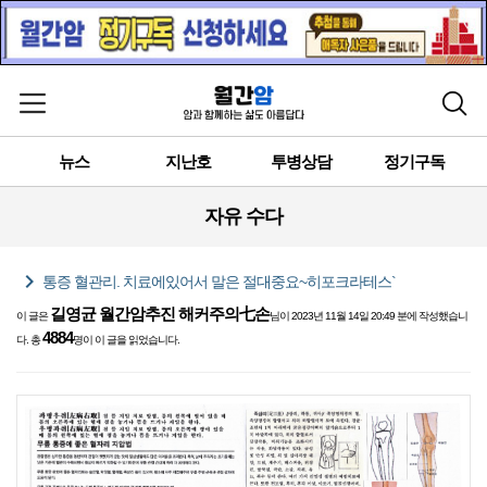
메뉴 열기
검색
뉴스
지난호
투병상담
정기구독
자유 수다
chevron_right
통증 혈관리. 치료에있어서 말은 절대중요~히포크라테스`
길영균 월간암추진 해커주의七손
이 글은
님이 2023년 11월 14일 20:49 분에 작성했습니
4884
다. 총
명이 이 글을 읽었습니다.