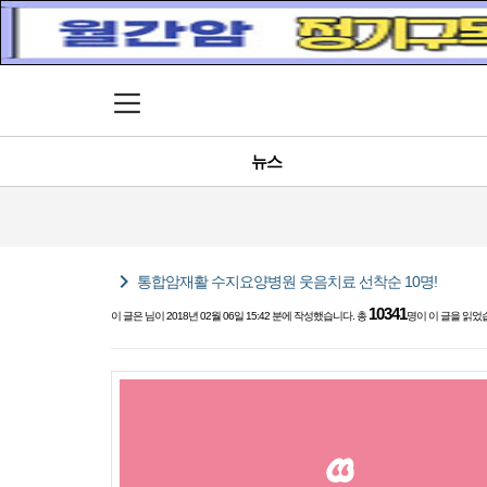
메뉴 열기
뉴스
chevron_right
통합암재활 수지요양병원 웃음치료 선착순 10명!
10341
이 글은
님이 2018년 02월 06일 15:42 분에 작성했습니다. 총
명이 이 글을 읽었