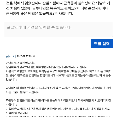
것을 책에서 읽었습니다.손발저림이나 근육통이 심하셨어요 재발 하기
전 처음하셨을때..글루타민을 복용해도 될까요? 아니면 손발저림이나
근육통에 좋은 방법은 없을까요? 감사합니다.
댓글 입력
관리자
2015.09.15 10:49
안녕하세요. 월간암입니다.
항암치료가 생각보다 힘든 치료방법이니 슬기롭게 극복하시기 바랍니다.
기본적으로 항암치료에 대한 부작용은 누구도 예측할 수 없다는 것입니다. 해봐야 아는 것이지
요. 글루타민과 같은 영양제는 항암치료시에 식욕저하등으로 생기는 부작용을 최소화 해 줄수
있습니다.
담당의사와 상의하면 아마도 드시지 못하게 할 수 있지만, 단백질영양제이오니 체력적인 면에
서는 도움이 될 수도 있습니다.
15일부터 항암을 치료하신다면 아마도 오늘부터 시작될 터인데, 무사히 병원의 치료 마치시길
바랍니다.
아울러 손발저림이나 근육통과 같은 통증에는 피마자유로 마사지를 하시거나 찜질을 하셔도
도움이 될 것입니다.