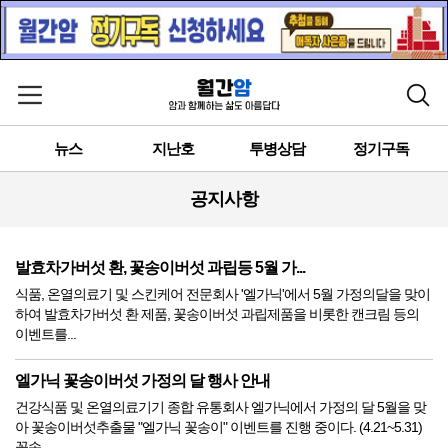
메뉴 열기
검색
뉴스
지난호
투병상담
정기구독
공지사항
발효차가버섯 환, 꽃송이버섯 과립등 5월 가...
식품, 온열의료기 및 스킨케어 전문회사 '엘가닉'에서 5월 가정의달을 맞이
하여 발효차가버섯 환 제품, 꽃송이버섯 과립제품을 비롯한 캔크림 등의
이벤트를...
엘가닉 꽃송이버섯 가정의 달 행사 안내
건강식품 및 온열의료기기 종합 유통회사 엘가닉에서 가정의 달 5월을 맞
아 꽃송이버섯추출물 "엘가닉 꽃송이" 이벤트를 진행 중이다. (4.21~5.31)
꽃송...