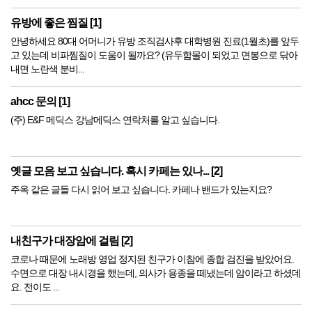
유방에 좋은 찜질 [1]
안녕하세요 80대 어머니가 유방 조직검사후 대학병원 진료(1월초)를 앞두
고 있는데 비파찜질이 도움이 될까요? (유두함몰이 되었고 면봉으로 닦아
내면 노란색 분비...
ahcc 문의 [1]
(주) E&F 메딕스 강남메딕스 연락처를 알고 싶습니다.
옛글 모음 보고 싶습니다. 혹시 카페는 있나... [2]
주옥 같은 글들 다시 읽어 보고 싶습니다. 카페나 밴드가 있는지요?
내친구가 대장암에 걸림 [2]
코로나 때문에 노래방 영업 정지된 친구가 이참에 종합 검진을 받았어요.
수면으로 대장 내시경을 했는데, 의사가 용종을 떼냈는데 암이라고 하셨데
요. 전이도 ...