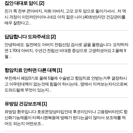
집안 대대로 암이. [2]
친가 쪽 전부 큰아버지, 저희 아버지, 고모 모두 암으로 돌아가셔서.. 저 역
시 걱정이 이만저만이아니네요 아직 젊은 나이 (40초반)지만 건강관리를
매우 잘한다고...
답답합니다 도와주세요 [2]
안녕하세요. 일전에도 아버지 전립선암 검사로 글을 올렸습니다. 요약하자
면 1.70대 아버지, 수년간 전립선 비대증 증상으로 고생하셨어요 2.올해 9
월 ...
항암치료 안하면 다른 대책 [1]
부친께서 폐암3기로 올해 5월에 수술받고 항암치료 안받는거루 결정하시
고 아무런대책이 없는것에 힘들어 하시는데...옆에서 지켜보는자식으로써
도와드릴께 무엇이 있는지...
유방암 건강보조제 [1]
유방암 환우입니다 호로몬양성타입인데 후코이단이나 고용량비타민C 항
산화기능제품이 타목시펜복용에 방해가 된다는글이 많아서 보조제를 먹
어도 되는지 어떤보조...