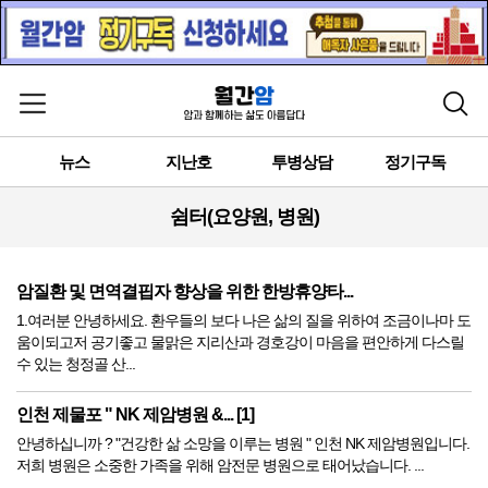
메뉴 열기
검색
뉴스
지난호
투병상담
정기구독
쉼터(요양원, 병원)
암질환 및 면역결핍자 향상을 위한 한방휴양타...
1.여러분 안녕하세요. 환우들의 보다 나은 삶의 질을 위하여 조금이나마 도
움이되고저 공기좋고 물맑은 지리산과 경호강이 마음을 편안하게 다스릴
수 있는 청정골 산...
인천 제물포 " NK 제암병원 &... [1]
안녕하십니까 ? "건강한 삶 소망을 이루는 병원 " 인천 NK 제암병원입니다.
저희 병원은 소중한 가족을 위해 암전문 병원으로 태어났습니다. ...