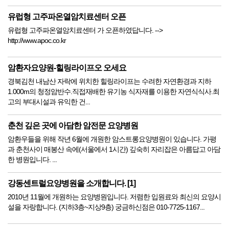
유럽형 고주파온열암치료센터 오픈
유럽형 고주파온열암치료센터 가 오픈하였답니다. -->
http://www.apoc.co.kr
암환자요양원-힐링라이프오 오세요
경북김천 내남산 자락에 위치한 힐링라이프는 수려한 자연환경과 지하
1.000m의 청정암반수.직접재배한 유기농 식자재를 이용한 자연식식사.최
고의 부대시설과 유익한 건...
춘천 깊은 곳에 아담한 암전문 요양병원
암환우들을 위해 작년 6월에 개원한 암스트롱요양병원이 있습니다. 가평
과 춘천사이 매봉산 속에(서울에서 1시간) 깊숙히 자리잡은 아름답고 아담
한 병원입니다. ...
강동센트럴요양병원을 소개합니다. [1]
2010년 11월에 개원하는 요양병원입니다. 저렴한 입원료와 최신의 요양시
설을 자랑합니다. (지하3층~지상9층) 궁금하신점은 010-7725-1167...