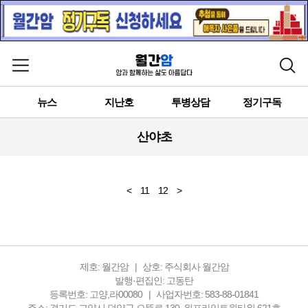
메뉴 열기
검색
뉴스
지난호
투병상담
정기구독
산야초
<
11
12
>
제호: 월간암
상호: 주식회사 월간암
발행·편집인: 고동탄
등록번호: 고양,라00080
사업자번호: 583-88-01841