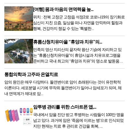
[여행] 몸과 마음의 면역력을 높...
위치 : 전북 고창군 고창읍 석정2로 코로나19의 장기화로
심신이 지친 요즘, 일상을 떠나 자연을 만끽하며 힐링과
행복, 건강까지 챙길 수 있는 ‘특별한...
휴롬산청치유마을 “휴양과 치유”의...
민족의 영산 지리산의 끝자락 왕산 기슭에 자리하고 있
는 “휴롬산청치유마을”이 휴양시설과 치유프로그램을
준비하고 국내 최고의 “휴양과 치유”의 명소로 발돋움한
다. ...
통합의학과 고주파 온열치료
암의 원인은 매우 다양하다. 돌연변이로 암이 초래된다는 것이 유전학적
이론이다. 세포분열 시기에 무작위 돌연변이가 일어나 암세포가 되며, 체
내 면역계가 제대로 암...
암투병 관리를 위한 스마트폰 앱,...
국내에서 암을 진단 받고 투병하는 사람들이 100만 명을
넘고 있다. 과거에 암은 ‘죽음에 이르는 병’으로 인식되었
지만 현재는 치료 후 관리로 건강을 회복, ...