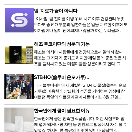
암, 치료가 끝이 아니다
- 이차암, 암 전이를 예방 위해 치료 이후 건강관리 무엇
보다도 중요 대부분의 암환자들은 암을 치료한 이후에도
이차암이나 암이 전이되지나 않을까 하는 두려움과 ...
해조 후코이단의 성분과 기능
해조는 아시아 사람들에게 건강식으로서 알려져 왔다.
해조는 그 자체가 좋기도 하지만 제일 몸에 좋은 것은 해
조를 둘러싸고 있는 미끌미끌한 성분이라고 한다. 그
성...
STB-HO (쏠투비 운모가루) ...
국내 쏠투비제약에서 개발한 STB-HO 물질(쏠투비 운모
가루)을 이용한 임상실험의 성공을 기념하여 임상에 참
여했던 독일의 의료진과 관계자들이 지난 8월 27일...
한국인에게 콩이 필요한 이유
한국인에게 콩은 친숙한 식품입니다. 어린 시절부터 밥
에 넣어 먹거나 콩 자반 등 반찬으로 밥상에서 자주 볼 수
있었죠. 하지만 콩 특유의 비릿한 맛이나 텁텁한 식...