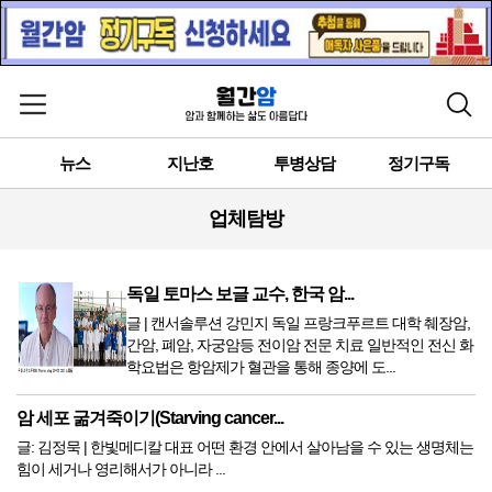
메뉴 열기
검색
뉴스
지난호
투병상담
정기구독
업체탐방
독일 토마스 보글 교수, 한국 암...
글 | 캔서솔루션 강민지 독일 프랑크푸르트 대학 췌장암,
간암, 폐암, 자궁암등 전이암 전문 치료 일반적인 전신 화
학요법은 항암제가 혈관을 통해 종양에 도...
암 세포 굶겨죽이기(Starving cancer...
글: 김정묵 | 한빛메디칼 대표 어떤 환경 안에서 살아남을 수 있는 생명체는
힘이 세거나 영리해서가 아니라 ...