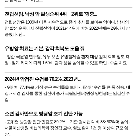
전립선암, 남성 암 발생순위 4위→2위로 '껑충...
전립선암은 1999년 이후 지속적으로 증가 추세를 보이는 암이다. 남자의
암 발생 순위에서 전립선암이 2021년 4위에 비해 2022년에는 2위까지 상
승했다. 전...
유방암 치료는 기본, 감각 회복도 도움 줘
- 정준-국윤원 연구팀, 유두 보존 유방절제술 환자 대상 감각 회복 정도 측
정 - 절개 위치에 따라 1.69배 감각 상실 높아질 수 있음 확인 - 수술 치료 ...
2024년 암검진 수검률 70.2%, 2023년...
- 위암이 77.4%로 가장 높은 수검률을 보임 - 대장암 수검률 큰 폭 상승, 대
장내시경 검사를 통한 검진이 증가 국립암센터(원장 양한광)는 암검진 수
검...
소변 검사만으로 방광암 조기 진단 가능
- 고위험 방광암 진단 민감도 89.2%… 기존 검사법 대비 38~50% 더 높아 -
서울아산병원 비뇨의학과 정인갑 교수, 혈뇨 환자 1천 명 이상 대규모 임
상...