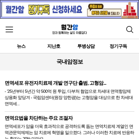
메뉴 열기
검색
뉴스
지난호
투병상담
정기구독
국내암정보
면역세포 유전자치료제 개발 연구단 출범, 고형암...
- ’25년부터 5년간 약 500억 원 투입, 다부처 협업으로 차세대 면역항암제
상용화 앞당겨 - 국립암센터(원장 양한광)는 고형암을 대상으로 한 차세대
면역세...
면역요법을 차단하는 주요 조절자
면역세포가 암을 더욱 효과적으로 공격하도록 돕는 면역치료제 계열인 면
역관문억제제는 암 치료에 혁명을 일으켰다. 그러나 이러한 치료에 반응하
는 환자는 20% 미만으...